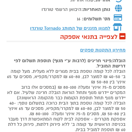
נותן האחריות:
היבואן הרשמי טורנדו
מס' תשלומים:
16
למגוון מזגנים של המותג
Tornado טורנדו
לצפייה בתנאי אספקה
מחירון התקנות ספקים
הובלה/פינוי חריגים (לרבות ע"י מנוף) תוספת תשלום לפי
דרישת המוביל
.
הובלה לכל קומה נוספת בבית מגורים ללא מעלית. מעל קומה
ב' 40-50 ₪ למוצר לבן, 60-80 ₪ למקרר/מקפיא, מסכים עד 65
אינץ' בין 50-80 ₪
מסכים מ-75 אינץ' ומעלה 80-100 ₪ (במסכים אלו ברוב
המקרים יידרש מנוף ותחול הוראת הובלה חריגה שלעיל. אם לא
יידרש מנוף תחול תוספת הקומות כבר מהקומה הראשונה)
הובלה לכל קומה נוספת בתוך הבית כרוכה בתשלום נוסף: 40-
50 ₪ למוצר לבן, 60-80 ₪ למקרר/מקפיא, מסכים עד 65 אינץ'
בין 50-80 ₪, מסכים מ-75 אינץ' ומעלה 80-100 ₪.
אספקת מקררים - אספקה לבית לקוח המתאפשרת דרך מעבר
בכניסה הראשית עד קומה ב' ללא פירוק דלתות, פירוק כל דלת
60 ₪ תוספת למוביל בבית.