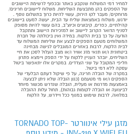
למחיר דמי המשלוח שנקבע באתר ובכפוף לרשימת היישובים
של הספקים בהן מתבצעת השליחות. משלוח ליישובים חריגים/
מרוחקים/ מעבר לקו הירוק, עשוי להיות כרוך בתשלום נוסף .
יודגש, משלוח באמצאות שליח עד הבית, יעשה למעט ביישובים
קהילתיים, כפרים, קיבוצים וכיוצ"ב, בהם עשוי להיות מסופק
לסניף הדואר הקרוב ליישוב או למזכירות היישוב ותתקבל
הודעה על כך בבית הלקוח. במידה ואין ביכולתה של חברת
המשלוחים מטעם הספקים לבצע את שליחות המשלוח עד
לבית הלקוח, לרבות באזורים המוגבלים לגישה מבחינה
ביטחונית ו/או תנאי מזג אוויר ו/או מצב העלול לסכן את חיי
השליחים, יובהר העניין ללקוח על ידי הספק ויימצא פתרון
חליפי המקובל על שני הצדדים. במקרים אלו יתאפשר ביטול
עסקה ללא דמי ביטול.
במקרה של הובלה חריגה, על פי שיקול דעתם הבלעדי של
הספקים ו/או מי מטעמם (כגון הובלה שלא ניתן לבצעה
באמצעות מדרגות או מעלית, הובלה שנדרש מכשור מיוחד
לביצועה או הובלה לקומות גבוהות), תחול עלות ההובלה
במלואה, לרבות שימוש במנוף ככל ויידרש, על הלקוח
מזגן עילי אינוורטר TORNADO TOP-
INV-210 X WIFI EU - מידע נוסף