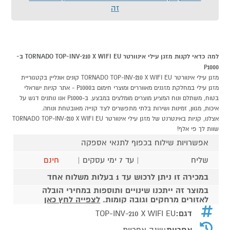
זה
למה כדאי לקנות מזגן עילי אינוורטר TORNADO TOP-INV-210 X WIFI EU ב-
P1000
מזגן עילי אינוורטר TORNADO TOP-INV-210 X WIFI EU קונים אונליין בקטגוריית
מזגן עילי במחלקת מזגנים מאווררים ומוצרי חימום בP1000 - אתר קניות ישראלי
בטוח, משתלם ונוח המציע מוצרים מומלצים במבצע. ב-P1000 אנו נותנים דגש על
איכות, מגוון, זמינות ושירות בלתי מתפשרים לצד קנייה מאובטחת ונוחה.
אצלנו, קניות באינטרנט של מזגן עילי אינוורטר TORNADO TOP-INV-210 X WIFI EU
שוות לך פי אלף!
אפשרויות שילוח בכפוף לתנאי אספקה
שליח
| עד 7 ימי עסקים |
חינם
במכירה זו ניתן לרכוש עד 1 בעלות משלוח אחד
במוצר זה ייתכנו שינויים ותוספות במחירי הובלה
לאזורים מרחקים וגובה קומות.
לצפייה לחץ כאן
דגם:
TOP-INV-210 X WIFI EU
אחריות:
שנה אחריות