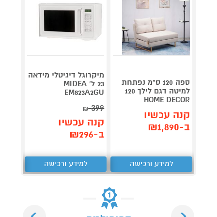
מיקרוגל דיגיטלי מידאה
ספה 120 ס"מ נפתחת
תנור ח
23 ל' MIDEA
למיטה דגם לילך 120
EM823A2GU
-3808
HOME DECOR
399
₪
קנה עכשיו
קנה 
קנה עכשיו
ב-₪1,890
ב-₪279
ב-₪296
למידע ורכישה
למידע ורכישה
ל
Next
Previous