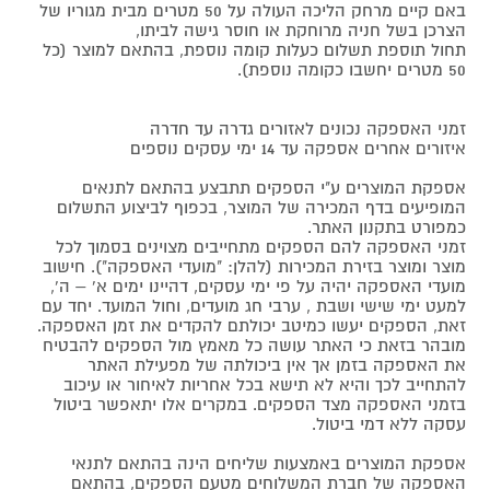
באם קיים מרחק הליכה העולה על 50 מטרים מבית מגוריו של
הצרכן בשל חניה מרוחקת או חוסר גישה לביתו,
תחול תוספת תשלום כעלות קומה נוספת, בהתאם למוצר (כל
50 מטרים יחשבו כקומה נוספת).
זמני האספקה נכונים לאזורים גדרה עד חדרה
איזורים אחרים אספקה עד 14 ימי עסקים נוספים
אספקת המוצרים ע"י הספקים תתבצע בהתאם לתנאים
המופיעים בדף המכירה של המוצר, בכפוף לביצוע התשלום
כמפורט בתקנון האתר.
זמני האספקה להם הספקים מתחייבים מצוינים בסמוך לכל
מוצר ומוצר בזירת המכירות (להלן: "מועדי האספקה"). חישוב
מועדי האספקה יהיה על פי ימי עסקים, דהיינו ימים א' – ה',
למעט ימי שישי ושבת , ערבי חג מועדים, וחול המועד. יחד עם
זאת, הספקים יעשו כמיטב יכולתם להקדים את זמן האספקה.
מובהר בזאת כי האתר עושה כל מאמץ מול הספקים להבטיח
את האספקה בזמן אך אין ביכולתה של מפעילת האתר
להתחייב לכך והיא לא תישא בכל אחריות לאיחור או עיכוב
בזמני האספקה מצד הספקים. במקרים אלו יתאפשר ביטול
עסקה ללא דמי ביטול.
אספקת המוצרים באמצעות שליחים הינה בהתאם לתנאי
האספקה של חברת המשלוחים מטעם הספקים, בהתאם