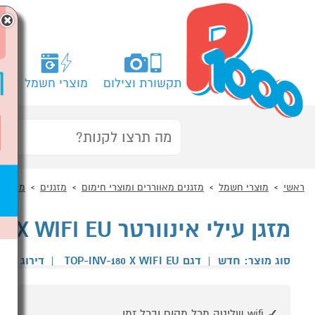
×
תקשורת וצילום
מוצרי חשמל
מח
ראשי
מוצרי חשמל
מזגנים מאווררים ומוצרי חימום
מזגנים
מזגן עי
מזגן עילי אינוורטר TORNADO TOP-INV-180 X WIFI EU
סוג מוצר: חדש
|
דגם TOP-INV-180 X WIFI EU
|
דירוג גול
wifi שליטה מכל מקום ובכל זמן