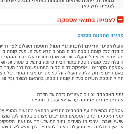
במוצר זה ייתכנו שינויים ותוספות במחירי הובלה לאזורים
לצפייה לחץ כאן
לצפייה בתנאי אספקה
מחירון התקנות ספקים
הובלה/פינוי חריגים (לרבות ע"י מנוף) תוספת תשלום לפי דרי
הובלה לכל קומה נוספת בבית מגורים ללא מעלית. מעל קומה ב' 40-50 ₪ למוצר לבן, 60-80 ₪ למקרר/מקפיא, מסכים עד 65 אינץ' בין 50-80 ₪
מסכים מ-75 אינץ' ומעלה 80-100 ₪ (במסכים אלו ברוב המקרים יידרש מנוף ותחול הוראת הובלה חריגה שלעיל. אם לא יידרש מנוף תחול תוספת הקומות כבר מהקומה הראשונה)
הובלה לכל קומה נוספת בתוך הבית כרוכה בתשלום נוסף: 40-50 ₪ למוצר לבן, 60-80 ₪ למקרר/מקפיא, מסכים עד 65 אינץ' בין 50-80 ₪, מסכים מ-75 אינץ' ומעלה 80-100 ₪.
אספקת מקררים - אספקה לבית לקוח המתאפשרת דרך מעבר בכניסה הראשית עד
באם קיים מרחק הליכה העולה על 50 מטרים מבית מגוריו של הצרכן בשל חניה מרוחקת או חוסר גישה לביתו,
תחול תוספת תשלום כעלות קומה נוספת, בהתאם למוצר (כל 50 מטרים יחשבו כקומה נוספת).
זמני האספקה נכונים לאזורים גדרה עד חדרה
איזורים אחרים אספקה עד 14 ימי עסקים נוספים
אספקת המוצרים ע"י הספקים תתבצע בהתאם לתנאים המופיעים ב
זמני האספקה להם הספקים מתחייבים מצוינים בסמוך לכל מוצר ומו
שישי ושבת , ערבי חג מועדים, וחול המועד. יחד עם זאת, הספ
אך אין ביכולתה של מפעילת האתר להתחייב לכך והיא לא תישא ב