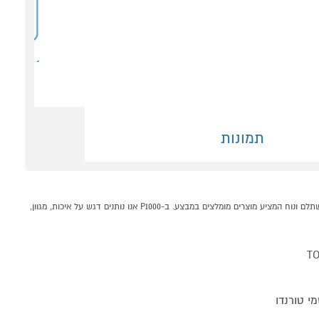
תמונות
מזגן עילי אינוורטר TORNADO TOP-INV-180 X WIFI EU קונים אונליין בקטגוריית מזגן עילי אינוורטר במחלקת מזגנים מאווררים ומוצרי חימום בP1000 - אתר קניות ישראלי בטוח, משתלם ונוח המציע מוצרים מומלצים במבצע. ב-P1000 אנו נותנים דגש על איכות, מגוון,
TO
י טורנדו