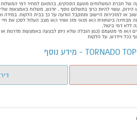
 של חברת המשלוחים מטעם הספקים, בהתאם למחיר דמי המשלוח ש
הירוק, עשוי להיות כרוך בתשלום נוסף . יודגש, משלוח באמצאות שליח
ליישוב או למזכירות היישוב ותתקבל הודעה על כך בבית הלקוח. במיד
בחינה ביטחונית ו/או תנאי מזג אוויר ו/או מצב העלול לסכן את חיי ה
 ללא דמי ביטול.
ו/או מי מטעמם (כגון הובלה שלא ניתן לבצעה באמצעות מדרגות או 
ף ככל ויידרש, על הלקוח
דירו