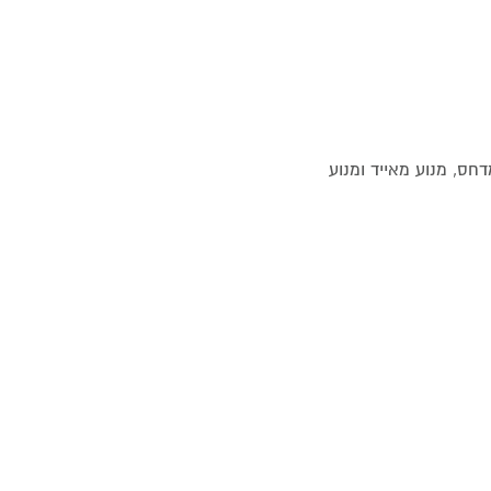
ת (מדחס, מנוע מאייד ומנוע