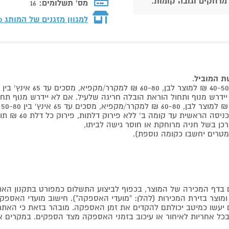
 מרחקים וגובה קומות.
מס' תשלומים:
16
למגוון מזגנים של המותג
do
שת המוביל
.
 קומה ב' ללא פירוק דלתות, פירוק כל דלת 60 ₪ תוספת למוביל בבית.
דף המכירה של המוצר, בכפוף לביצוע התשלום כמפורט בתקנון האת
צר בזירת המכירות (להלן: "מועדי האספקה"). חישוב מועדי האספקה יה
קים יעשו כמיטב יכולתם להקדים את זמן האספקה. מובהר בזאת כי ה
כל אחריות לאיחור או עיכוב בזמני האספקה מצד הספקים. במקרים א