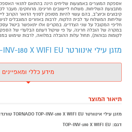
אספקת המוצרים באמצעות שליחים הינה בהתאם לתנאי האספקה
מתבצעת השליחות. משלוח ליישובים חריגים/ מרוחקים/ מעבר לקו 
קיבוצים וכיוצ"ב, בהם עשוי להיות מסופק לסניף הדואר הקרוב 
שליחות המשלוח עד לבית הלקוח, לרבות באזורים המוגבלים לגישה מ
חליפי המקובל על שני הצדדים. במקרים אלו יתאפשר ביטול עסקה
במקרה של הובלה חריגה, על פי שיקול דעתם הבלעדי של הספקים 
לקומות גבוהות), תחול עלות ההובלה במלואה, לרבות שימוש במנו
מזגן עילי אינוורטר TORNADO TOP-INV-180 X WIFI EU - מידע נוסף
מידע כללי ומאפיינים
תיאור המוצר
מזגן עילי אינוורטר TORNADO TOP-INV-180 X WIFI EU טורנדו
דגם: TOP-INV-180 X WIFI EU