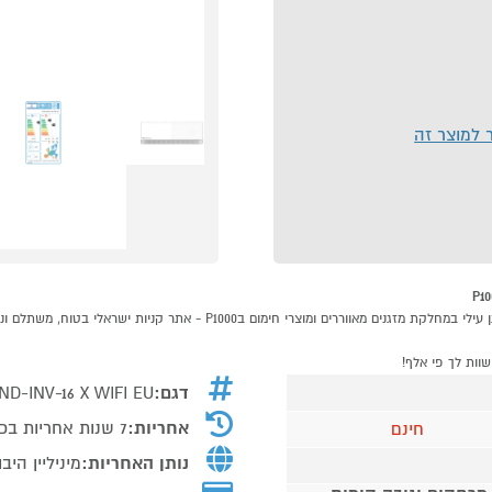
ר למוצר זה
דגם:
ND-INV-16 X WIFI EU
אחריות:
7 שנות אחריות בכפוף לתקנון טורנדו
חינם
נותן האחריות:
מיניליין היב