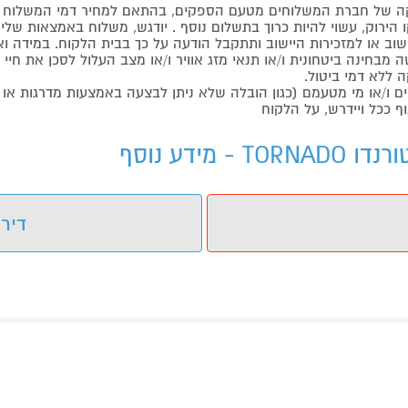
 של חברת המשלוחים מטעם הספקים, בהתאם למחיר דמי המשלוח ש
הירוק, עשוי להיות כרוך בתשלום נוסף . יודגש, משלוח באמצאות שליח
ליישוב או למזכירות היישוב ותתקבל הודעה על כך בבית הלקוח. במיד
בחינה ביטחונית ו/או תנאי מזג אוויר ו/או מצב העלול לסכן את חיי ה
 ללא דמי ביטול.
ו/או מי מטעמם (כגון הובלה שלא ניתן לבצעה באמצעות מדרגות או 
ף ככל ויידרש, על הלקוח
דירו