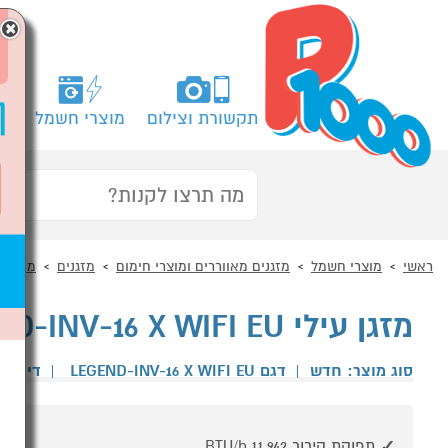
×
תקשורת וצילום
מוצרי חשמל
מח
ראשי
מוצרי חשמל
מזגנים מאווררים ומוצרי חימום
מזגנים
מזגן עי
מזגן עילי LEGEND-INV-16 X WIFI EU טורנדו TORNADO
סוג מוצר: חדש
|
דגם LEGEND-INV-16 X WIFI EU
|
דירוג 
תפוקת קירור BTU/h 11,942