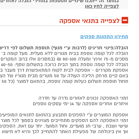
במוצר זה ייתכנו שינויים ותוספות במחירי הובלה לאזורים
לצפייה לחץ כאן
לצפייה בתנאי אספקה
מחירון התקנות ספקים
הובלה/פינוי חריגים (לרבות ע"י מנוף) תוספת תשלום לפי דרי
הובלה לכל קומה נוספת בבית מגורים ללא מעלית. מעל קומה ב' 40-50 ₪ למוצר לבן, 60-80 ₪ למקרר/מקפיא, מסכים עד 65 אינץ' בין 50-80 ₪
מסכים מ-75 אינץ' ומעלה 80-100 ₪ (במסכים אלו ברוב המקרים יידרש מנוף ותחול הוראת הובלה חריגה שלעיל. אם לא יידרש מנוף תחול תוספת הקומות כבר מהקומה הראשונה)
הובלה לכל קומה נוספת בתוך הבית כרוכה בתשלום נוסף: 40-50 ₪ למוצר לבן, 60-80 ₪ למקרר/מקפיא, מסכים עד 65 אינץ' בין 50-80 ₪, מסכים מ-75 אינץ' ומעלה 80-100 ₪.
אספקת מקררים - אספקה לבית לקוח המתאפשרת דרך מעבר בכניסה הראשית עד
באם קיים מרחק הליכה העולה על 50 מטרים מבית מגוריו של הצרכן בשל חניה מרוחקת או חוסר גישה לביתו,
תחול תוספת תשלום כעלות קומה נוספת, בהתאם למוצר (כל 50 מטרים יחשבו כקומה נוספת).
זמני האספקה נכונים לאזורים גדרה עד חדרה
איזורים אחרים אספקה עד 14 ימי עסקים נוספים
אספקת המוצרים ע"י הספקים תתבצע בהתאם לתנאים המופיעים ב
זמני האספקה להם הספקים מתחייבים מצוינים בסמוך לכל מוצר ומו
שישי ושבת , ערבי חג מועדים, וחול המועד. יחד עם זאת, הספ
אך אין ביכולתה של מפעילת האתר להתחייב לכך והיא לא תישא ב