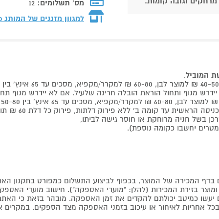
 מרחקים וגובה קומות.
מס' תשלומים:
12
למגוון מזגנים של המותג
do
שת המוביל
.
 קומה ב' ללא פירוק דלתות, פירוק כל דלת 60 ₪ תוספת למוביל בבית.
דף המכירה של המוצר, בכפוף לביצוע התשלום כמפורט בתקנון האת
צר בזירת המכירות (להלן: "מועדי האספקה"). חישוב מועדי האספקה יה
קים יעשו כמיטב יכולתם להקדים את זמן האספקה. מובהר בזאת כי ה
כל אחריות לאיחור או עיכוב בזמני האספקה מצד הספקים. במקרים א