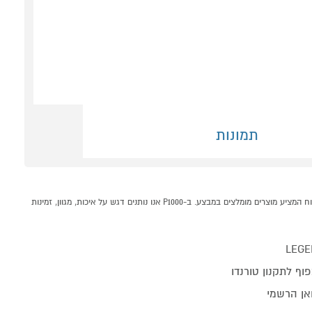
תמונות
מזגן עילי LEGEND-INV-16 X WIFI EU טורנדו TORNADO קונים אונליין בקטגוריית מזגן עילי במחלקת מזגנים מאווררים ומוצרי חימום בP1000 - אתר קניות ישראלי בטוח, משתלם ונוח המציע מוצרים מומלצים במבצע. ב-P1000 אנו נותנים דגש על איכות, מגוון, זמינות
LEGE
ואן הרשמי