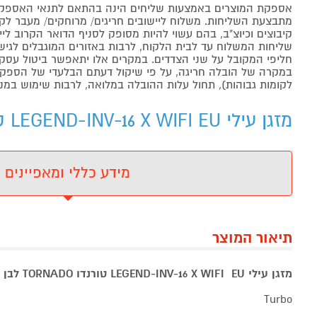
אספקת המוצרים באמצעות שליחים הינה בהתאם לתנאי האספקה
מתבצעת השליחות. משלוח ליישובים חריגים/ מרוחקים/ מעבר לקו 
קיבוצים וכיוצ"ב, בהם עשוי להיות מסופק לסניף הדואר הקרוב 
שליחות המשלוח עד לבית הלקוח, לרבות באזורים המוגבלים לגישה מ
חליפי המקובל על שני הצדדים. במקרים אלו יתאפשר ביטול עסקה
במקרה של הובלה חריגה, על פי שיקול דעתם הבלעדי של הספקים 
לקומות גבוהות), תחול עלות ההובלה במלואה, לרבות שימוש במנו
מזגן עילי LEGEND-INV-16 X WIFI EU טורנדו TORNADO - מידע נוסף
מידע כללי ומאפיינים
תיאור המוצר
מזגן עילי LEGEND-INV-16 X WIFI EU טורנדו TORNADO לבן
Turbo