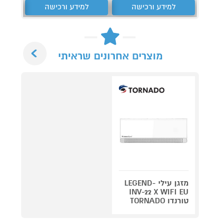
למידע ורכישה
למידע ורכישה
ל
Next
מוצרים אחרונים שראיתי
מזגן עילי LEGEND-
INV-22 X WIFI EU
טורנדו TORNADO