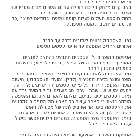
60 ₪ תוספת למוביל בבית.
באם קיים מרחק הליכה העולה על 50 מטרים מבית מגוריו של
הצרכן בשל חניה מרוחקת או חוסר גישה לביתו,
תחול תוספת תשלום כעלות קומה נוספת, בהתאם למוצר (כל
50 מטרים יחשבו כקומה נוספת).
זמני האספקה נכונים לאזורים גדרה עד חדרה
איזורים אחרים אספקה עד 14 ימי עסקים נוספים
אספקת המוצרים ע"י הספקים תתבצע בהתאם לתנאים
המופיעים בדף המכירה של המוצר, בכפוף לביצוע התשלום
כמפורט בתקנון האתר.
זמני האספקה להם הספקים מתחייבים מצוינים בסמוך לכל
מוצר ומוצר בזירת המכירות (להלן: "מועדי האספקה"). חישוב
מועדי האספקה יהיה על פי ימי עסקים, דהיינו ימים א' – ה',
למעט ימי שישי ושבת , ערבי חג מועדים, וחול המועד. יחד עם
זאת, הספקים יעשו כמיטב יכולתם להקדים את זמן האספקה.
מובהר בזאת כי האתר עושה כל מאמץ מול הספקים להבטיח
את האספקה בזמן אך אין ביכולתה של מפעילת האתר
להתחייב לכך והיא לא תישא בכל אחריות לאיחור או עיכוב
בזמני האספקה מצד הספקים. במקרים אלו יתאפשר ביטול
עסקה ללא דמי ביטול.
אספקת המוצרים באמצעות שליחים הינה בהתאם לתנאי