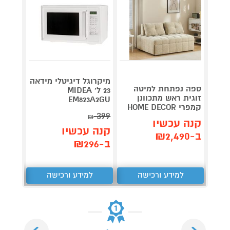
מיקרוגל דיגיטלי מידאה
ספה נפתחת למיטה
תנור ח
23 ל' MIDEA
זוגית ראש מתכוונן
EM823A2GU
קמפרי HOME DECOR
-3808
399
₪
קנה עכשיו
קנה 
קנה עכשיו
ב-₪2,490
ב-₪279
ב-₪296
למידע ורכישה
למידע ורכישה
ל
Next
Previous