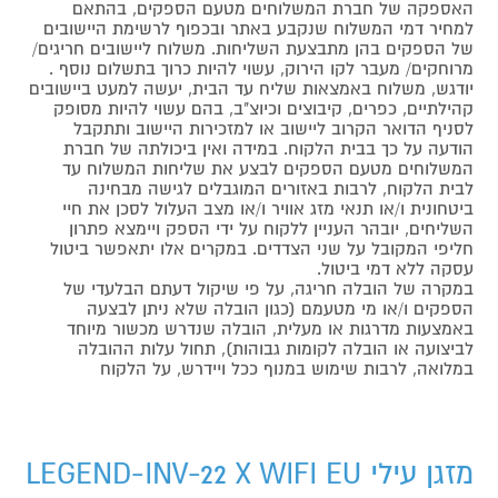
האספקה של חברת המשלוחים מטעם הספקים, בהתאם
למחיר דמי המשלוח שנקבע באתר ובכפוף לרשימת היישובים
של הספקים בהן מתבצעת השליחות. משלוח ליישובים חריגים/
מרוחקים/ מעבר לקו הירוק, עשוי להיות כרוך בתשלום נוסף .
יודגש, משלוח באמצאות שליח עד הבית, יעשה למעט ביישובים
קהילתיים, כפרים, קיבוצים וכיוצ"ב, בהם עשוי להיות מסופק
לסניף הדואר הקרוב ליישוב או למזכירות היישוב ותתקבל
הודעה על כך בבית הלקוח. במידה ואין ביכולתה של חברת
המשלוחים מטעם הספקים לבצע את שליחות המשלוח עד
לבית הלקוח, לרבות באזורים המוגבלים לגישה מבחינה
ביטחונית ו/או תנאי מזג אוויר ו/או מצב העלול לסכן את חיי
השליחים, יובהר העניין ללקוח על ידי הספק ויימצא פתרון
חליפי המקובל על שני הצדדים. במקרים אלו יתאפשר ביטול
עסקה ללא דמי ביטול.
במקרה של הובלה חריגה, על פי שיקול דעתם הבלעדי של
הספקים ו/או מי מטעמם (כגון הובלה שלא ניתן לבצעה
באמצעות מדרגות או מעלית, הובלה שנדרש מכשור מיוחד
לביצועה או הובלה לקומות גבוהות), תחול עלות ההובלה
במלואה, לרבות שימוש במנוף ככל ויידרש, על הלקוח
מזגן עילי LEGEND-INV-22 X WIFI EU