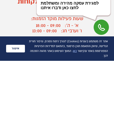
מוקד הזמנות ושירות לקוחות
03-9545370
שעות פעילות מוקד הזמנות:
א' - ה':
09:00 - 18:00
ו' וערבי חג:
09:00 - 13:00
שעות פעילות מוקד שירות לקוחות:
אתר זה משתמש בעוגיות (Cookies) לצורך ניתוח נתונים, שיפור חוויית
א' - ד':
09:00 - 16:30
הגלישה, שיווק והתאמת תוכן פרסומי, בהתאם למדיניות הפרטיות
אישור
ה :
09:00 - 16:00
המפורסמת באתר ובקישור
כאן
. המשך השימוש באתר מהווה הסכמה
חול המועד
09:00 - 15:00
לכך.
?
יצירת קשר/ביטול הזמנה
כל הזכויות שמורות P1000© 2021
התמונות להמחשה בלבד
ט.ל.ח.