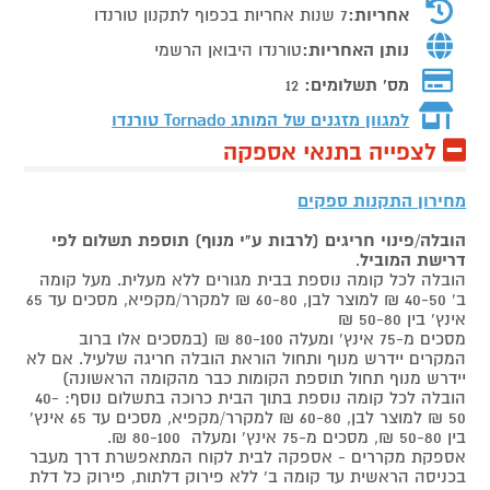
אחריות:
7 שנות אחריות בכפוף לתקנון טורנדו
נותן האחריות:
טורנדו היבואן הרשמי
מס' תשלומים:
12
למגוון מזגנים של המותג
Tornado טורנדו
לצפייה בתנאי אספקה
מחירון התקנות ספקים
הובלה/פינוי חריגים (לרבות ע"י מנוף) תוספת תשלום לפי
דרישת המוביל
.
הובלה לכל קומה נוספת בבית מגורים ללא מעלית. מעל קומה
ב' 40-50 ₪ למוצר לבן, 60-80 ₪ למקרר/מקפיא, מסכים עד 65
אינץ' בין 50-80 ₪
מסכים מ-75 אינץ' ומעלה 80-100 ₪ (במסכים אלו ברוב
המקרים יידרש מנוף ותחול הוראת הובלה חריגה שלעיל. אם לא
יידרש מנוף תחול תוספת הקומות כבר מהקומה הראשונה)
הובלה לכל קומה נוספת בתוך הבית כרוכה בתשלום נוסף: 40-
50 ₪ למוצר לבן, 60-80 ₪ למקרר/מקפיא, מסכים עד 65 אינץ'
בין 50-80 ₪, מסכים מ-75 אינץ' ומעלה 80-100 ₪.
אספקת מקררים - אספקה לבית לקוח המתאפשרת דרך מעבר
בכניסה הראשית עד קומה ב' ללא פירוק דלתות, פירוק כל דלת