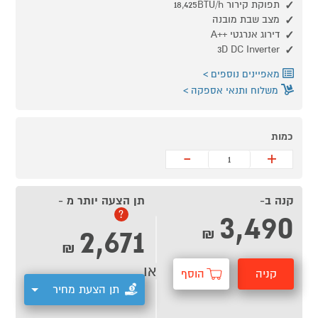
תפוקת קירור 18,425BTU/h
מצב שבת מובנה
דירוג אנרגטי ++A
3D DC Inverter
מאפיינים נוספים
משלוח ותנאי אספקה
כמות
-
+
קנה ב-
תן הצעה יותר מ -
3,490
?
2,671
₪
₪
או
קניה
הוסף
תן הצעת מחיר
מהירה
לסל