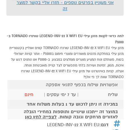
אני מעוניין בפרטים נוספים - חזרו אליי בקשר למוצר
זה
למה כדאי לקנות מזגן עילי LEGEND-INV-22 X WIFI EU טורנדו TORNADO ב-
P1000
מזגן עילי LEGEND-INV-22 X WIFI EU טורנדו TORNADO קונים אונליין בקטגוריית
מזגן עילי במחלקת מזגנים מאווררים ומוצרי חימום בP1000 - אתר קניות ישראלי
בטוח, משתלם ונוח המציע מוצרים מומלצים במבצע. ב-P1000 אנו נותנים דגש על
איכות, מגוון, זמינות ושירות בלתי מתפשרים לצד קנייה מאובטחת ונוחה.
אצלנו, קניות באינטרנט של מזגן עילי LEGEND-INV-22 X WIFI EU טורנדו
TORNADO שוות לך פי אלף!
אפשרויות שילוח בכפוף לתנאי אספקה
שליח
| עד 7 ימי עסקים |
חינם
במכירה זו ניתן לרכוש עד 1 בעלות משלוח אחד
במוצר זה ייתכנו שינויים ותוספות במחירי הובלה
לאזורים מרחקים וגובה קומות.
לצפייה לחץ כאן
דגם:
LEGEND-INV-22 X WIFI EU