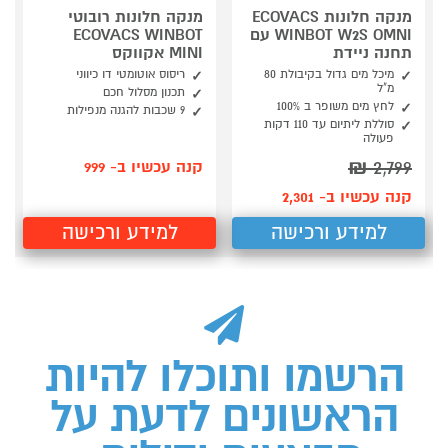
מנקה חלונות ECOVACS
מנקה חלונות רובוטי
WINBOT W2S OMNI עם
ECOVACS WINBOT
תחנה ניידת
MINI אקווקס
מיכל מים גדול בקיבולת 80
ריסוס אוטומטי דו כיווני
מ"ל
תכנון מסלול חכם
לחץ מים משופר ב 100%
9 שכבות להגנה מנפילות
סוללת ליתיום עד 110 דקות
פעולה
₪
2,799
קנה עכשיו ב- 999
קנה עכשיו ב- 2,301
למידע ורכישה
למידע ורכישה
הרשמו ותוכלו להיות
הראשונים לדעת על