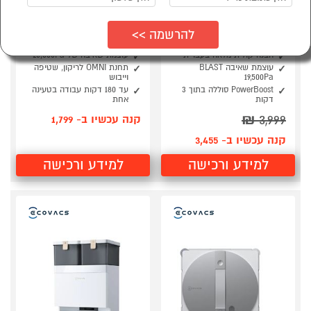
שואב רובוטי ECOVACS
שואב אבק רובוטי שוטף
ECOVACS Deebot T30C
OmniCyclone DEEBOT
X11 ברונזה
Prime Omn
הבנה קולית מלאה בעברית
עוצמת שאיבה של 25,000Pa
עוצמת שאיבה BLAST
תחנת OMNI לריקון, שטיפה
‎19,500Pa
וייבוש
PowerBoost סוללה בתוך 3
עד 180 דקות עבודה בטעינה
דקות
אחת
₪
3,999
קנה עכשיו ב- 1,799
קנה עכשיו ב- 3,455
למידע ורכישה
למידע ורכישה