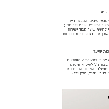
ועי עם שני מקבצי סיבים. המבנה הייחודי
ך לכיוונים שונים ולהיתקע.
 להעיף שיער סבוך ישירות
ך זמן. בזכות פיזור הכוחות
מברשת הניקוי הראשית בטכנולוגיית 3.0 ZeroTangle כוללת מבנה ייחודי בתצורת V משולשת
לניקוי עמוק ויעיל: סיבי V בזווית של 45 להרמה, מברשת ספירלית בצורת V לאיסוף. ומסרק
יקוי מושלם. המבנה החכם הזה
ניקוי יסודי, חלק וללא