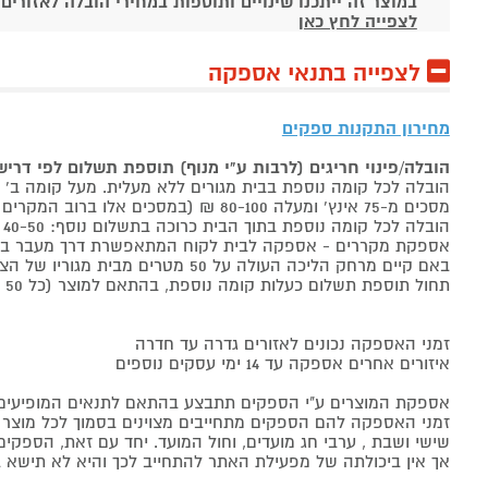
במוצר זה ייתכנו שינויים ותוספות במחירי הובלה לאזורים
לצפייה לחץ כאן
לצפייה בתנאי אספקה
מחירון התקנות ספקים
הובלה/פינוי חריגים (לרבות ע"י מנוף) תוספת תשלום לפי דרי
הובלה לכל קומה נוספת בבית מגורים ללא מעלית. מעל קומה ב' 40-50 ₪ למוצר לבן, 60-80 ₪ למקרר/מקפיא, מסכים עד 65 אינץ' בין 50-80 ₪
מסכים מ-75 אינץ' ומעלה 80-100 ₪ (במסכים אלו ברוב המקרים יידרש מנוף ותחול הוראת הובלה חריגה שלעיל. אם לא יידרש מנוף תחול תוספת הקומות כבר מהקומה הראשונה)
הובלה לכל קומה נוספת בתוך הבית כרוכה בתשלום נוסף: 40-50 ₪ למוצר לבן, 60-80 ₪ למקרר/מקפיא, מסכים עד 65 אינץ' בין 50-80 ₪, מסכים מ-75 אינץ' ומעלה 80-100 ₪.
אספקת מקררים - אספקה לבית לקוח המתאפשרת דרך מעבר בכניסה הראשית עד
באם קיים מרחק הליכה העולה על 50 מטרים מבית מגוריו של הצרכן בשל חניה מרוחקת או חוסר גישה לביתו,
תחול תוספת תשלום כעלות קומה נוספת, בהתאם למוצר (כל 50 מטרים יחשבו כקומה נוספת).
זמני האספקה נכונים לאזורים גדרה עד חדרה
איזורים אחרים אספקה עד 14 ימי עסקים נוספים
אספקת המוצרים ע"י הספקים תתבצע בהתאם לתנאים המופיעים ב
זמני האספקה להם הספקים מתחייבים מצוינים בסמוך לכל מוצר ומו
שישי ושבת , ערבי חג מועדים, וחול המועד. יחד עם זאת, הספ
אך אין ביכולתה של מפעילת האתר להתחייב לכך והיא לא תישא ב