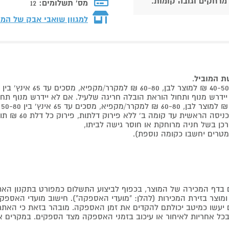
 מרחקים וגובה קומות.
מס' תשלומים:
12
למגוון שואבי אבק של המ
שת המוביל
.
 קומה ב' ללא פירוק דלתות, פירוק כל דלת 60 ₪ תוספת למוביל בבית.
דף המכירה של המוצר, בכפוף לביצוע התשלום כמפורט בתקנון האת
צר בזירת המכירות (להלן: "מועדי האספקה"). חישוב מועדי האספקה יה
קים יעשו כמיטב יכולתם להקדים את זמן האספקה. מובהר בזאת כי ה
כל אחריות לאיחור או עיכוב בזמני האספקה מצד הספקים. במקרים א