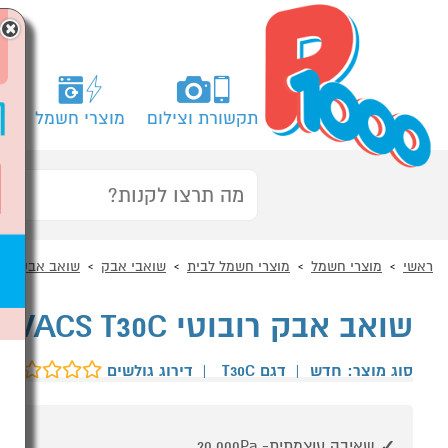
×
תקשורת וצילום
מוצרי חשמל
מח
ראשי
מוצרי חשמל
מוצרי חשמל לבית
שואבי אבק
שואב אבק רוב
שואב אבק רובוטי ECOVACS T30C אקווקס לבן
סוג מוצר: חדש
|
דגם T30C
|
דירוג גולשים
שאיבה עוצמתית- 20,000Pa