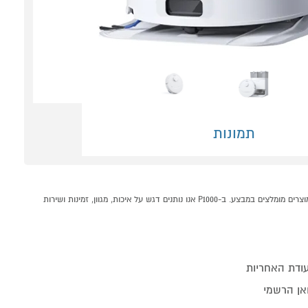
תמונות
שואב אבק רובוטי ECOVACS T30C אקווקס לבן קונים אונליין בקטגוריית שואב אבק רובוטי במחלקת מוצרי חשמל לבית בP1000 - אתר קניות ישראלי בטוח, משתלם ונוח המציע מוצרים מומלצים במבצע. ב-P1000 אנו נותנים דגש על איכות, מגוון, זמינות ושירות
ודת האחריות
ואן הרשמי