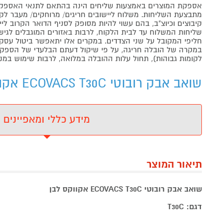
אספקת המוצרים באמצעות שליחים הינה בהתאם לתנאי האספקה
מתבצעת השליחות. משלוח ליישובים חריגים/ מרוחקים/ מעבר לקו 
קיבוצים וכיוצ"ב, בהם עשוי להיות מסופק לסניף הדואר הקרוב 
שליחות המשלוח עד לבית הלקוח, לרבות באזורים המוגבלים לגישה מ
חליפי המקובל על שני הצדדים. במקרים אלו יתאפשר ביטול עסקה
במקרה של הובלה חריגה, על פי שיקול דעתם הבלעדי של הספקים 
לקומות גבוהות), תחול עלות ההובלה במלואה, לרבות שימוש במנו
שואב אבק רובוטי ECOVACS T30C אקווקס לבן אקוואקס - מידע נוסף
מידע כללי ומאפיינים
תיאור המוצר
שואב אבק רובוטי ECOVACS T30C אקווקס לבן
דגם: T30C