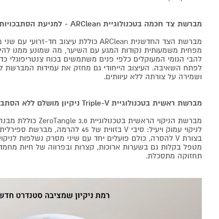
מברשת צד חכמה בטכנולוגיית ARClean - למניעת הסתבכויות שיער
מברשת הצד החדשנית ARClean כוללת עיצוב חד-זר
מפחית משמעותית נקודות המגע עם השיער, מה שמונע ממנו להימש
להבי הגומי המעוקלים כלפי פנים משתמשים בכוח צנטריפוגלי כדי
לפתח השאיבה. העיצוב הייחודי גם מחזק את עמידות המברשת לאור
ושמירה על צורתה ללא עיוותים.
מברשת ראשית בטכנולוגיית Triple-V ניקיון מושלם ללא הסתבכות שיער
בצורת V להסרה, כולם פועלים יחד עם שיני מסרק נשלפות לנ
מטפל בקלות גם בשערות ארוכות, קצרות ובפרווה של חיות מחמד, ל
תחזוקה מתסכלת.