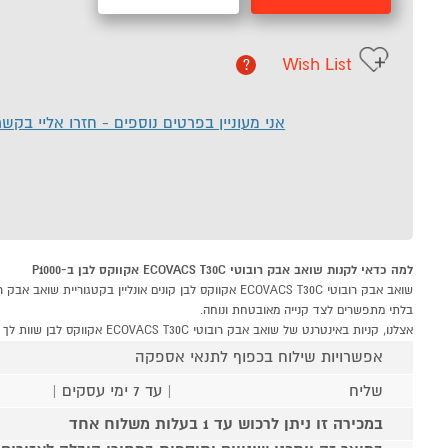
Wish List
?
אני מעוניין בפרטים נוספים - חזרו אליי בקש
למה כדאי לקנות שואב אבק רובוטי ECOVACS T30C אקווקס לבן ב-P1000
בלתי מתפשרים לצד קנייה מאובטחת ונוחה.
אצלנו, קניות באינטרנט של שואב אבק רובוטי ECOVACS T30C אקווקס לבן שוות לך פי אלף!
אפשרויות שילוח בכפוף לתנאי אספקה
שליח
| עד 7 ימי עסקים |
במכירה זו ניתן לרכוש עד 1 בעלות משלוח אחד