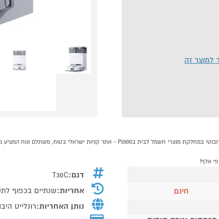
ר למוצר זה
דגם:
T30C
אחריות:
שנתיים בכפוף לתע
חינם
נותן האחריות:
רונלייט היב