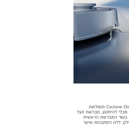
שילוב מושלם בין מברשת הצד החכמה ARClean ומברשת Cyclone-Directed משולשת
 שיער מבלי להיתקע. מברשת הצד
, בעוד המברשת הראשית
עילות עם שיעור הסתבכות של 0%. ניקיון חלק, ללא הסתבכות שיער