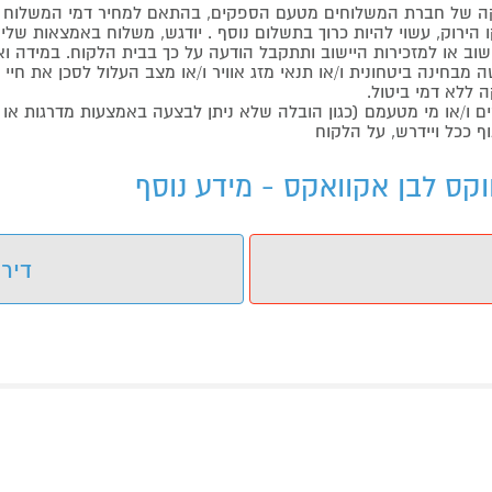
 של חברת המשלוחים מטעם הספקים, בהתאם למחיר דמי המשלוח ש
הירוק, עשוי להיות כרוך בתשלום נוסף . יודגש, משלוח באמצאות שליח
ליישוב או למזכירות היישוב ותתקבל הודעה על כך בבית הלקוח. במיד
בחינה ביטחונית ו/או תנאי מזג אוויר ו/או מצב העלול לסכן את חיי ה
 ללא דמי ביטול.
ו/או מי מטעמם (כגון הובלה שלא ניתן לבצעה באמצעות מדרגות או 
ף ככל ויידרש, על הלקוח
דירו