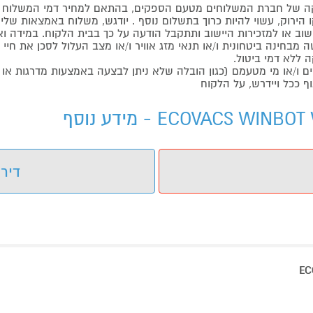
 של חברת המשלוחים מטעם הספקים, בהתאם למחיר דמי המשלוח ש
הירוק, עשוי להיות כרוך בתשלום נוסף . יודגש, משלוח באמצאות שליח
ליישוב או למזכירות היישוב ותתקבל הודעה על כך בבית הלקוח. במיד
בחינה ביטחונית ו/או תנאי מזג אוויר ו/או מצב העלול לסכן את חיי ה
 ללא דמי ביטול.
ו/או מי מטעמם (כגון הובלה שלא ניתן לבצעה באמצעות מדרגות או 
ף ככל ויידרש, על הלקוח
דירו