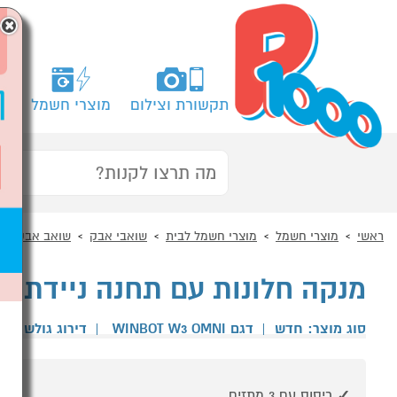
×
תקשורת וצילום
מוצרי חשמל
מח
ראשי
מוצרי חשמל
מוצרי חשמל לבית
שואבי אבק
שואב אבק רוב
מנקה חלונות עם תחנה ניידת ECOVACS WINBOT W3 OMNI
סוג מוצר: חדש
|
דגם WINBOT W3 OMNI
|
דירוג גולשים
ריסוס עם 3 מתזים