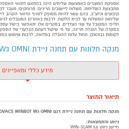
אספקת המוצרים באמצעות שליחים הינה בהתאם לתנאי האספקה
מתבצעת השליחות. משלוח ליישובים חריגים/ מרוחקים/ מעבר לקו 
קיבוצים וכיוצ"ב, בהם עשוי להיות מסופק לסניף הדואר הקרוב 
שליחות המשלוח עד לבית הלקוח, לרבות באזורים המוגבלים לגישה מ
חליפי המקובל על שני הצדדים. במקרים אלו יתאפשר ביטול עסקה
במקרה של הובלה חריגה, על פי שיקול דעתם הבלעדי של הספקים 
לקומות גבוהות), תחול עלות ההובלה במלואה, לרבות שימוש במנו
מנקה חלונות עם תחנה ניידת ECOVACS WINBOT W3 OMNI - מידע נוסף
מידע כללי ומאפיינים
תיאור המוצר
מנקה חלונות עם תחנה ניידת דגם ECOVACS WINBOT W3 OMNI
ניווט והתמצאות:
חיישן ניווט WIN-SLAM 5.0