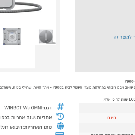
ר למוצר זה
דגם:
WINBOT W3 OMNI
אחריות:
שנה אחריות בכפוף
חינם
נותן האחריות:
היבואן רונלי