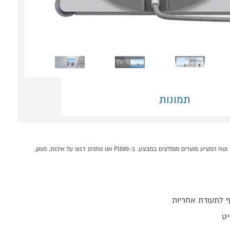
תמונות
מנקה חלונות עם תחנה ניידת ECOVACS WINBOT W3 OMNI קונים אונליין בקטגוריית שואב אבק רובוטי במחלקת מוצרי חשמל לבית בP1000 - אתר קניות ישראלי בטוח, משתלם ונוח המציע מוצרים מומלצים במבצע. ב-P1000 אנו נותנים דגש על איכות, מגוון,
 לתעודת אחריות
יט