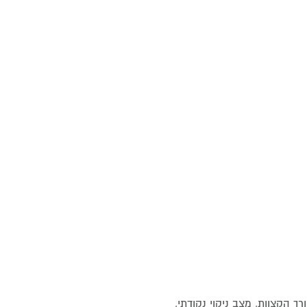
ורך הקצוות, מצב ניקוי נקודתי,