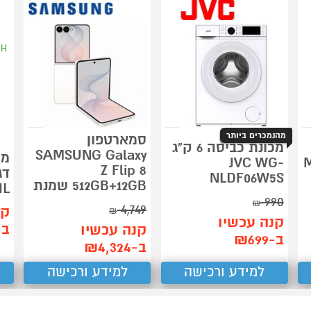
מהנמכרים ביותר
סמארטפון
מכונת כביסה 6 ק"ג
SAMSUNG Galaxy
MI
JVC WG-
Z Flip 8
NLDF06W5S
512GB+12GB שמנת
IL
990
₪
4,749
קנ
₪
קנה עכשיו
ב-190
קנה עכשיו
ב-₪699
ב-₪4,324
למידע ורכישה
למידע ורכישה