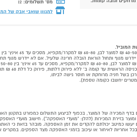
 מרחקים וגובה קומות.
מס' תשלומים:
12
למגוון שואבי אבק של המ
שת המוביל
.
 קומה ב' ללא פירוק דלתות, פירוק כל דלת 60 ₪ תוספת למוביל בבית.
דף המכירה של המוצר, בכפוף לביצוע התשלום כמפורט בתקנון האת
צר בזירת המכירות (להלן: "מועדי האספקה"). חישוב מועדי האספקה יה
קים יעשו כמיטב יכולתם להקדים את זמן האספקה. מובהר בזאת כי ה
כל אחריות לאיחור או עיכוב בזמני האספקה מצד הספקים. במקרים א