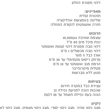
זיהוי מסגרת החלון
מאפיינים:
תזכורת קולית
שליטה באמצעות אפליקציה
חזרה אוטומטית לנקודת התחלה
הרובוט
עוצמת שאיבה 10,000pa
נפח מיכל מים 80 מ“ל
זיהוי גובה מסגרת זיהוי קצוות אוטומטי
זיהוי גובה מכשולים 1 מ“מ
אורך כבל 5 מטר
מרחק ריסוס מקסימלי עד 30 ס“מ
הרמת מגב אוטומטי עד 10 מ“מ
מטלית מיקרופייבר
מנוע ללא מברשות
בטיחות
עצירת כבל במקרה חירום
שכבות הגנה למניעת נפילה 12
הגנה בעת נפילת חשמל עד 30 דקות
ניקיון
מצב ניקוי מהיר, מצב ניקוי יסודי, מצב ניקוי מעמיק, מצב ניקוי לא