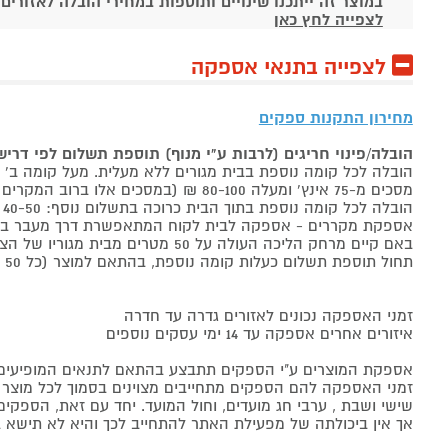
במוצר זה ייתכנו שינויים ותוספות במחירי הובלה לאזורים
לצפייה לחץ כאן
לצפייה בתנאי אספקה
מחירון התקנות ספקים
הובלה/פינוי חריגים (לרבות ע"י מנוף) תוספת תשלום לפי דרי
הובלה לכל קומה נוספת בבית מגורים ללא מעלית. מעל קומה ב' 40-50 ₪ למוצר לבן, 60-80 ₪ למקרר/מקפיא, מסכים עד 65 אינץ' בין 50-80 ₪
מסכים מ-75 אינץ' ומעלה 80-100 ₪ (במסכים אלו ברוב המקרים יידרש מנוף ותחול הוראת הובלה חריגה שלעיל. אם לא יידרש מנוף תחול תוספת הקומות כבר מהקומה הראשונה)
הובלה לכל קומה נוספת בתוך הבית כרוכה בתשלום נוסף: 40-50 ₪ למוצר לבן, 60-80 ₪ למקרר/מקפיא, מסכים עד 65 אינץ' בין 50-80 ₪, מסכים מ-75 אינץ' ומעלה 80-100 ₪.
אספקת מקררים - אספקה לבית לקוח המתאפשרת דרך מעבר בכניסה הראשית עד
באם קיים מרחק הליכה העולה על 50 מטרים מבית מגוריו של הצרכן בשל חניה מרוחקת או חוסר גישה לביתו,
תחול תוספת תשלום כעלות קומה נוספת, בהתאם למוצר (כל 50 מטרים יחשבו כקומה נוספת).
זמני האספקה נכונים לאזורים גדרה עד חדרה
איזורים אחרים אספקה עד 14 ימי עסקים נוספים
אספקת המוצרים ע"י הספקים תתבצע בהתאם לתנאים המופיעים ב
זמני האספקה להם הספקים מתחייבים מצוינים בסמוך לכל מוצר ומו
שישי ושבת , ערבי חג מועדים, וחול המועד. יחד עם זאת, הספ
אך אין ביכולתה של מפעילת האתר להתחייב לכך והיא לא תישא ב