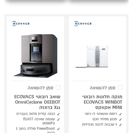
סמן להשוואה
סמן להשוואה
מנקה חלונות רובוטי
שואב רובוטי ECOVACS
OmniCyclone DEEBOT
ECOVACS WINBOT
MINI אקווקס
X11 ברונזה
ריסוס אוטומטי דו כיווני
הבנה קולית מלאה בעברית
תכנון מסלול חכם
עוצמת שאיבה BLAST
‎19,500Pa
9 שכבות להגנה מנפילות
PowerBoost סוללה בתוך 3
דקות