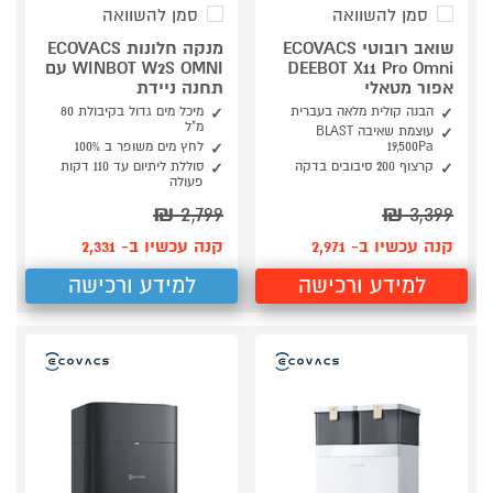
סמן להשוואה
סמן להשוואה
שואב רובוטי ECOVACS
מנקה חלונות ECOVACS
DEEBOT X11 Pro Omni
WINBOT W2S OMNI עם
אפור מטאלי
תחנה ניידת
הבנה קולית מלאה בעברית
מיכל מים גדול בקיבולת 80
מ"ל
עוצמת שאיבה BLAST
‎19,500Pa
לחץ מים משופר ב 100%
קרצוף 200 סיבובים בדקה
סוללת ליתיום עד 110 דקות
פעולה
₪
2,799
₪
3,399
קנה עכשיו ב- 2,971
קנה עכשיו ב- 2,331
למידע ורכישה
למידע ורכישה