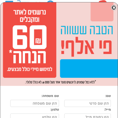
0
×
ראשי
המותגים
ECOVACS אקוואקס
מוצרי חשמל
מוצרי חשמל לבית
שואבי אבק
הסתר רשימת קטגוריות
שואב אבק רובוטי (12)
שואבי אבק ECOVACS אקוואקס
נמצאו 12 שואבי אבק מומלצים של מוצרי ECOVACS אקוואקס
מיון:
הפופולרים ביותר
שם:
שם משפחה:
מייל:
טלפון: