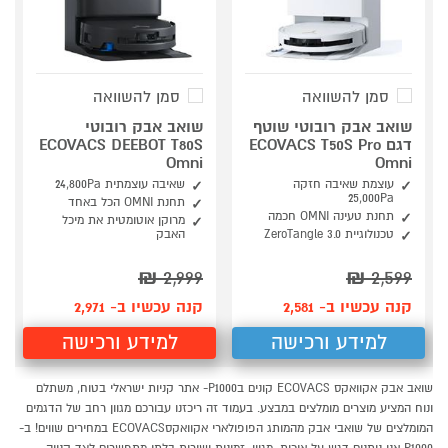
סמן להשוואה
סמן להשוואה
שואב אבק רובוטי שוטף
שואב אבק רובוטי
דגם ECOVACS T50S Pro
ECOVACS DEEBOT T80S
Omni
Omni
עוצמת שאיבה חזקה
שאיבה עוצמתית 24,800Pa
25,000Pa
תחנת OMNI הכל באחד
תחנת טעינה OMNI חכמה
מרוקן אוטומטית את מיכל
טכנולוגיית ZeroTangle 3.0
האבק
₪
2,999
₪
2,599
קנה עכשיו ב- 2,581
קנה עכשיו ב- 2,971
למידע ורכישה
למידע ורכישה
שואב אבק אקוואקס ECOVACS קונים בP1000- אתר קניות ישראלי בטוח, משתלם
ונוח המציע מוצרים מומלצים במבצע. בעמוד זה ריכזנו עבורכם מגוון רחב של הדגמים
המומלצים של שואבי אבק מהמותג הפופולארי אקוואקסECOVACS במחירים שווים! ב-