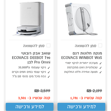
סמן להשוואה
סמן להשוואה
מנקה חלונות דגם
שואב אבק רובוטי
ECOVACS DEEBOT T90
ECOVACS WINBOT W2S
Pro Omni לבן
מערכת ייחודית לניקוי יסודי
טכנולוגיית ניווט מתקדמת
ניקוי עוצמתי 30,000Pa
תנועה אחידה וללא החלקות
ניקוי עצמי במים חמים וקרים
נפח מיכל מים פנימי 110 מ"ל
₪
3,599
₪
2,199
קנה עכשיו ב- 1,781
קנה עכשיו ב- 3,501
למידע ורכישה
למידע ורכישה