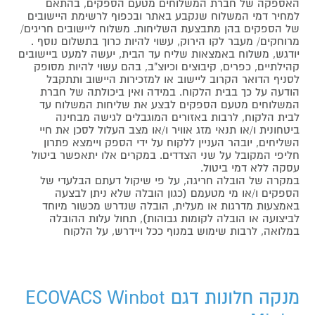
האספקה של חברת המשלוחים מטעם הספקים, בהתאם
למחיר דמי המשלוח שנקבע באתר ובכפוף לרשימת היישובים
של הספקים בהן מתבצעת השליחות. משלוח ליישובים חריגים/
מרוחקים/ מעבר לקו הירוק, עשוי להיות כרוך בתשלום נוסף .
יודגש, משלוח באמצאות שליח עד הבית, יעשה למעט ביישובים
קהילתיים, כפרים, קיבוצים וכיוצ"ב, בהם עשוי להיות מסופק
לסניף הדואר הקרוב ליישוב או למזכירות היישוב ותתקבל
הודעה על כך בבית הלקוח. במידה ואין ביכולתה של חברת
המשלוחים מטעם הספקים לבצע את שליחות המשלוח עד
לבית הלקוח, לרבות באזורים המוגבלים לגישה מבחינה
ביטחונית ו/או תנאי מזג אוויר ו/או מצב העלול לסכן את חיי
השליחים, יובהר העניין ללקוח על ידי הספק ויימצא פתרון
חליפי המקובל על שני הצדדים. במקרים אלו יתאפשר ביטול
עסקה ללא דמי ביטול.
במקרה של הובלה חריגה, על פי שיקול דעתם הבלעדי של
הספקים ו/או מי מטעמם (כגון הובלה שלא ניתן לבצעה
באמצעות מדרגות או מעלית, הובלה שנדרש מכשור מיוחד
לביצועה או הובלה לקומות גבוהות), תחול עלות ההובלה
במלואה, לרבות שימוש במנוף ככל ויידרש, על הלקוח
מנקה חלונות דגם ECOVACS Winbot