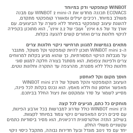
WINBOT קומפקטי ודק במיוחד
ECOVACS תכננה מחדש את ה-WINBOT 2 mini עם מבנה
משולב במיוחד, רכיבים יעילים ומאוורר קומפקטי מתקדם,
להשגת עיצוב קומפקטי במיוחד ללא פשרה על הביצועים. עם
אורך צד של 8.5 אינץ׳ ועובי של 2.2 אינץ׳, הוא מתוכנן בקפידה
לניקוי חלונות צרים ואזורים קשים להגעה בקלות.
מתאים בגמישות למגוון תרחישי ניקוי חלונות צרים
ה-2 WINBOT mini תוכנן להיות קומפקטי וקל משקל, מתגבר
על מגבלות הניקוי המסורתיות, כך שהוא מגיע בקלות למרווחים
צרים ולפינות צפופות. הוא מסתגל בצורה חלקה למגוון סוגי
חלונות כולל ללא מסגרת, מהרצפה עד התקרה וחלונות נוטים.
חוסך מקום וקל לאחסון
העיצוב הקומפקטי והקל משקל של ה־2 WINBOT mini
מאפשר אחסון נוח וללא מאמץ. הוא נכנס בקלות לכל פינה,
מסייע לשמור על סדר וממקסם את ניצול החלל בביתכם.
מוחקים כל כתם, מגיעים לכל קצה
ה־2 WINBOT mini כולל שדרוג למברשות בכל ארבע הפינות,
עם סיבים רכים המאפשרים ניקוי צמוד במיוחד לקצוות.
בשילוב התזה אולטרסונית דו־כיוונית, הוא מסיר ביסודיות כתמים
עקשניים משולי החלון.
יחד עם פד ניגוב מוגדל ובעל חדירות גבוהה, מתקבל כיסוי ניקוי