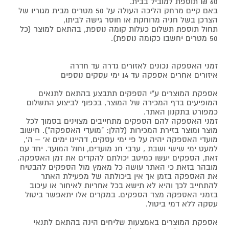
60 ₪ תוספת למוביל בבית.
באם קיים מרחק הליכה העולה על 50 מטרים מבית מגוריו של
הצרכן בשל חניה מרוחקת או חוסר גישה לביתו,
תחול תוספת תשלום כעלות קומה נוספת, בהתאם למוצר (כל
50 מטרים יחשבו כקומה נוספת).
זמני האספקה נכונים לאזורים גדרה עד חדרה
איזורים אחרים אספקה עד 14 ימי עסקים נוספים
אספקת המוצרים ע"י הספקים תתבצע בהתאם לתנאים
המופיעים בדף המכירה של המוצר, בכפוף לביצוע התשלום
כמפורט בתקנון האתר.
זמני האספקה להם הספקים מתחייבים מצוינים בסמוך לכל
מוצר ומוצר בזירת המכירות (להלן: "מועדי האספקה"). חישוב
מועדי האספקה יהיה על פי ימי עסקים, דהיינו ימים א' – ה',
למעט ימי שישי ושבת , ערבי חג מועדים, וחול המועד. יחד עם
זאת, הספקים יעשו כמיטב יכולתם להקדים את זמן האספקה.
מובהר בזאת כי האתר עושה כל מאמץ מול הספקים להבטיח
את האספקה בזמן אך אין ביכולתה של מפעילת האתר
להתחייב לכך והיא לא תישא בכל אחריות לאיחור או עיכוב
בזמני האספקה מצד הספקים. במקרים אלו יתאפשר ביטול
עסקה ללא דמי ביטול.
אספקת המוצרים באמצעות שליחים הינה בהתאם לתנאי