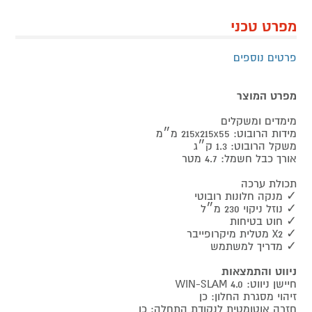
מפרט טכני
פרטים נוספים
מפרט המוצר
מימדים ומשקלים
מידות הרובוט: 215x215x55 מ״מ
משקל הרובוט: 1.3 ק״ג
אורך כבל חשמל: 4.7 מטר
תכולת ערכה
✓ מנקה חלונות רובוטי
✓ נוזל ניקוי 230 מ״ל
✓ חוט בטיחות
✓ X2 מטלית מיקרופייבר
✓ מדריך למשתמש
ניווט והתמצאות
חיישן ניווט: WIN-SLAM 4.0
זיהוי מסגרת החלון: כן
חזרה אוטומטית לנקודת התחלה: כן