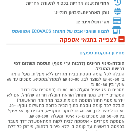
אחריות:
שנה אחריות בכפוף לתעודת אחריות
נותן האחריות:
היבואן רונלייט
מס' תשלומים:
12
למגוון שואבי אבק של המותג
ECOVACS אקוואקס
לצפייה בתנאי אספקה
מחירון התקנות ספקים
הובלה/פינוי חריגים (לרבות ע"י מנוף) תוספת תשלום לפי
דרישת המוביל
.
הובלה לכל קומה נוספת בבית מגורים ללא מעלית. מעל קומה
ב' 40-50 ₪ למוצר לבן, 60-80 ₪ למקרר/מקפיא, מסכים עד 65
אינץ' בין 50-80 ₪
מסכים מ-75 אינץ' ומעלה 80-100 ₪ (במסכים אלו ברוב
המקרים יידרש מנוף ותחול הוראת הובלה חריגה שלעיל. אם לא
יידרש מנוף תחול תוספת הקומות כבר מהקומה הראשונה)
הובלה לכל קומה נוספת בתוך הבית כרוכה בתשלום נוסף: 40-
50 ₪ למוצר לבן, 60-80 ₪ למקרר/מקפיא, מסכים עד 65 אינץ'
בין 50-80 ₪, מסכים מ-75 אינץ' ומעלה 80-100 ₪.
אספקת מקררים - אספקה לבית לקוח המתאפשרת דרך מעבר
בכניסה הראשית עד קומה ב' ללא פירוק דלתות, פירוק כל דלת