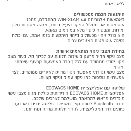
ללא דאגות.
הימנעות חכמה ממכשולים
באמצעות אלגוריתם 4.0 WIN-SLAM המתקדם, מתכנן
אוטומטית את מסלול הניקוי היעיל ביותר, מזהה מסגרות חלון
ומידות, ומבטיח כיסוי מלא במינימום מאמץ.
הוא כולל זיהוי מכשולים וזיהוי היתקעות בזמן אמת, עם יכולת
נסיגה אוטומטית באזורים צרים.
בחירת מצבי ניקוי מותאמים אישית
מצב ניקוי מהיר מרענן ביעילות חלונות עם לכלוך קל, בעוד מצב
ניקוי יסודי מתמודד עם לכלוך כבד באמצעות קרצוף עוצמתי
ומקיף.
מצב ניקוי נקודתי מאפשר ניקוי מדויק לאזורים ממוקדים, לצד
אפשרויות נוספות כמו ניקוי עמוק וניקוי קצוות.
שליטה עם אפליקציית ECOVACS HOME
אפליקציית ECOVACS HOME הידידותית כוללת מגוון מצבי ניקוי
מוגדרים מראש להתאמה מושלמת לצרכים שלכם.
חיבור Bluetooth לטווח קצר מאפשר שליטה ידנית בארבעה
כיוונים דרך האפליקציה, לניקוי חלונות מדויק ונוח יותר.