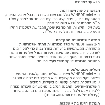
מלא עד למסגרת.
מברשות פינות משודרגות
ה-2 WINBOT mini כולל מברשות משודרגות בכל ארבע הפינות,
המספקות ביצועי ניקוי קצה מדויקים במיוחד עד למרחק של 1
מ״מ מהמסגרת וללא השארת אבק.
בעת ניקוי הקצוות, החיכוך בין שפת המברשת למסגרת החלון
מניע סיבוב במהירות של עד 84 סל״ד.
התזה אולטרסונית מתקדמת
ה-2 WINBOT mini כולל טכנולוגיית התזה אולטרסונית
מתקדמת, המשתמשת ברעידות בתדר גבוה כדי להפוך מים
לערפל עדין במיוחד, עם טיפות זעירות בגודל של עד 10 מיקרון.
רסס ברמת ננו עוטף ביעילות אבק וכתמים, ממיס ומסיר אותם
ממשטח הזכוכית לניקוי יסודי ויעיל במיוחד.
מטלית ניגוב קלאסית
ה-2 WINBOT mini מצויד במטלית ניגוב קלאסית המספק
ביצועי ניקוי ברמה מקצועית. הוא מפעיל כוח לחיצה של 14
ניוטון להסרת כתמים עקשניים ביעילות. הסיבים
האולטרה-עדינים והמבנה הנקבובי מאפשרים קיבולת גבוהה
ללכידת אבק ולכלוך, בעוד יכולת ספיגת מים גבוהה במיוחד
(קיבולת של 15 גרם ועד 400% ספיגה).
מערכת הגנה בת 9 שכבות