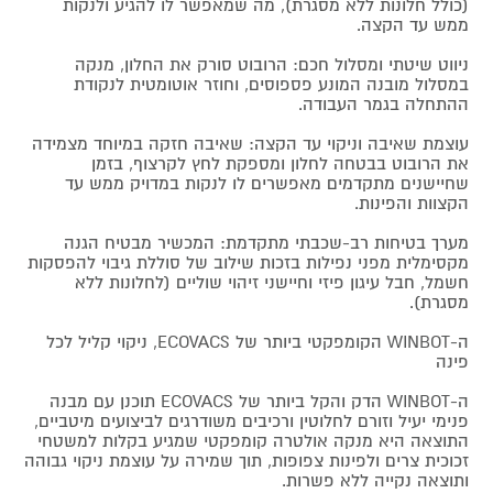
(כולל חלונות ללא מסגרת), מה שמאפשר לו להגיע ולנקות
ממש עד הקצה.
ניווט שיטתי ומסלול חכם: הרובוט סורק את החלון, מנקה
במסלול מובנה המונע פספוסים, וחוזר אוטומטית לנקודת
ההתחלה בגמר העבודה.
עוצמת שאיבה וניקוי עד הקצה: שאיבה חזקה במיוחד מצמידה
את הרובוט בבטחה לחלון ומספקת לחץ לקרצוף, בזמן
שחיישנים מתקדמים מאפשרים לו לנקות במדויק ממש עד
הקצוות והפינות.
מערך בטיחות רב-שכבתי מתקדמת: המכשיר מבטיח הגנה
מקסימלית מפני נפילות בזכות שילוב של סוללת גיבוי להפסקות
חשמל, חבל עיגון פיזי וחיישני זיהוי שוליים (לחלונות ללא
מסגרת).
ה-WINBOT הקומפקטי ביותר של ECOVACS, ניקוי קליל לכל
פינה
ה-WINBOT הדק והקל ביותר של ECOVACS תוכנן עם מבנה
פנימי יעיל וזורם לחלוטין ורכיבים משודרגים לביצועים מיטביים,
התוצאה היא מנקה אולטרה קומפקטי שמגיע בקלות למשטחי
זכוכית צרים ולפינות צפופות, תוך שמירה על עוצמת ניקוי גבוהה
ותוצאה נקייה ללא פשרות.