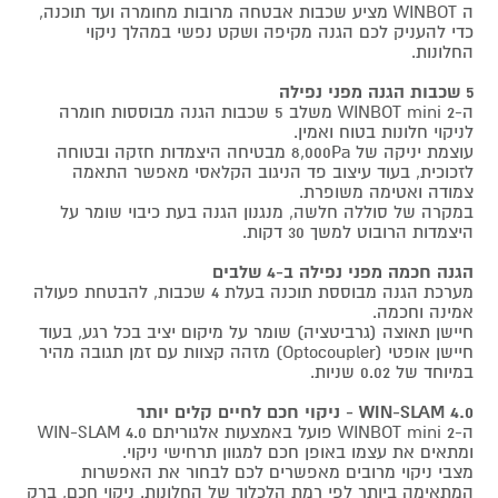
ה WINBOT מציע שכבות אבטחה מרובות מחומרה ועד תוכנה,
כדי להעניק לכם הגנה מקיפה ושקט נפשי במהלך ניקוי
החלונות.
5 שכבות הגנה מפני נפילה
ה-2 WINBOT mini משלב 5 שכבות הגנה מבוססות חומרה
לניקוי חלונות בטוח ואמין.
עוצמת יניקה של 8,000Pa מבטיחה היצמדות חזקה ובטוחה
לזכוכית, בעוד עיצוב פד הניגוב הקלאסי מאפשר התאמה
צמודה ואטימה משופרת.
במקרה של סוללה חלשה, מנגנון הגנה בעת כיבוי שומר על
היצמדות הרובוט למשך 30 דקות.
הגנה חכמה מפני נפילה ב-4 שלבים
מערכת הגנה מבוססת תוכנה בעלת 4 שכבות, להבטחת פעולה
אמינה וחכמה.
חיישן תאוצה (גרביטציה) שומר על מיקום יציב בכל רגע, בעוד
חיישן אופטי (Optocoupler) מזהה קצוות עם זמן תגובה מהיר
במיוחד של 0.02 שניות.
4.0 WIN-SLAM - ניקוי חכם לחיים קלים יותר
ה-2 WINBOT mini פועל באמצעות אלגוריתם 4.0 WIN-SLAM
ומתאים את עצמו באופן חכם למגוון תרחישי ניקוי.
מצבי ניקוי מרובים מאפשרים לכם לבחור את האפשרות
המתאימה ביותר לפי רמת הלכלוך של החלונות. ניקוי חכם, ברק