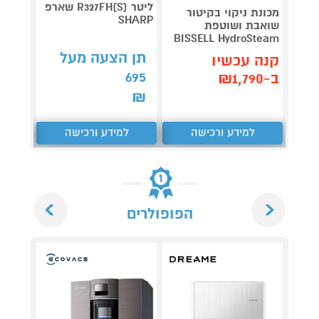
ליטר R327FH(S) שארפ
מכונת ניקוי בקיטור
SHARP
שואבת ושוטפת
200IL
BISSELL HydroSteam
בוש
תן הצעה מעל
קנה עכשיו
קנה 
695
ב-₪1,790
ב-₪5,190
₪
למידע ורכישה
למידע ורכישה
ל
Next
Previous
הפופולרים