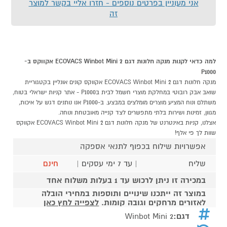
אני מעוניין בפרטים נוספים - חזרו אליי בקשר למוצר
זה
למה כדאי לקנות מנקה חלונות דגם ECOVACS Winbot Mini 2 אקווקס ב-
P1000
מנקה חלונות דגם ECOVACS Winbot Mini 2 אקווקס קונים אונליין בקטגוריית
שואב אבק רובוטי במחלקת מוצרי חשמל לבית בP1000 - אתר קניות ישראלי בטוח,
משתלם ונוח המציע מוצרים מומלצים במבצע. ב-P1000 אנו נותנים דגש על איכות,
מגוון, זמינות ושירות בלתי מתפשרים לצד קנייה מאובטחת ונוחה.
אצלנו, קניות באינטרנט של מנקה חלונות דגם ECOVACS Winbot Mini 2 אקווקס
שוות לך פי אלף!
אפשרויות שילוח בכפוף לתנאי אספקה
שליח
| עד 7 ימי עסקים |
חינם
במכירה זו ניתן לרכוש עד 1 בעלות משלוח אחד
במוצר זה ייתכנו שינויים ותוספות במחירי הובלה
לאזורים מרחקים וגובה קומות.
לצפייה לחץ כאן
דגם:
Winbot Mini 2