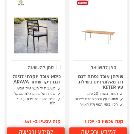
סמן להשוואה
סמן להשוואה
שולחן אוכל נפתח דגם
כיסא אוכל יוקרתי לגינה
רוז מאלומיניום בשילוב
דגם ניקו-שחור ARAVA
עץ KETER
משענות יד מעץ טיק טבעי
נפתח באורך 267 ס"מ
שלדת אלומיניום קלת משקל
משטח עץ ורגלי מתכת יציבות
כרית מושב מרופדת עובי 5
ס"מ
חסין בפני תנאי מזג האוויר
קנה עכשיו ב- 2,729
קנה עכשיו ב- 449
למידע ורכישה
למידע ורכישה