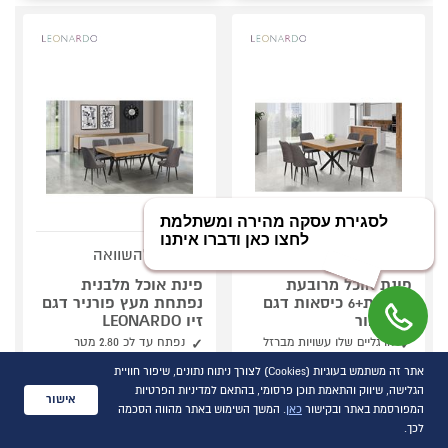
סמן להשוואה
סמן להשוואה
פינת אוכל מרובעת
פינת אוכל מלבנית
נפתחת+6 כיסאות דגם
נפתחת מעץ פורניר דגם
מידן אור
זיו LEONARDO
הרגליים שלו עשויות מברזל
נפתח עד לכ 2.80 מטר
שחור
גימור עץ אלון בהיר, ללא
אתר זה משתמש בעוגיות (Cookies) לצורך ניתוח נתונים, שיפור חוויית
הפלטה העליונה עשויה
כיסאות
מפורניר
הגלישה, שיווק והתאמת תוכן פרסומי, בהתאם למדיניות הפרטיות
הפלטה העליונה עשויה
אישור
גימור עץ אלון בהיר
מפורניר
המפורסמת באתר ובקישור
כאן
. המשך השימוש באתר מהווה הסכמה
לכך.
השוואת מוצרים
קנה עכשיו ב- 4,490
קנה עכשיו ב- 2,990