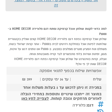
זה
למה כדאי לקנות שולחן אוכל קרמיקה נפתח דגם פלורידה HOME DECOR ב-
P1000
שולחן אוכל קרמיקה נפתח דגם פלורידה HOME DECOR קונים אונליין בקטגוריית
שולחנות לפינות אוכל במחלקת רהיטים לבית בP1000 - אתר קניות ישראלי בטוח,
משתלם ונוח המציע מוצרים מומלצים במבצע. ב-P1000 אנו נותנים דגש על איכות,
מגוון, זמינות ושירות בלתי מתפשרים לצד קנייה מאובטחת ונוחה.
אצלנו, קניות באינטרנט של שולחן אוכל קרמיקה נפתח דגם פלורידה HOME
DECOR שוות לך פי אלף!
אפשרויות שילוח בכפוף לתנאי אספקה
שליח
| עד 14 ימי עסקים |
399 ₪
במכירה זו ניתן לרכוש עד 1 בעלות משלוח אחד
במוצר זה ייתכנו שינויים ותוספות במחירי הובלה
לאזורים מרחקים וגובה קומות.
לצפייה לחץ כאן
דגם:
פלורידה