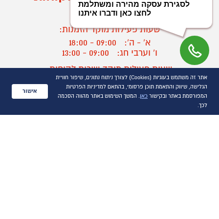
03-9545370
שעות פעילות מוקד הזמנות:
א' - ה':
09:00 - 18:00
ו' וערבי חג:
09:00 - 13:00
שעות פעילות מוקד שירות לקוחות:
אתר זה משתמש בעוגיות (Cookies) לצורך ניתוח נתונים, שיפור חוויית
א' - ד':
09:00 - 16:30
הגלישה, שיווק והתאמת תוכן פרסומי, בהתאם למדיניות הפרטיות
ה :
09:00 - 16:00
אישור
המפורסמת באתר ובקישור
כאן
. המשך השימוש באתר מהווה הסכמה
חול המועד
09:00 - 15:00
לכך.
?
יצירת קשר/ביטול הזמנה
כל הזכויות שמורות P1000© 2021
התמונות להמחשה בלבד
ט.ל.ח.