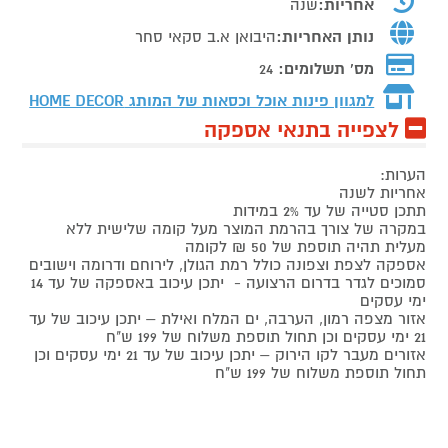
אחריות:
שנה
נותן האחריות:
היבואן א.ב סקאי סחר
מס' תשלומים:
24
למגוון פינות אוכל וכסאות של המותג
HOME DECOR
לצפייה בתנאי אספקה
הערות:
אחריות לשנה
תתכן סטייה של עד 2% במידות
במקרה של צורך בהרמת המוצר מעל קומה שלישית ללא
מעלית תהיה תוספת של 50 ₪ לקומה
אספקה לצפת וצפונה כולל רמת הגולן, לירוחם ודרומה וישובים
סמוכים לגדר בדרום הרצועה - יתכן עיכוב באספקה של עד 14
ימי עסקים
אזור מצפה רמון, הערבה, ים המלח ואילת – יתכן עיכוב של עד
21 ימי עסקים וכן תחול תוספת משלוח של 199 ש"ח
אזורים מעבר לקו הירוק – יתכן עיכוב של עד 21 ימי עסקים וכן
תחול תוספת משלוח של 199 ש"ח