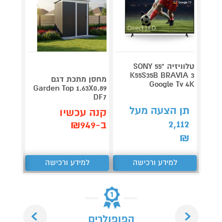
טלוויזיה "55 SONY
V 140
K55S35B BRAVIA 3
מחסן מתכת דגם
Google Tv 4K
תדירא
Garden Top 1.63X0.89
DF7
תן הצעה מעל
תן 
קנה עכשיו
,062
2,112
ב-₪949
₪
₪
למידע ורכישה
למידע ורכישה
ל
Next
Previous
הפופולרים