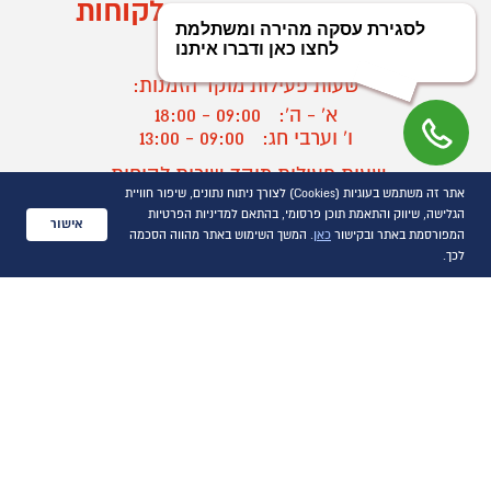
מוקד הזמנות ושירות לקוחות
03-9545370
שעות פעילות מוקד הזמנות:
א' - ה':
09:00 - 18:00
ו' וערבי חג:
09:00 - 13:00
שעות פעילות מוקד שירות לקוחות:
אתר זה משתמש בעוגיות (Cookies) לצורך ניתוח נתונים, שיפור חוויית
א' - ד':
09:00 - 16:30
הגלישה, שיווק והתאמת תוכן פרסומי, בהתאם למדיניות הפרטיות
ה :
09:00 - 16:00
אישור
המפורסמת באתר ובקישור
כאן
. המשך השימוש באתר מהווה הסכמה
חול המועד
09:00 - 15:00
לכך.
?
יצירת קשר/ביטול הזמנה
כל הזכויות שמורות P1000© 2021
התמונות להמחשה בלבד