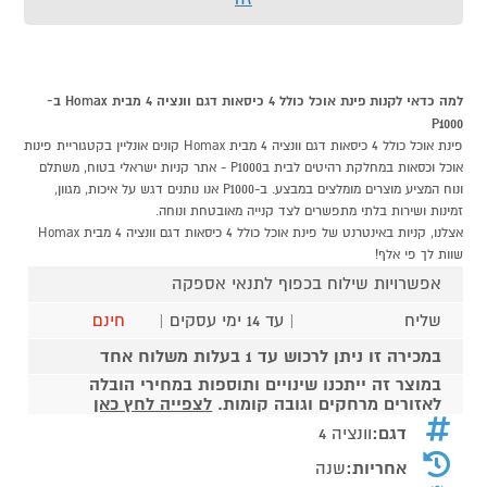
למה כדאי לקנות פינת אוכל כולל 4 כיסאות דגם וונציה 4 מבית Homax ב-
P1000
פינת אוכל כולל 4 כיסאות דגם וונציה 4 מבית Homax קונים אונליין בקטגוריית פינות
אוכל וכסאות במחלקת רהיטים לבית בP1000 - אתר קניות ישראלי בטוח, משתלם
ונוח המציע מוצרים מומלצים במבצע. ב-P1000 אנו נותנים דגש על איכות, מגוון,
זמינות ושירות בלתי מתפשרים לצד קנייה מאובטחת ונוחה.
אצלנו, קניות באינטרנט של פינת אוכל כולל 4 כיסאות דגם וונציה 4 מבית Homax
שוות לך פי אלף!
אפשרויות שילוח בכפוף לתנאי אספקה
שליח
| עד 14 ימי עסקים |
חינם
במכירה זו ניתן לרכוש עד 1 בעלות משלוח אחד
במוצר זה ייתכנו שינויים ותוספות במחירי הובלה
לאזורים מרחקים וגובה קומות.
לצפייה לחץ כאן
דגם:
וונציה 4
אחריות:
שנה