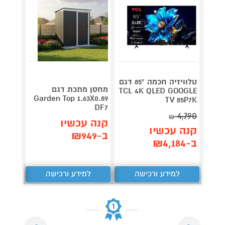
טלוויזיה חכמה "85 דגם
V 140
מחסן מתכת דגם
TCL 4K QLED GOOGLE
תדירא
Garden Top 1.63X0.89
TV 85P7K
DF7
4,790
₪
תן 
קנה עכשיו
קנה עכשיו
,062
ב-₪949
ב-₪4,184
₪
למידע ורכישה
למידע ורכישה
ל
Next
Previous