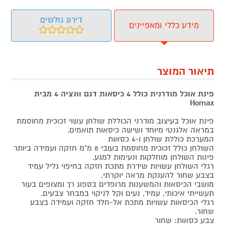
דירוג גולשים
מידע כללי ומאפיינים
תיאור המוצר
פינת אוכל מודרנית כולל 4 כיסאות דגם וונציה 4 מבית
Homax
פינת אוכל בעיצוב מודרני הכוללת שולחן עשוי זכוכית מחוסמת
במראה אלגנטי מיוחד ושישה כיסאות תואמים.
המערכת כוללת שולחן ו-4 כסאות
השולחן כולל זכוכית מחוסמת בעובי 8 מ"מ חזקה ועמידה ביותר
פינות השולחן מוחלקות ונעימות למגע.
רגלי השולחן עשויות שידרת מתכת חזקה בחיפוי גליל עמיד
בצבע שחור להענקת מראה יוקרתי.
מושבי הכיסאות והמשענות מרופדים בספוג רך ומצופים בעור
תעשייתי איכותי, עמיד, נעים וקל לניקוי במבחר צבעים.
רגלי הכיסאות עשויות מתכת אל-חלד חזקה ועמידה בצבע
שחור.
צבע כסאות: שחור