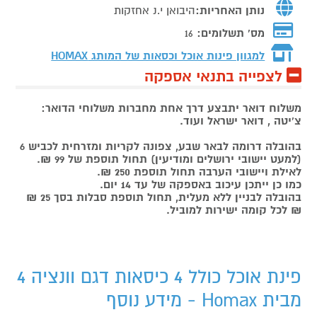
נותן האחריות:
היבואן י.נ אחזקות
מס' תשלומים:
16
למגוון פינות אוכל וכסאות של המותג
HOMAX
לצפייה בתנאי אספקה
משלוח דואר יתבצע דרך אחת מחברות משלוחי הדואר:
צ'יטה , דואר ישראל ועוד.
בהובלה דרומה לבאר שבע, צפונה לקריות ומזרחית לכביש 6
(למעט יישובי ירושלים ומודיעין) תחול תוספת של 99 ₪.
לאילת ויישובי הערבה תחול תוספת 250 ₪.
כמו כן ייתכן עיכוב באספקה של עד 14 יום.
בהובלה לבניין ללא מעלית, תחול תוספת סבלות בסך 25 ₪
₪ לכל קומה ישירות למוביל.
פינת אוכל כולל 4 כיסאות דגם וונציה 4
מבית Homax - מידע נוסף