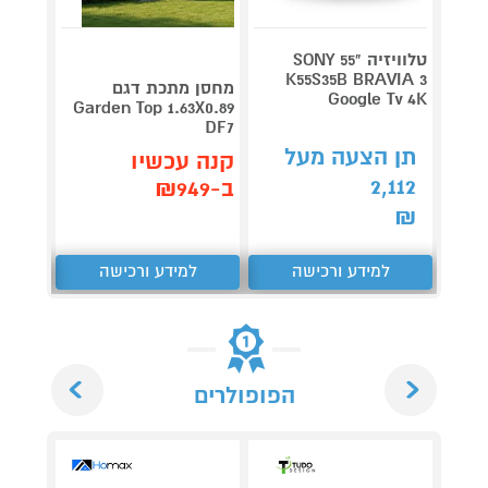
טלוויזיה "55 SONY
V 140
K55S35B BRAVIA 3
מחסן מתכת דגם
Google Tv 4K
תדירא
Garden Top 1.63X0.89
DF7
תן הצעה מעל
תן 
קנה עכשיו
,062
2,112
ב-₪949
₪
₪
למידע ורכישה
למידע ורכישה
ל
Next
Previous
הפופולרים