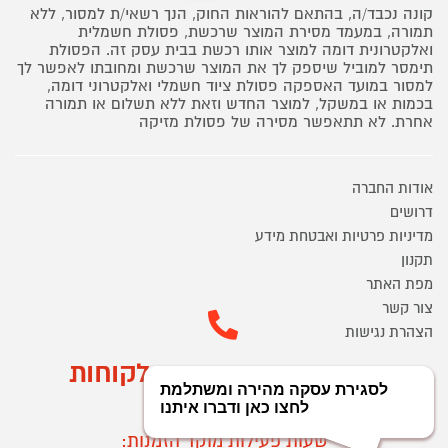
קונה נכבד/ה, בהתאם להוראות החוק, הנך רשאי/ת למסור, ללא
תמורה, במעמד מסירת המוצר שרכשת, פסולת חשמלית
ואלקטרונית דומה למוצר אותו רכשת בבית עסק זה. הפסולת
תימסר למוביל שיספק לך את המוצר שרכשת ומחובתו לאפשר לך
למסור במועד האספקה פסולת ציוד חשמלי ואלקטרוני דומה,
בכמות או במשקל, למוצר החדש וזאת ללא תשלום או תמורה
אחרת. לא תתאפשר מסירה של פסולת מזיקה
אודות החברה
דרושים
מדיניות פרטיות ואבטחת מידע
תקנון
מפת האתר
צור קשר
הצהרת נגישות
מוקד הזמנות ושירות לקוחות
03-9545370
שעות פעילות מוקד הזמנות: