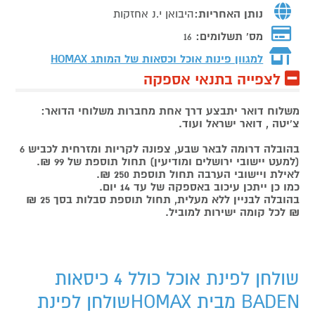
נותן האחריות:
היבואן י.נ אחזקות
מס' תשלומים:
16
למגוון פינות אוכל וכסאות של המותג
HOMAX
לצפייה בתנאי אספקה
משלוח דואר יתבצע דרך אחת מחברות משלוחי הדואר:
צ'יטה , דואר ישראל ועוד.
בהובלה דרומה לבאר שבע, צפונה לקריות ומזרחית לכביש 6
(למעט יישובי ירושלים ומודיעין) תחול תוספת של 99 ₪.
לאילת ויישובי הערבה תחול תוספת 250 ₪.
כמו כן ייתכן עיכוב באספקה של עד 14 יום.
בהובלה לבניין ללא מעלית, תחול תוספת סבלות בסך 25 ₪
₪ לכל קומה ישירות למוביל.
שולחן לפינת אוכל כולל 4 כיסאות
BADEN מבית HOMAXשולחן לפינת