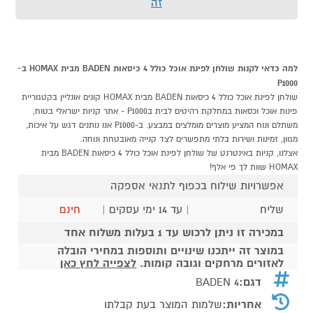
זה
למה כדאי לקנות שולחן לפינת אוכל כולל 4 כיסאות BADEN מבית HOMAX ב-
P1000
שולחן לפינת אוכל כולל 4 כיסאות BADEN מבית HOMAX קונים אונליין בקטגוריית
פינות אוכל וכסאות במחלקת רהיטים לבית בP1000 - אתר קניות ישראלי בטוח,
משתלם ונוח המציע מוצרים מומלצים במבצע. ב-P1000 אנו נותנים דגש על איכות,
מגוון, זמינות ושירות בלתי מתפשרים לצד קנייה מאובטחת ונוחה.
אצלנו, קניות באינטרנט של שולחן לפינת אוכל כולל 4 כיסאות BADEN מבית
HOMAX שוות לך פי אלף!
אפשרויות שילוח בכפוף לתנאי אספקה
שליח
| עד 14 ימי עסקים |
חינם
במכירה זו ניתן לרכוש עד 1 בעלות משלוח אחד
במוצר זה ייתכנו שינויים ותוספות במחירי הובלה
לאזורים מרחקים וגובה קומות.
לצפייה לחץ כאן
דגם:
BADEN 4
אחריות:
שלמות המוצר בעת קבלתו