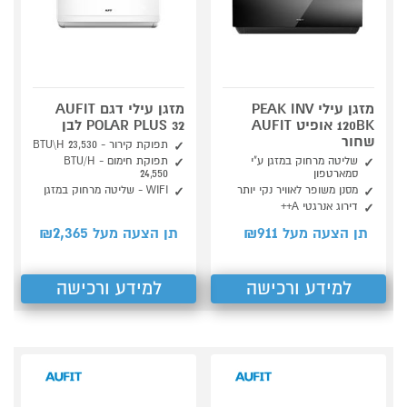
מזגן עילי PEAK INV
מזגן עילי דגם AUFIT
120BK אופיט AUFIT
POLAR PLUS 32 לבן
שחור
תפוקת קירור - 23,530 BTU\H
שליטה מרחוק במזגן ע"י
תפוקת חימום - BTU/H
סמארטפון
24,550
מסנן משופר לאוויר נקי יותר
WIFI - שליטה מרחוק במזגן
דירוג אנרגטי A++
2,365
911
תן הצעה מעל ₪
תן הצעה מעל ₪
למידע ורכישה
למידע ורכישה