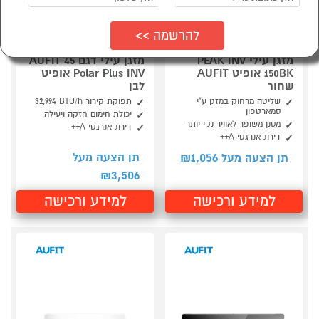
מזגן עילי PEAK INV
מזגן עילי דגם 45 AUFIT
150BK אופיט AUFIT
Polar Plus INV אופיט
שחור
לבן
שליטה מרחוק במזגן ע"י
תפוקת קירור 32,994‎ BTU/h
סמארטפון
יכולת חימום חזקה ויעילה
מסנן משופר לאוויר נקי יותר
דירוג אנרגטי A++
דירוג אנרגטי A++
1,056
תן הצעה מעל
תן הצעה מעל ₪
3,506
₪
למידע ורכישה
למידע ורכישה