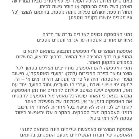
באם קיים מרחק הליכה העולה על 50 מטרים מבית מגוריו של
הצרכן בשל חניה מרוחקת או חוסר גישה לביתו,
תחול תוספת תשלום כעלות קומה נוספת, בהתאם למוצר (כל
50 מטרים יחשבו כקומה נוספת).
זמני האספקה נכונים לאזורים גדרה עד חדרה
איזורים אחרים אספקה עד 14 ימי עסקים נוספים
אספקת המוצרים ע"י הספקים תתבצע בהתאם לתנאים
המופיעים בדף המכירה של המוצר, בכפוף לביצוע התשלום
כמפורט בתקנון האתר.
זמני האספקה להם הספקים מתחייבים מצוינים בסמוך לכל
מוצר ומוצר בזירת המכירות (להלן: "מועדי האספקה"). חישוב
מועדי האספקה יהיה על פי ימי עסקים, דהיינו ימים א' – ה',
למעט ימי שישי ושבת , ערבי חג מועדים, וחול המועד. יחד עם
זאת, הספקים יעשו כמיטב יכולתם להקדים את זמן האספקה.
מובהר בזאת כי האתר עושה כל מאמץ מול הספקים להבטיח
את האספקה בזמן אך אין ביכולתה של מפעילת האתר
להתחייב לכך והיא לא תישא בכל אחריות לאיחור או עיכוב
בזמני האספקה מצד הספקים. במקרים אלו יתאפשר ביטול
עסקה ללא דמי ביטול.
אספקת המוצרים באמצעות שליחים הינה בהתאם לתנאי
האספקה של חברת המשלוחים מטעם הספקים, בהתאם