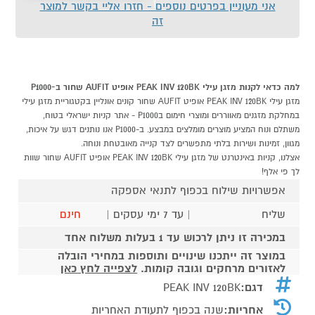
אני מעוניין בפרטים נוספים - חזרו אליי בקשר למוצר
זה
למה כדאי לקנות מזגן עילי PEAK INV 120BK אופיט AUFIT שחור ב-P1000
מזגן עילי PEAK INV 120BK אופיט AUFIT שחור קונים אונליין בקטגוריית מזגן עילי
במחלקת מזגנים מאווררים ומוצרי חימום בP1000 - אתר קניות ישראלי בטוח,
משתלם ונוח המציע מוצרים מומלצים במבצע. ב-P1000 אנו נותנים דגש על איכות,
מגוון, זמינות ושירות בלתי מתפשרים לצד קנייה מאובטחת ונוחה.
אצלנו, קניות באינטרנט של מזגן עילי PEAK INV 120BK אופיט AUFIT שחור שוות
לך פי אלף!
אפשרויות שילוח בכפוף לתנאי אספקה
שליח
| עד 7 ימי עסקים |
חינם
במכירה זו ניתן לרכוש עד 1 בעלות משלוח אחד
במוצר זה ייתכנו שינויים ותוספות במחירי הובלה
לאזורים מרחקים וגובה קומות.
לצפייה לחץ כאן
דגם:
PEAK INV 120BK
אחריות:
שנה בכפוף לתעודת האחריות