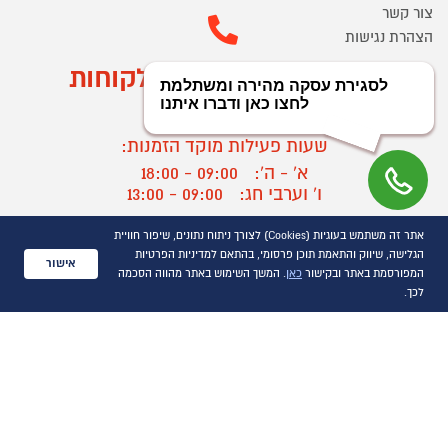
צור קשר
הצהרת נגישות
מוקד הזמנות ושירות לקוחות
03-9545370
שעות פעילות מוקד הזמנות:
א' - ה':
09:00 - 18:00
ו' וערבי חג:
09:00 - 13:00
שעות פעילות מוקד שירות לקוחות:
אתר זה משתמש בעוגיות (Cookies) לצורך ניתוח נתונים, שיפור חוויית
א' - ד':
09:00 - 16:30
הגלישה, שיווק והתאמת תוכן פרסומי, בהתאם למדיניות הפרטיות
אישור
ה :
09:00 - 16:00
המפורסמת באתר ובקישור
כאן
. המשך השימוש באתר מהווה הסכמה
חול המועד
09:00 - 15:00
לכך.
?
יצירת קשר/ביטול הזמנה