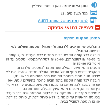
נותן האחריות:
היבואן הרשמי מיניליין
מס' תשלומים:
12
למגוון מזגנים של המותג
AUFIT
לצפייה בתנאי אספקה
מחירון התקנות ספקים
הובלה/פינוי חריגים (לרבות ע"י מנוף) תוספת תשלום לפי
דרישת המוביל
.
הובלה לכל קומה נוספת בבית מגורים ללא מעלית. מעל קומה
ב' 40-50 ₪ למוצר לבן, 60-80 ₪ למקרר/מקפיא, מסכים עד 65
אינץ' בין 50-80 ₪
מסכים מ-75 אינץ' ומעלה 80-100 ₪ (במסכים אלו ברוב
המקרים יידרש מנוף ותחול הוראת הובלה חריגה שלעיל. אם לא
יידרש מנוף תחול תוספת הקומות כבר מהקומה הראשונה)
הובלה לכל קומה נוספת בתוך הבית כרוכה בתשלום נוסף: 40-
50 ₪ למוצר לבן, 60-80 ₪ למקרר/מקפיא, מסכים עד 65 אינץ'
בין 50-80 ₪, מסכים מ-75 אינץ' ומעלה 80-100 ₪.
אספקת מקררים - אספקה לבית לקוח המתאפשרת דרך מעבר
בכניסה הראשית עד קומה ב' ללא פירוק דלתות, פירוק כל דלת
60 ₪ תוספת למוביל בבית.