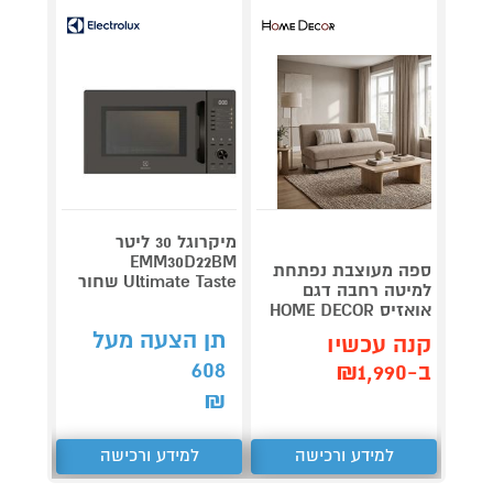
מיקרוגל 30 ליטר
EMM30D22BM
ספה מעוצבת נפתחת
תנור ח
Ultimate Taste שחור
למיטה רחבה דגם
אואזיס HOME DECOR
ILTON
תן הצעה מעל
קנה עכשיו
קנה 
608
ב-₪1,990
ב-₪329
₪
למידע ורכישה
למידע ורכישה
ל