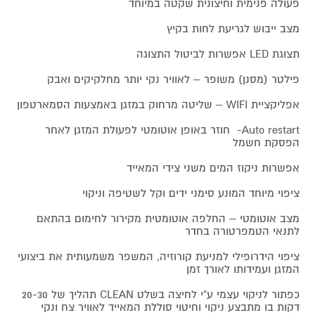
פעולה פנימית וחיצונית שקטה במיוחד
מצב ייבוש לגריעת לחות בקיץ
תצוגת LED אפשרות לביטול התצוגה
פילטר (מסנן) משופר – לאוויר נקי יותר מחלקיקים ואבק
אפליקציית WIFI – שליטה מרחוק במזגן באמצעות הסמארטפון
Auto restart- חוזר באופן אוטומטי לפעולת המזגן לאחר
הפסקת חשמל
אפשרות ניקוז המים משני צידי המאייד
ציפוי מיוחד המונע סימני ידים וקל לשטיפה וניקוי
מצב אוטומטי – החלפה אוטומטית מקירור לחימום בהתאם
לתנאי הטמפרטורה בחדר
ציפוי הידרופילי למניעת קורוזיה, המשפר משמעותית את ביצועי
המזגן ועמידותו לאורך זמן
כפתור לניקוי עצמי ע"י לחיצה בשלט CLEAN תהליך של 20-30
דקות בו מתבצע ניקוי וחיטוי סוללת המאייד לאוויר צח ונקי