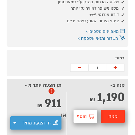
שליטה מרחוק במזגן ע"י סמארטפון
מסנן משופר לאוויר נקי יותר
דירוג אנרגטי A++
ציפוי מיוחד המונע סימני ידיים
מאפיינים נוספים
משלוח ותנאי אספקה
כמות
-
+
קנה ב-
תן הצעה יותר מ -
1,190
?
911
₪
₪
או
קניה
הוסף
תן הצעת מחיר
מהירה
לסל