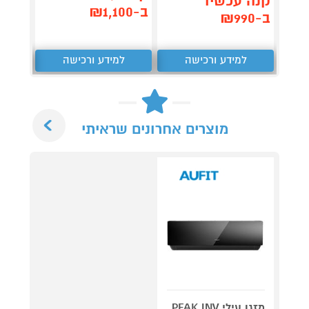
קנה עכשיו
,492
ב-₪1,100
ב-₪990
₪
למידע ורכישה
למידע ורכישה
ל
Next
מוצרים אחרונים שראיתי
מזגן עילי PEAK INV