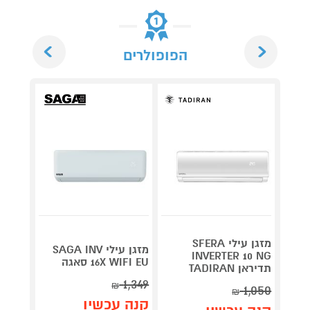
Next
Previous
הפופולרים
מזגן עילי SFERA
O INV
מזגן עילי SAGA INV
INVERTER 10 NG
140NG תדירא
16X WIFI EU סאגה
תדיראן TADIRAN
1,349
₪
1,050
₪
תן 
קנה עכשיו