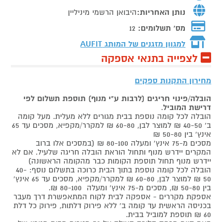
נותן האחריות:
היבואן הרשמי מיניליין
מס' תשלומים:
12
למגוון מזגנים של המותג
AUFIT
לצפייה בתנאי אספקה
מחירון התקנות ספקים
הובלה/פינוי חריגים (לרבות ע"י מנוף) תוספת תשלום לפי
דרישת המוביל
.
הובלה לכל קומה נוספת בבית מגורים ללא מעלית. מעל קומה
ב' 40-50 ₪ למוצר לבן, 60-80 ₪ למקרר/מקפיא, מסכים עד 65
אינץ' בין 50-80 ₪
מסכים מ-75 אינץ' ומעלה 80-100 ₪ (במסכים אלו ברוב
המקרים יידרש מנוף ותחול הוראת הובלה חריגה שלעיל. אם לא
יידרש מנוף תחול תוספת הקומות כבר מהקומה הראשונה)
הובלה לכל קומה נוספת בתוך הבית כרוכה בתשלום נוסף: 40-
50 ₪ למוצר לבן, 60-80 ₪ למקרר/מקפיא, מסכים עד 65 אינץ'
בין 50-80 ₪, מסכים מ-75 אינץ' ומעלה 80-100 ₪.
אספקת מקררים - אספקה לבית לקוח המתאפשרת דרך מעבר
בכניסה הראשית עד קומה ב' ללא פירוק דלתות, פירוק כל דלת
60 ₪ תוספת למוביל בבית.