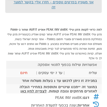
אני מעוניין בפרטים נוספים - חזרו אליי בקשר למוצר
זה
למה כדאי לקנות מזגן עילי PEAK INV 150BK אופיט AUFIT שחור ב-P1000
מזגן עילי PEAK INV 150BK אופיט AUFIT שחור קונים אונליין בקטגוריית מזגן עילי
במחלקת מזגנים מאווררים ומוצרי חימום בP1000 - אתר קניות ישראלי בטוח,
משתלם ונוח המציע מוצרים מומלצים במבצע. ב-P1000 אנו נותנים דגש על איכות,
מגוון, זמינות ושירות בלתי מתפשרים לצד קנייה מאובטחת ונוחה.
אצלנו, קניות באינטרנט של מזגן עילי PEAK INV 150BK אופיט AUFIT שחור שוות
לך פי אלף!
אפשרויות שילוח בכפוף לתנאי אספקה
שליח
| עד 7 ימי עסקים |
חינם
במכירה זו ניתן לרכוש עד 1 בעלות משלוח אחד
במוצר זה ייתכנו שינויים ותוספות במחירי הובלה
לאזורים מרחקים וגובה קומות.
לצפייה לחץ כאן
דגם:
PEAK INV 150BK
אחריות:
שנה בכפוף לתעודת האחריות