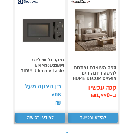
מיקרוגל 30 ליטר
EMM30D22BM
ספה מעוצבת נפתחת
תנור ח
Ultimate Taste שחור
למיטה רחבה דגם
אואזיס HOME DECOR
ILTON
תן הצעה מעל
קנה עכשיו
קנה 
608
ב-₪1,990
ב-₪329
₪
למידע ורכישה
למידע ורכישה
ל