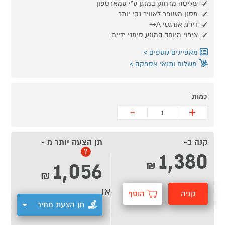
שליטה מרחוק במזגן ע"י סמארטפון
מסנן משופר לאוויר נקי יותר
דירוג אנרגטי A++
ציפוי מיוחד המונע סימני ידיים
מאפיינים נוספים
משלוח ותנאי אספקה
כמות
-
+
קנה ב-
תן הצעה יותר מ -
1,380
?
1,056
₪
₪
או
קניה
הוסף
תן הצעת מחיר
מהירה
לסל