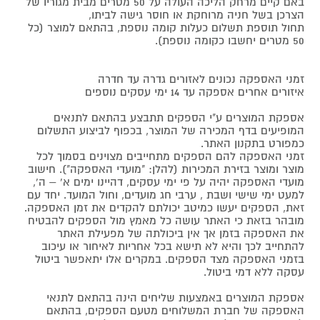
באם קיים מרחק הליכה העולה על 50 מטרים מבית מגוריו של
הצרכן בשל חניה מרוחקת או חוסר גישה לביתו,
תחול תוספת תשלום כעלות קומה נוספת, בהתאם למוצר (כל
50 מטרים יחשבו כקומה נוספת).
זמני האספקה נכונים לאזורים גדרה עד חדרה
איזורים אחרים אספקה עד 14 ימי עסקים נוספים
אספקת המוצרים ע"י הספקים תתבצע בהתאם לתנאים
המופיעים בדף המכירה של המוצר, בכפוף לביצוע התשלום
כמפורט בתקנון האתר.
זמני האספקה להם הספקים מתחייבים מצוינים בסמוך לכל
מוצר ומוצר בזירת המכירות (להלן: "מועדי האספקה"). חישוב
מועדי האספקה יהיה על פי ימי עסקים, דהיינו ימים א' – ה',
למעט ימי שישי ושבת , ערבי חג מועדים, וחול המועד. יחד עם
זאת, הספקים יעשו כמיטב יכולתם להקדים את זמן האספקה.
מובהר בזאת כי האתר עושה כל מאמץ מול הספקים להבטיח
את האספקה בזמן אך אין ביכולתה של מפעילת האתר
להתחייב לכך והיא לא תישא בכל אחריות לאיחור או עיכוב
בזמני האספקה מצד הספקים. במקרים אלו יתאפשר ביטול
עסקה ללא דמי ביטול.
אספקת המוצרים באמצעות שליחים הינה בהתאם לתנאי
האספקה של חברת המשלוחים מטעם הספקים, בהתאם