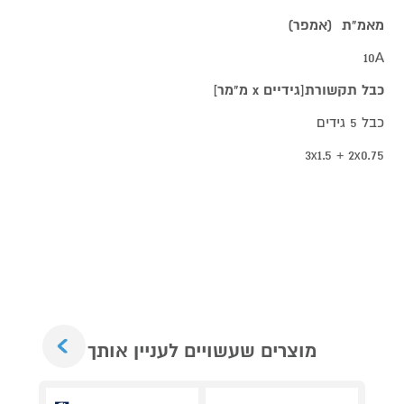
מאמ"ת (אמפר)
10A
כבל תקשורת[גידיים x מ"מר]
כבל 5 גידים
3x1.5 + 2x0.75
Next
מוצרים שעשויים לעניין אותך