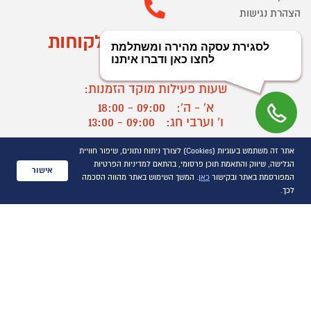
הצהרת נגישות
מוקד הזמנות ושירות לקוחות
03-9545370
שעות פעילות מוקד הזמנות:
א' - ה':
09:00 - 18:00
ו' וערבי חג:
09:00 - 13:00
שעות פעילות מוקד שירות לקוחות:
אתר זה משתמש בעוגיות (Cookies) לצורך ניתוח נתונים, שיפור חוויית
א' - ד':
09:00 - 16:30
הגלישה, שיווק והתאמת תוכן פרסומי, בהתאם למדיניות הפרטיות
אישור
ה :
09:00 - 16:00
המפורסמת באתר ובקישור
כאן
. המשך השימוש באתר מהווה הסכמה
חול המועד
09:00 - 15:00
לכך.
?
יצירת קשר/ביטול הזמנה