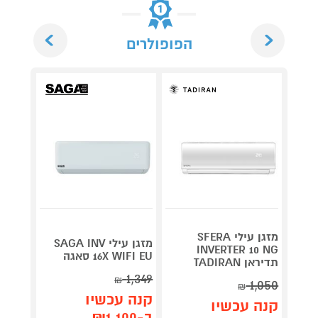
Next
Previous
הפופולרים
מזגן עילי SFERA
O INV
מזגן עילי SAGA INV
INVERTER 10 NG
140NG תדירא
16X WIFI EU סאגה
תדיראן TADIRAN
1,349
₪
1,050
₪
תן 
קנה עכשיו
קנה עכשיו
,492
ב-₪1,100