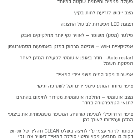
פעולה פנימית וחיצונית שקטה במיוחד
מצב ייבוש לגריעת לחות בקיץ
תצוגת LED אפשרות לביטול התצוגה
פילטר (מסנן) משופר – לאוויר נקי יותר מחלקיקים ואבק
אפליקציית WIFI – שליטה מרחוק במזגן באמצעות הסמארטפון
Auto restart- חוזר באופן אוטומטי לפעולת המזגן לאחר
הפסקת חשמל
אפשרות ניקוז המים משני צידי המאייד
ציפוי מיוחד המונע סימני ידים וקל לשטיפה וניקוי
מצב אוטומטי – החלפה אוטומטית מקירור לחימום בהתאם
לתנאי הטמפרטורה בחדר
ציפוי הידרופילי למניעת קורוזיה, המשפר משמעותית את ביצועי
המזגן ועמידותו לאורך זמן
כפתור לניקוי עצמי ע"י לחיצה בשלט CLEAN תהליך של 20-30
דקות בו מתבצע ניקוי וחיטוי סוללת המאייד לאוויר צח ונקי