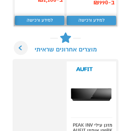
ב-₪990
₪
למידע ורכישה
למידע ורכישה
ל
Next
מוצרים אחרונים שראיתי
מזגן עילי PEAK INV
150BK אופיט AUFIT