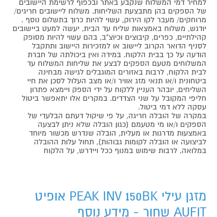
למחיר דמי המשלוח שנקבע באתר ובכפוף לרשימת היישובים
של הספקים בהן מתבצעת השליחות. משלוח ליישובים חריגים/
מרוחקים/ מעבר לקו הירוק, עשוי להיות כרוך בתשלום נוסף .
יודגש, משלוח באמצאות שליח עד הבית, יעשה למעט ביישובים
קהילתיים, כפרים, קיבוצים וכיוצ"ב, בהם עשוי להיות מסופק
לסניף הדואר הקרוב ליישוב או למזכירות היישוב ותתקבל
הודעה על כך בבית הלקוח. במידה ואין ביכולתה של חברת
המשלוחים מטעם הספקים לבצע את שליחות המשלוח עד
לבית הלקוח, לרבות באזורים המוגבלים לגישה מבחינה
ביטחונית ו/או תנאי מזג אוויר ו/או מצב העלול לסכן את חיי
השליחים, יובהר העניין ללקוח על ידי הספק ויימצא פתרון
חליפי המקובל על שני הצדדים. במקרים אלו יתאפשר ביטול
עסקה ללא דמי ביטול.
במקרה של הובלה חריגה, על פי שיקול דעתם הבלעדי של
הספקים ו/או מי מטעמם (כגון הובלה שלא ניתן לבצעה
באמצעות מדרגות או מעלית, הובלה שנדרש מכשור מיוחד
לביצועה או הובלה לקומות גבוהות), תחול עלות ההובלה
במלואה, לרבות שימוש במנוף ככל ויידרש, על הלקוח
מזגן עילי PEAK INV 150BK אופיט
AUFIT שחור - מידע נוסף