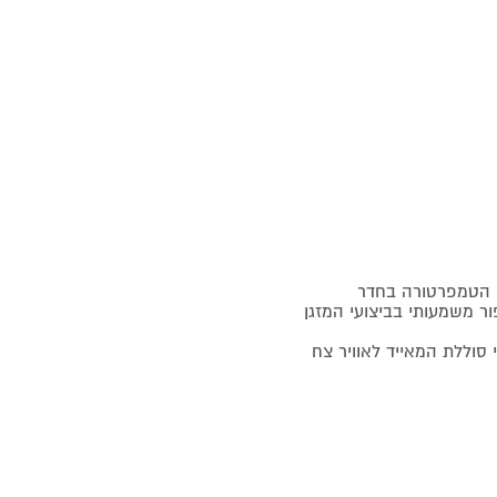
י הטמפרטורה בחדר
פור משמעותי בביצועי המזגן
2 דקות של ניקוי וחיטוי סוללת המאייד לאוויר צח