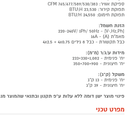
ספיקת אוויר: 765/677/589/530/383 CFM
תפוקת קירור: 23,530 BTU\H
תפוקת חימום: BTU/H 24,550
הזנת חשמל:
[V~,Hz,Ph] - 220-240V/ 1Ph/ 50Hz
מאמ"ת (A) - 16A
כבל תקשורת - כבל 8 גידים 4x2.5 + 4x0.75
מידות ע/ג/ר (מ"מ):
יח' פנימית - 1,082×330×233
יח' חיצונית - 900×700×350
משקל (ק"ג):
יח' פנימית - 13 ק"ג
יח' חיצונית - 39 ק"ג
פינוי מוצר ישן דומה ללא עלות ע"פ תקנון ובתנאי שהמוצר מ
מפרט טכני