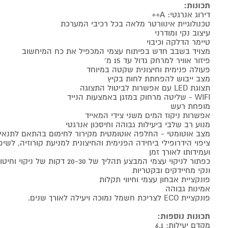
תכונות:
דירוג אנרגטי: A++
טכנולוגיית אינוורטר מלאה בכל רכיבי המערכת
עיצוב נקי ומודרני
טיימר הדלקה וכיבוי
מצויד בשבב חדש בפיתוח עצמי המכפיל את כח המיחשוב
פיזור אוויר למרחק גדול עד 15 מ'
פעולה פנימית וחיצונית שקטה במיוחד
מצב ייבוש להפחתת לחות בקיץ
תצוגת LED עם אפשרות לביטול התצוגה
WIFI - שליטה מרחוק במזגן באמצעות הנייד
מופחת רעש
אפשרות ניקוז המים משני צידי המאייד
מנוע רב שלבי ביעילות גבוהה וחיסכון אנרגטי
מצב אוטומטי - החלפה אוטומטית מקירור לחימום בהתאם לתנא
ציפוי הידרופילי ביחידה הפנימית והחיצונית למניעת קורוזיה, לשי
ועמידותו לאורך זמן
כפתור לניקוי עצמי המבצע תהליך של 0-30
ונקי מחיידקים ובקטריות
פונקציית אבחון עצמי וחיווי תקלות
אמינות גבוהה
פונקציית ECO לצריכת חשמל נמוכה ויעילה לאורך שנים.
תכונות נוספות:
מקדם יעילות: 6.1