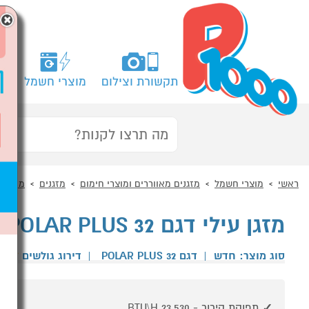
×
תקשורת וצילום
מוצרי חשמל
מח
ראשי
מוצרי חשמל
מזגנים מאווררים ומוצרי חימום
מזגנים
מזגן עי
מזגן עילי דגם AUFIT POLAR PLUS 32 לבן
סוג מוצר: חדש
|
דגם POLAR PLUS 32
|
דירוג גולשים
תפוקת קירור - 23,530 BTU\H