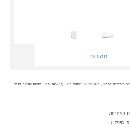
תמונות
מזגן עילי דגם AUFIT POLAR PLUS 32 לבן קונים אונליין בקטגוריית מזגן עילי במחלקת מזגנים מאווררים ומוצרי חימום בP1000 - אתר קניות ישראלי בטוח, משתלם ונוח המציע מוצרים מומלצים במבצע. ב-P1000 אנו נותנים דגש על איכות, מגוון, זמינות ושירות בלתי
ת האחריות
 מיניליין