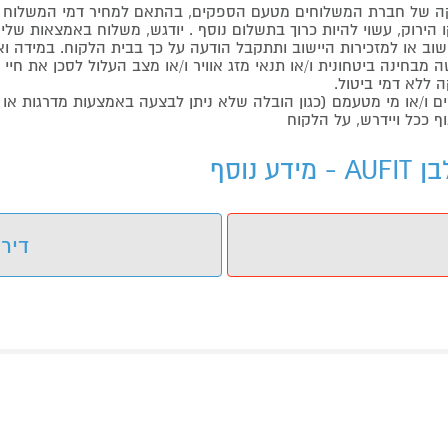
 של חברת המשלוחים מטעם הספקים, בהתאם למחיר דמי המשלוח ש
הירוק, עשוי להיות כרוך בתשלום נוסף . יודגש, משלוח באמצאות שליח
ליישוב או למזכירות היישוב ותתקבל הודעה על כך בבית הלקוח. במיד
בחינה ביטחונית ו/או תנאי מזג אוויר ו/או מצב העלול לסכן את חיי ה
 ללא דמי ביטול.
ו/או מי מטעמם (כגון הובלה שלא ניתן לבצעה באמצעות מדרגות או 
ף ככל ויידרש, על הלקוח
דירו