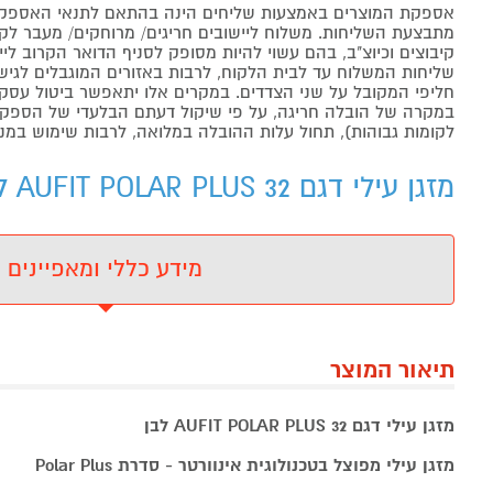
אספקת המוצרים באמצעות שליחים הינה בהתאם לתנאי האספקה
מתבצעת השליחות. משלוח ליישובים חריגים/ מרוחקים/ מעבר לקו 
קיבוצים וכיוצ"ב, בהם עשוי להיות מסופק לסניף הדואר הקרוב 
שליחות המשלוח עד לבית הלקוח, לרבות באזורים המוגבלים לגישה מ
חליפי המקובל על שני הצדדים. במקרים אלו יתאפשר ביטול עסקה
במקרה של הובלה חריגה, על פי שיקול דעתם הבלעדי של הספקים 
לקומות גבוהות), תחול עלות ההובלה במלואה, לרבות שימוש במנו
מזגן עילי דגם AUFIT POLAR PLUS 32 לבן AUFIT - מידע נוסף
מידע כללי ומאפיינים
תיאור המוצר
מזגן עילי דגם AUFIT POLAR PLUS 32 לבן
מזגן עילי מפוצל בטכנולוגית אינוורטר - סדרת Polar Plus