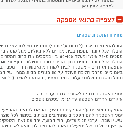
במוצר זה ייתכנו שינויים ותוספות במחירי הובלה לאזורים
לצפייה לחץ כאן
לצפייה בתנאי אספקה
מחירון התקנות ספקים
הובלה/פינוי חריגים (לרבות ע"י מנוף) תוספת תשלום לפי דרי
הובלה לכל קומה נוספת בבית מגורים ללא מעלית. מעל קומה ב' 40-50 ₪ למוצר לבן, 60-80 ₪ למקרר/מקפיא, מסכים עד 65 אינץ' בין 50-80 ₪
מסכים מ-75 אינץ' ומעלה 80-100 ₪ (במסכים אלו ברוב המקרים יידרש מנוף ותחול הוראת הובלה חריגה שלעיל. אם לא יידרש מנוף תחול תוספת הקומות כבר מהקומה הראשונה)
הובלה לכל קומה נוספת בתוך הבית כרוכה בתשלום נוסף: 40-50 ₪ למוצר לבן, 60-80 ₪ למקרר/מקפיא, מסכים עד 65 אינץ' בין 50-80 ₪, מסכים מ-75 אינץ' ומעלה 80-100 ₪.
אספקת מקררים - אספקה לבית לקוח המתאפשרת דרך מעבר בכניסה הראשית עד
באם קיים מרחק הליכה העולה על 50 מטרים מבית מגוריו של הצרכן בשל חניה מרוחקת או חוסר גישה לביתו,
תחול תוספת תשלום כעלות קומה נוספת, בהתאם למוצר (כל 50 מטרים יחשבו כקומה נוספת).
זמני האספקה נכונים לאזורים גדרה עד חדרה
איזורים אחרים אספקה עד 14 ימי עסקים נוספים
אספקת המוצרים ע"י הספקים תתבצע בהתאם לתנאים המופיעים ב
זמני האספקה להם הספקים מתחייבים מצוינים בסמוך לכל מוצר ומו
שישי ושבת , ערבי חג מועדים, וחול המועד. יחד עם זאת, הספ
אך אין ביכולתה של מפעילת האתר להתחייב לכך והיא לא תישא ב