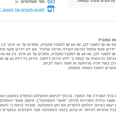
 מרחקים וגובה קומות.
מס' תשלומים:
16
למגוון מזגנים של המותג
T
שת המוביל
.
 קומה ב' ללא פירוק דלתות, פירוק כל דלת 60 ₪ תוספת למוביל בבית.
דף המכירה של המוצר, בכפוף לביצוע התשלום כמפורט בתקנון האת
צר בזירת המכירות (להלן: "מועדי האספקה"). חישוב מועדי האספקה יה
קים יעשו כמיטב יכולתם להקדים את זמן האספקה. מובהר בזאת כי ה
כל אחריות לאיחור או עיכוב בזמני האספקה מצד הספקים. במקרים א