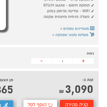
תפוקת חימום - BTU/H 24,550
WIFI - שליטה מרחוק במזגן
פעולה פנימית וחיצונית שקטה
מאפיינים נוספים
משלוח ותנאי אספקה
כמות
-
+
קנה ב-
תן הצעה
3,090
365
₪
קניה מהירה
הוסף לסל
ת