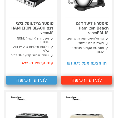
מיקסר 8 ליטר דגם
טוסטר גריל/וופל בלגי
Hamilton Beach
דגם HAMILTON BEACH
25386IS
63583BM-IS
גוף אלומיניום יצוק חזק ויציב
משטחי צליה/גריל NONE
STICK
קערה בנפח 8 ליטר
פלטות נשלפות גריל או וופל
מנוע AC מקצועי מנחושת
בלגי
טהורה
טיימר שימוש קבוע / 30 דקות
1,075
קנה עכשיו ב- 499
תן הצעה מעל ₪
למידע ורכישה
למידע ורכישה