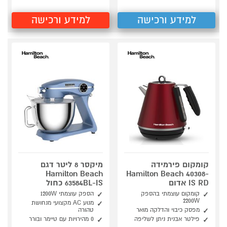
למידע ורכישה
למידע ורכישה
קומקום פירמידה
מיקסר 8 ליטר דגם
Hamilton Beach
Hamilton Beach 40308-
IS RD אדום
63584BL-IS כחול
קומקום עוצמתי בהספק
הספק עוצמתי 1200W
2200W
מנוע AC מקצועי מנחושת
מפסק כיבוי והדלקה מואר
טהורה
פילטר אבנית ניתן לשליפה
0 מהירויות עם טיימר ובורר