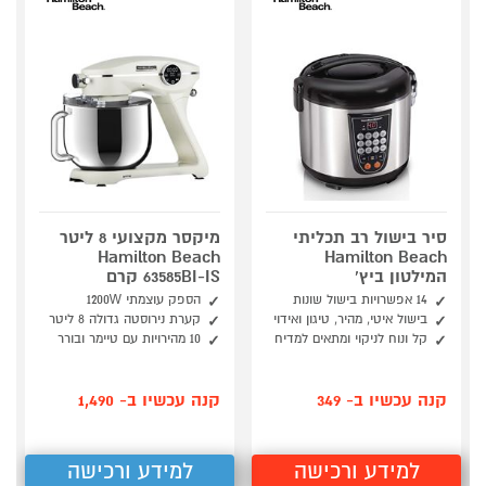
סיר בישול רב תכליתי
מיקסר מקצועי 8 ליטר
Hamilton Beach
Hamilton Beach
המילטון ביץ'
63585BI-IS קרם
14 אפשרויות בישול שונות
הספק עוצמתי 1200W
בישול איטי, מהיר, טיגון ואידוי
קערת נירוסטה גדולה 8 ליטר
קל ונוח לניקוי ומתאים למדיח
10 מהירויות עם טיימר ובורר
קנה עכשיו ב- 349
קנה עכשיו ב- 1,490
למידע ורכישה
למידע ורכישה