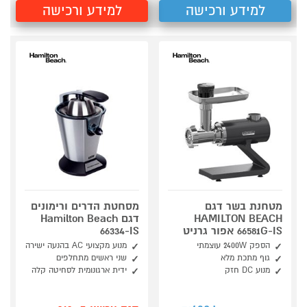
למידע ורכישה
למידע ורכישה
מטחנת בשר דגם
מסחטת הדרים ורימונים
HAMILTON BEACH
דגם Hamilton Beach
66581G-IS אפור גרניט
66334-IS
הספק ‎2400W עוצמתי
מנוע מקצועי AC בהנעה ישירה
גוף מתכת מלא
שני ראשים מתחלפים
מנוע DC חזק
ידית ארגונומית לסחיטה קלה