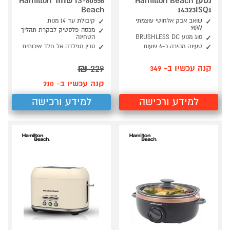
נטען Hamilton Beach
80556-IS שחור Hamilton
Beach
14323ISQ1
שואב אבק אלחוטי עוצמתי
קיבולת עד 14 מנות
90W
מכסה פלסטיק לבקרת תהליך
סוג מנוע BRUSHLESS DC
הטחינה
טעינה מהירה כ-4 שעות
סכין מפלדה אל חלד איכותית
₪
229
קנה עכשיו ב- 349
קנה עכשיו ב- 210
למידע ורכישה
למידע ורכישה