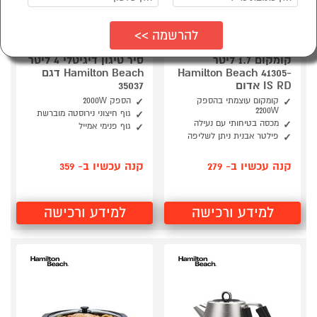
קומקום 1.7 ליטר
סיר טיגון דיגיטלי 4 ליטר
Hamilton Beach 41305-
Hamilton Beach דגם
IS RD אדום
35037
קומקום עוצמתי בהספק
הספק 2000W
2200W
גוף חיצוני נירוסטה מוברשת
מכסה בטיחותי עם נעילה
גוף פנימי אמייל
פילטר אבנית ניתן לשליפה
קנה עכשיו ב- 279
קנה עכשיו ב- 359
למידע ורכישה
למידע ורכישה