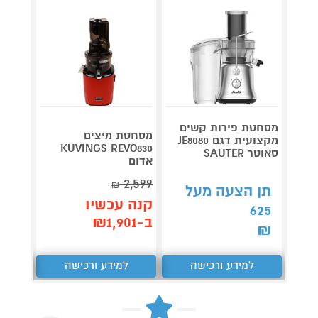
מסחטת פירות קשים
מסחטת מיצים
מקצועית דגם JE8080
JE430SIL
KUVINGS REVO830
סאוטר SAUTER
אדום
2,599
תן 
₪
תן הצעה מעל
953
קנה עכשיו
625
ב-₪1,901
₪
₪
למידע ורכישה
למידע ורכישה
ל