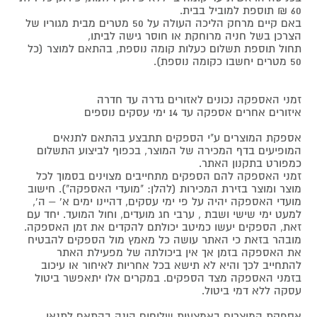
60 ₪ תוספת למוביל בבית.
באם קיים מרחק הליכה העולה על 50 מטרים מבית מגוריו של
הצרכן בשל חניה מרוחקת או חוסר גישה לביתו,
תחול תוספת תשלום כעלות קומה נוספת, בהתאם למוצר (כל
50 מטרים יחשבו כקומה נוספת).
זמני האספקה נכונים לאזורים גדרה עד חדרה
איזורים אחרים אספקה עד 14 ימי עסקים נוספים
אספקת המוצרים ע"י הספקים תתבצע בהתאם לתנאים
המופיעים בדף המכירה של המוצר, בכפוף לביצוע התשלום
כמפורט בתקנון האתר.
זמני האספקה להם הספקים מתחייבים מצוינים בסמוך לכל
מוצר ומוצר בזירת המכירות (להלן: "מועדי האספקה"). חישוב
מועדי האספקה יהיה על פי ימי עסקים, דהיינו ימים א' – ה',
למעט ימי שישי ושבת , ערבי חג מועדים, וחול המועד. יחד עם
זאת, הספקים יעשו כמיטב יכולתם להקדים את זמן האספקה.
מובהר בזאת כי האתר עושה כל מאמץ מול הספקים להבטיח
את האספקה בזמן אך אין ביכולתה של מפעילת האתר
להתחייב לכך והיא לא תישא בכל אחריות לאיחור או עיכוב
בזמני האספקה מצד הספקים. במקרים אלו יתאפשר ביטול
עסקה ללא דמי ביטול.
אספקת המוצרים באמצעות שליחים הינה בהתאם לתנאי