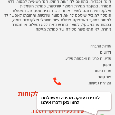
קונה נכבד/ה, בהתאם להוראות החוק, הנך רשאי/ת למסור, ללא
תמורה, במעמד מסירת המוצר שרכשת, פסולת חשמלית
ואלקטרונית דומה למוצר אותו רכשת בבית עסק זה. הפסולת
תימסר למוביל שיספק לך את המוצר שרכשת ומחובתו לאפשר לך
למסור במועד האספקה פסולת ציוד חשמלי ואלקטרוני דומה,
בכמות או במשקל, למוצר החדש וזאת ללא תשלום או תמורה
אחרת. לא תתאפשר מסירה של פסולת מזיקה
אודות החברה
דרושים
מדיניות פרטיות ואבטחת מידע
תקנון
מפת האתר
צור קשר
הצהרת נגישות
מוקד הזמנות ושירות לקוחות
03-9545370
שעות פעילות מוקד הזמנות: