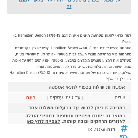
זה
למה כדאי לקנות מסחטת מיצים איטית דגם Hamilton Beach 67760-IS ב-
P1000
מסחטת מיצים איטית דגם Hamilton Beach 67760-IS קונים אונליין בקטגוריית
מסחטות מיץ במחלקת מוצרי חשמל לבית בP1000 - אתר קניות ישראלי בטוח,
משתלם ונוח המציע מוצרים מומלצים במבצע. ב-P1000 אנו נותנים דגש על איכות,
מגוון, זמינות ושירות בלתי מתפשרים לצד קנייה מאובטחת ונוחה.
אצלנו, קניות באינטרנט של מסחטת מיצים איטית דגם Hamilton Beach 67760-IS
שוות לך פי אלף!
אפשרויות שילוח בכפוף לתנאי אספקה
שליח
| עד 7 ימי עסקים |
חינם
במכירה זו ניתן לרכוש עד 1 בעלות משלוח אחד
במוצר זה ייתכנו שינויים ותוספות במחירי הובלה
לאזורים מרחקים וגובה קומות.
לצפייה לחץ כאן
דגם:
67760-IS