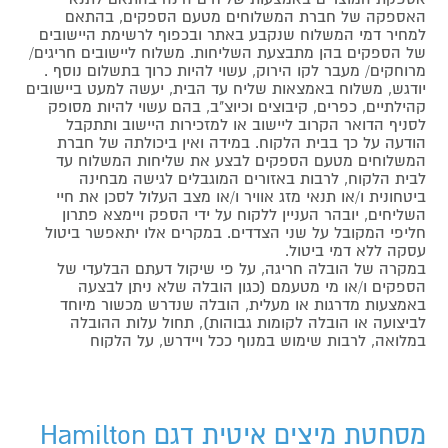
האספקה של חברת המשלוחים מטעם הספקים, בהתאם
למחיר דמי המשלוח שנקבע באתר ובכפוף לרשימת היישובים
של הספקים בהן מתבצעת השליחות. משלוח ליישובים חריגים/
מרוחקים/ מעבר לקו הירוק, עשוי להיות כרוך בתשלום נוסף .
יודגש, משלוח באמצאות שליח עד הבית, יעשה למעט ביישובים
קהילתיים, כפרים, קיבוצים וכיוצ"ב, בהם עשוי להיות מסופק
לסניף הדואר הקרוב ליישוב או למזכירות היישוב ותתקבל
הודעה על כך בבית הלקוח. במידה ואין ביכולתה של חברת
המשלוחים מטעם הספקים לבצע את שליחות המשלוח עד
לבית הלקוח, לרבות באזורים המוגבלים לגישה מבחינה
ביטחונית ו/או תנאי מזג אוויר ו/או מצב העלול לסכן את חיי
השליחים, יובהר העניין ללקוח על ידי הספק ויימצא פתרון
חליפי המקובל על שני הצדדים. במקרים אלו יתאפשר ביטול
עסקה ללא דמי ביטול.
במקרה של הובלה חריגה, על פי שיקול דעתם הבלעדי של
הספקים ו/או מי מטעמם (כגון הובלה שלא ניתן לבצעה
באמצעות מדרגות או מעלית, הובלה שנדרש מכשור מיוחד
לביצועה או הובלה לקומות גבוהות), תחול עלות ההובלה
במלואה, לרבות שימוש במנוף ככל ויידרש, על הלקוח
מסחטת מיצים איטית דגם Hamilton