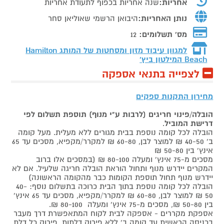
אחריות:
שנה אחריות בכפוף לתעודת אחריות
נותן האחריות:
היבואן הרשמי שאוליאן סחר
מס' תשלומים:
12
למגוון עיבוד מזון ומסחטות של המותג
Hamilton
Beach המילטון ביץ'
לצפייה בתנאי אספקה
מחירון התקנות ספקים
הובלה/פינוי חריגים (לרבות ע"י מנוף) תוספת תשלום לפי
דרישת המוביל
.
הובלה לכל קומה נוספת בבית מגורים ללא מעלית. מעל קומה
ב' 40-50 ₪ למוצר לבן, 60-80 ₪ למקרר/מקפיא, מסכים עד 65
אינץ' בין 50-80 ₪
מסכים מ-75 אינץ' ומעלה 80-100 ₪ (במסכים אלו ברוב
המקרים יידרש מנוף ותחול הוראת הובלה חריגה שלעיל. אם לא
יידרש מנוף תחול תוספת הקומות כבר מהקומה הראשונה)
הובלה לכל קומה נוספת בתוך הבית כרוכה בתשלום נוסף: 40-
50 ₪ למוצר לבן, 60-80 ₪ למקרר/מקפיא, מסכים עד 65 אינץ'
בין 50-80 ₪, מסכים מ-75 אינץ' ומעלה 80-100 ₪.
אספקת מקררים - אספקה לבית לקוח המתאפשרת דרך מעבר
בכניסה הראשית עד קומה ב' ללא פירוק דלתות, פירוק כל דלת