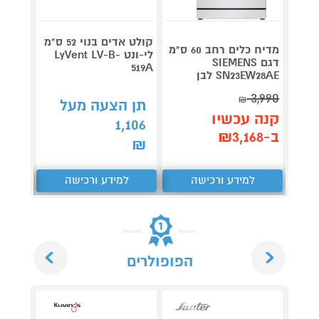
קולט אדים בנוי 52 ס"מ
מדיח כלים רחב 60 ס"מ
לי-ונט LyVent LV-B-
דגם SIEMENS
519A
נינג'ה
SN23EW28AE לבן
3,990
₪
תן הצעה מעל
תן 
קנה עכשיו
749
1,106
ב-₪3,168
₪
₪
למידע ורכישה
למידע ורכישה
ל
Next
Previous
הפופולרים