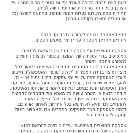
באם קיים מרחק הליכה העולה על 50 מטרים מבית מגוריו של
הצרכן בשל חניה מרוחקת או חוסר גישה לביתו,
תחול תוספת תשלום כעלות קומה נוספת, בהתאם למוצר (כל
50 מטרים יחשבו כקומה נוספת).
זמני האספקה נכונים לאזורים גדרה עד חדרה
איזורים אחרים אספקה עד 14 ימי עסקים נוספים
אספקת המוצרים ע"י הספקים תתבצע בהתאם לתנאים
המופיעים בדף המכירה של המוצר, בכפוף לביצוע התשלום
כמפורט בתקנון האתר.
זמני האספקה להם הספקים מתחייבים מצוינים בסמוך לכל
מוצר ומוצר בזירת המכירות (להלן: "מועדי האספקה"). חישוב
מועדי האספקה יהיה על פי ימי עסקים, דהיינו ימים א' – ה',
למעט ימי שישי ושבת , ערבי חג מועדים, וחול המועד. יחד עם
זאת, הספקים יעשו כמיטב יכולתם להקדים את זמן האספקה.
מובהר בזאת כי האתר עושה כל מאמץ מול הספקים להבטיח
את האספקה בזמן אך אין ביכולתה של מפעילת האתר
להתחייב לכך והיא לא תישא בכל אחריות לאיחור או עיכוב
בזמני האספקה מצד הספקים. במקרים אלו יתאפשר ביטול
עסקה ללא דמי ביטול.
אספקת המוצרים באמצעות שליחים הינה בהתאם לתנאי
האספקה של חברת המשלוחים מטעם הספקים, בהתאם