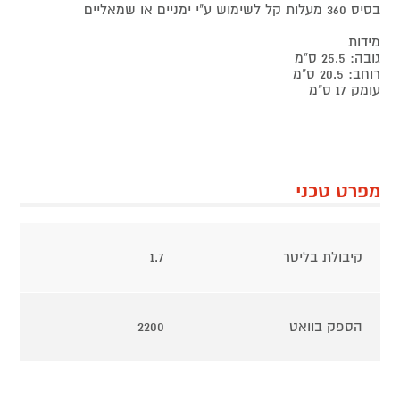
בסיס 360 מעלות קל לשימוש ע"י ימניים או שמאליים
מידות
גובה: 25.5 ס"מ
רוחב: 20.5 ס"מ
עומק 17 ס"מ
מפרט טכני
קיבולת בליטר
1.7
הספק בוואט
2200