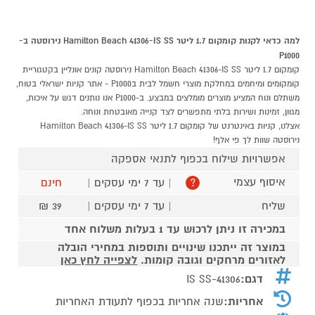
למה כדאי לקנות קומקום 1.7 ליטר Hamilton Beach 41306-IS SS נירוסטה ב-
P1000
קומקום 1.7 ליטר Hamilton Beach 41306-IS SS נירוסטה קונים אונליין בקטגוריית
קומקומים ומיחמים במחלקת מוצרי חשמל לבית בP1000 - אתר קניות ישראלי בטוח,
משתלם ונוח המציע מוצרים מומלצים במבצע. ב-P1000 אנו נותנים דגש על איכות,
מגוון, זמינות ושירות בלתי מתפשרים לצד קנייה מאובטחת ונוחה.
אצלנו, קניות באינטרנט של קומקום 1.7 ליטר Hamilton Beach 41306-IS SS
נירוסטה שוות לך פי אלף!
אפשרויות שילוח בכפוף לתנאי אספקה
איסוף עצמי
| עד 7 ימי עסקים |
חינם
?
שליח
| עד 7 ימי עסקים |
39 ₪
במכירה זו ניתן לרכוש עד 1 בעלות משלוח אחד
במוצר זה ייתכנו שינויים ותוספות במחירי הובלה
לאזורים מרחקים וגובה קומות.
לצפייה לחץ כאן
דגם:
41306-IS SS
אחריות:
שנה אחריות בכפוף לתעודת האחריות