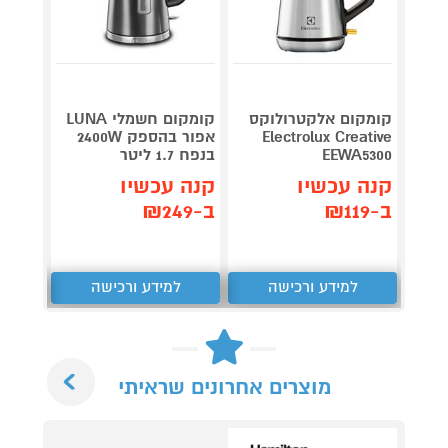
קומקום אלקטרולוקס
קומקום חשמלי LUNA
Electrolux Creative
אפור בהספק 2400W
Beach
EEWA5300
בנפח 1.7 ליטר
41305-RD
קנה עכשיו
קנה עכשיו
קנה 
ב-₪119
ב-₪249
ב-₪279
למידע ורכישה
למידע ורכישה
ל
Next
מוצרים אחרונים שראיתי