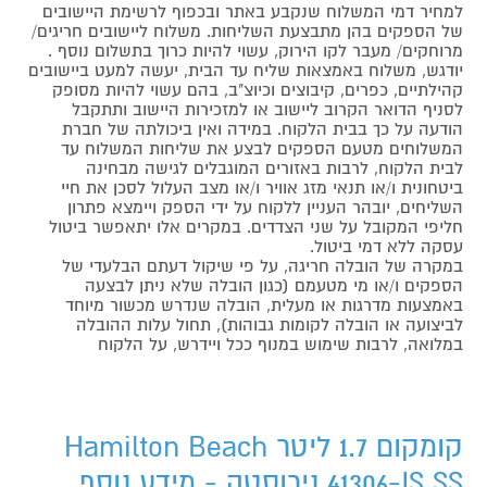
למחיר דמי המשלוח שנקבע באתר ובכפוף לרשימת היישובים
של הספקים בהן מתבצעת השליחות. משלוח ליישובים חריגים/
מרוחקים/ מעבר לקו הירוק, עשוי להיות כרוך בתשלום נוסף .
יודגש, משלוח באמצאות שליח עד הבית, יעשה למעט ביישובים
קהילתיים, כפרים, קיבוצים וכיוצ"ב, בהם עשוי להיות מסופק
לסניף הדואר הקרוב ליישוב או למזכירות היישוב ותתקבל
הודעה על כך בבית הלקוח. במידה ואין ביכולתה של חברת
המשלוחים מטעם הספקים לבצע את שליחות המשלוח עד
לבית הלקוח, לרבות באזורים המוגבלים לגישה מבחינה
ביטחונית ו/או תנאי מזג אוויר ו/או מצב העלול לסכן את חיי
השליחים, יובהר העניין ללקוח על ידי הספק ויימצא פתרון
חליפי המקובל על שני הצדדים. במקרים אלו יתאפשר ביטול
עסקה ללא דמי ביטול.
במקרה של הובלה חריגה, על פי שיקול דעתם הבלעדי של
הספקים ו/או מי מטעמם (כגון הובלה שלא ניתן לבצעה
באמצעות מדרגות או מעלית, הובלה שנדרש מכשור מיוחד
לביצועה או הובלה לקומות גבוהות), תחול עלות ההובלה
במלואה, לרבות שימוש במנוף ככל ויידרש, על הלקוח
קומקום 1.7 ליטר Hamilton Beach
41306-IS SS נירוסטה - מידע נוסף