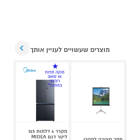
Next
מוצרים שעשויים לעניין אותך
דיסק
במת
מנקה ספות
imix*
או שואב
רובוטי
במתנה!*
מקרר 4 דלתות 515
ליטר דגם MIDEA
מסך חצובה למקרן