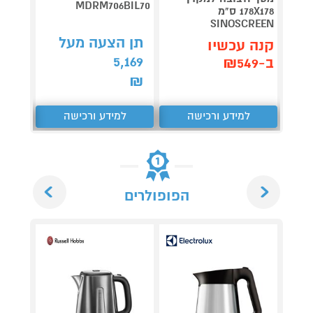
MDRM706BIL70
ליטר
178X178 ס"מ
SINOSCREEN
תן הצעה מעל
תן 
קנה עכשיו
,075
5,169
ב-₪549
₪
₪
למידע ורכישה
למידע ורכישה
ל
Next
Previous
הפופולרים