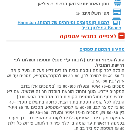
נותן האחריות:
היבואן הרשמי שאוליאן
מס' תשלומים:
16
למגוון קומקומים ומיחמים של המותג
Hamilton
Beach המילטון ביץ'
לצפייה בתנאי אספקה
מחירון התקנות ספקים
הובלה/פינוי חריגים (לרבות ע"י מנוף) תוספת תשלום לפי
דרישת המוביל
.
הובלה לכל קומה נוספת בבית מגורים ללא מעלית. מעל קומה
ב' 40-50 ₪ למוצר לבן, 60-80 ₪ למקרר/מקפיא, מסכים עד 65
אינץ' בין 50-80 ₪
מסכים מ-75 אינץ' ומעלה 80-100 ₪ (במסכים אלו ברוב
המקרים יידרש מנוף ותחול הוראת הובלה חריגה שלעיל. אם לא
יידרש מנוף תחול תוספת הקומות כבר מהקומה הראשונה)
הובלה לכל קומה נוספת בתוך הבית כרוכה בתשלום נוסף: 40-
50 ₪ למוצר לבן, 60-80 ₪ למקרר/מקפיא, מסכים עד 65 אינץ'
בין 50-80 ₪, מסכים מ-75 אינץ' ומעלה 80-100 ₪.
אספקת מקררים - אספקה לבית לקוח המתאפשרת דרך מעבר
בכניסה הראשית עד קומה ב' ללא פירוק דלתות, פירוק כל דלת
60 ₪ תוספת למוביל בבית.