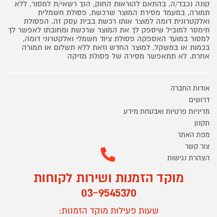
קונה נכבד/ה, בהתאם להוראות החוק, הנך רשאי/ת למסור, ללא
תמורה, במעמד מסירת המוצר שרכשת, פסולת חשמלית
ואלקטרונית דומה למוצר אותו רכשת בבית עסק זה. הפסולת
תימסר למוביל שיספק לך את המוצר שרכשת ומחובתו לאפשר לך
למסור במועד האספקה פסולת ציוד חשמלי ואלקטרוני דומה,
בכמות או במשקל, למוצר החדש וזאת ללא תשלום או תמורה
אחרת. לא תתאפשר מסירה של פסולת מזיקה
אודות החברה
דרושים
מדיניות פרטיות ואבטחת מידע
תקנון
מפת האתר
צור קשר
הצהרת נגישות
מוקד הזמנות ושירות לקוחות
03-9545370
שעות פעילות מוקד הזמנות: