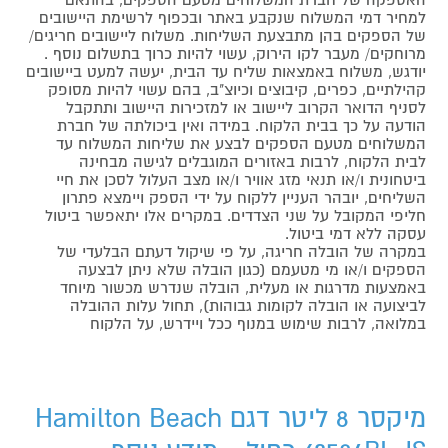
למחיר דמי המשלוח שנקבע באתר ובכפוף לרשימת היישובים
של הספקים בהן מתבצעת השליחות. משלוח ליישובים חריגים/
מרוחקים/ מעבר לקו הירוק, עשוי להיות כרוך בתשלום נוסף .
יודגש, משלוח באמצאות שליח עד הבית, יעשה למעט ביישובים
קהילתיים, כפרים, קיבוצים וכיוצ"ב, בהם עשוי להיות מסופק
לסניף הדואר הקרוב ליישוב או למזכירות היישוב ותתקבל
הודעה על כך בבית הלקוח. במידה ואין ביכולתה של חברת
המשלוחים מטעם הספקים לבצע את שליחות המשלוח עד
לבית הלקוח, לרבות באזורים המוגבלים לגישה מבחינה
ביטחונית ו/או תנאי מזג אוויר ו/או מצב העלול לסכן את חיי
השליחים, יובהר העניין ללקוח על ידי הספק ויימצא פתרון
חליפי המקובל על שני הצדדים. במקרים אלו יתאפשר ביטול
עסקה ללא דמי ביטול.
במקרה של הובלה חריגה, על פי שיקול דעתם הבלעדי של
הספקים ו/או מי מטעמם (כגון הובלה שלא ניתן לבצעה
באמצעות מדרגות או מעלית, הובלה שנדרש מכשור מיוחד
לביצועה או הובלה לקומות גבוהות), תחול עלות ההובלה
במלואה, לרבות שימוש במנוף ככל ויידרש, על הלקוח
מיקסר 8 ליטר דגם Hamilton Beach