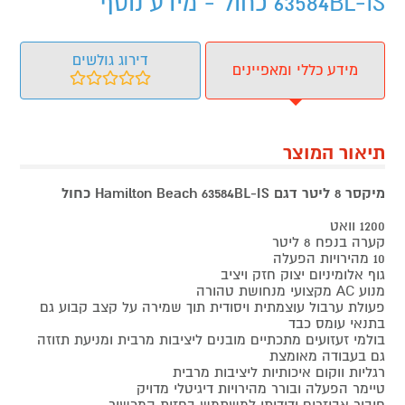
63584BL-IS כחול - מידע נוסף
דירוג גולשים
מידע כללי ומאפיינים
תיאור המוצר
מיקסר 8 ליטר דגם Hamilton Beach 63584BL-IS כחול
1200 וואט
קערה בנפח 8 ליטר
10 מהירויות הפעלה
גוף אלומיניום יצוק חזק ויציב
מנוע AC מקצועי מנחושת טהורה
פעולת ערבול עוצמתית ויסודית תוך שמירה על קצב קבוע גם
בתנאי עומס כבד
בולמי זעזועים מתכתיים מובנים ליציבות מרבית ומניעת תזוזה
גם בעבודה מאומצת
רגליות ווקום איכותיות ליציבות מרבית
טיימר הפעלה ובורר מהירויות דיגיטלי מדויק
חיבור אביזרים ידידותי למשתמש בחזית המכשיר