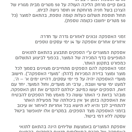
באם קיים מרחק הליכה העולה על 50 מטרים מבית מגוריו של
הצרכן בשל חניה מרוחקת או חוסר גישה לביתו,
תחול תוספת תשלום כעלות קומה נוספת, בהתאם למוצר (כל
50 מטרים יחשבו כקומה נוספת).
זמני האספקה נכונים לאזורים גדרה עד חדרה
איזורים אחרים אספקה עד 14 ימי עסקים נוספים
אספקת המוצרים ע"י הספקים תתבצע בהתאם לתנאים
המופיעים בדף המכירה של המוצר, בכפוף לביצוע התשלום
כמפורט בתקנון האתר.
זמני האספקה להם הספקים מתחייבים מצוינים בסמוך לכל
מוצר ומוצר בזירת המכירות (להלן: "מועדי האספקה"). חישוב
מועדי האספקה יהיה על פי ימי עסקים, דהיינו ימים א' – ה',
למעט ימי שישי ושבת , ערבי חג מועדים, וחול המועד. יחד עם
זאת, הספקים יעשו כמיטב יכולתם להקדים את זמן האספקה.
מובהר בזאת כי האתר עושה כל מאמץ מול הספקים להבטיח
את האספקה בזמן אך אין ביכולתה של מפעילת האתר
להתחייב לכך והיא לא תישא בכל אחריות לאיחור או עיכוב
בזמני האספקה מצד הספקים. במקרים אלו יתאפשר ביטול
עסקה ללא דמי ביטול.
אספקת המוצרים באמצעות שליחים הינה בהתאם לתנאי
האספקה של חברת המשלוחים מטעם הספקים, בהתאם