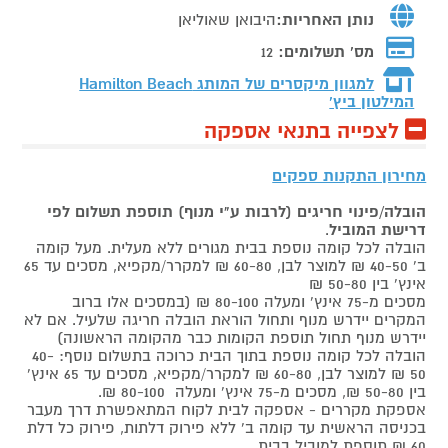
נותן האחריות:
היבואן שאוליאן
מס' תשלומים:
12
למגוון מיקסרים של המותג
Hamilton Beach
המילטון ביץ'
לצפייה בתנאי אספקה
מחירון התקנות ספקים
הובלה/פינוי חריגים (לרבות ע"י מנוף) תוספת תשלום לפי
דרישת המוביל
.
הובלה לכל קומה נוספת בבית מגורים ללא מעלית. מעל קומה
ב' 40-50 ₪ למוצר לבן, 60-80 ₪ למקרר/מקפיא, מסכים עד 65
אינץ' בין 50-80 ₪
מסכים מ-75 אינץ' ומעלה 80-100 ₪ (במסכים אלו ברוב
המקרים יידרש מנוף ותחול הוראת הובלה חריגה שלעיל. אם לא
יידרש מנוף תחול תוספת הקומות כבר מהקומה הראשונה)
הובלה לכל קומה נוספת בתוך הבית כרוכה בתשלום נוסף: 40-
50 ₪ למוצר לבן, 60-80 ₪ למקרר/מקפיא, מסכים עד 65 אינץ'
בין 50-80 ₪, מסכים מ-75 אינץ' ומעלה 80-100 ₪.
אספקת מקררים - אספקה לבית לקוח המתאפשרת דרך מעבר
בכניסה הראשית עד קומה ב' ללא פירוק דלתות, פירוק כל דלת
60 ₪ תוספת למוביל בבית.