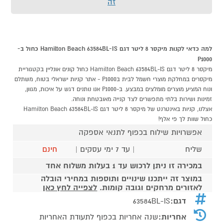
זה
למה כדאי לקנות מיקסר 8 ליטר דגם Hamilton Beach 63584BL-IS כחול ב-
P1000
מיקסר 8 ליטר דגם Hamilton Beach 63584BL-IS כחול קונים אונליין בקטגוריית
מיקסרים במחלקת מוצרי חשמל לבית בP1000 - אתר קניות ישראלי בטוח, משתלם
ונוח המציע מוצרים מומלצים במבצע. ב-P1000 אנו נותנים דגש על איכות, מגוון,
זמינות ושירות בלתי מתפשרים לצד קנייה מאובטחת ונוחה.
אצלנו, קניות באינטרנט של מיקסר 8 ליטר דגם Hamilton Beach 63584BL-IS
כחול שוות לך פי אלף!
אפשרויות שילוח בכפוף לתנאי אספקה
שליח
| עד 7 ימי עסקים |
חינם
במכירה זו ניתן לרכוש עד 1 בעלות משלוח אחד
במוצר זה ייתכנו שינויים ותוספות במחירי הובלה
לאזורים מרחקים וגובה קומות.
לצפייה לחץ כאן
דגם:
63584BL-IS
אחריות:
שנה אחריות בכפוף לתעודת האחריות