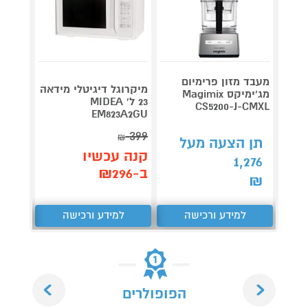
מעבד מזון פרימיום
מיקרוגל דיגיטלי מידאה
מג'ימיקס Magimix
23 ל' MIDEA
CS5200-J-CMXL
EM823A2GU
בנפח 1.7 ליטר
399
₪
תן הצעה מעל
קנה 
קנה עכשיו
1,276
ב-₪249
ב-₪296
₪
למידע ורכישה
למידע ורכישה
ל
Next
Previous
הפופולרים