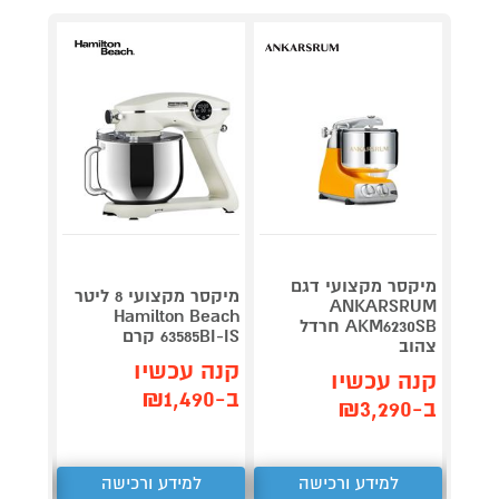
מב
מיקס
ראש 
26
מיקסר מקצועי דגם
מיקסר מקצועי 8 ליטר
ANKARSRUM
Hamilton Beach
AKM6230SB חרדל
בצבע שקד d
63585BI-IS קרם
צהוב
קנה 
קנה עכשיו
קנה עכשיו
ב-₪2,290
ב-₪1,490
ב-₪3,290
למידע ורכישה
למידע ורכישה
ל