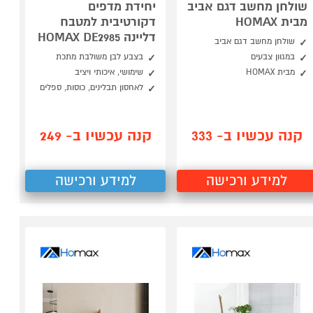
שולחן מחשב דגם אביב
יחידת מדפים
מבית HOMAX
דקורטיבית למטבח
דליינה HOMAX DE2985
שולחן מחשב דגם אביב
במגוון צבעים
בצבע לבן משולבת מתכת
מבית HOMAX
שימושי, איכותי ויציב
לאחסון תבלינים, כוסות, ספלים
קנה עכשיו ב- 333
קנה עכשיו ב- 249
למידע ורכישה
למידע ורכישה