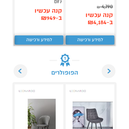
DF7
4,790
₪
תן 
קנה עכשיו
קנה עכשיו
,062
ב-₪949
ב-₪4,184
₪
למידע ורכישה
למידע ורכישה
ל
Next
Previous
הפופולרים