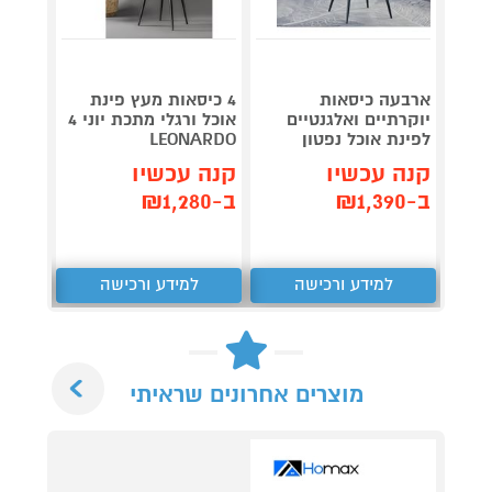
ארבעה כיסאות
4 כיסאות מעץ פינת
ס
יוקרתיים ואלגנטיים
אוכל ורגלי מתכת יוני 4
בריפוד
לפינת אוכל נפטון
LEONARDO
סהר HOME DECOR
קנה עכשיו
קנה עכשיו
קנה 
ב-₪1,390
ב-₪1,280
ב-₪749
למידע ורכישה
למידע ורכישה
ל
Next
מוצרים אחרונים שראיתי