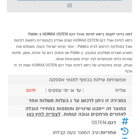
זה
למה כדאי לקנות כיסא לפינת אוכל דגם HOMAX OSTEN ב-P1000
כיסא לפינת אוכל דגם HOMAX OSTEN קונים אונליין בקטגוריית כיסאות לפינות
אוכל במחלקת רהיטים לבית בP1000 - אתר קניות ישראלי בטוח, משתלם ונוח
המציע מוצרים מומלצים במבצע. ב-P1000 אנו נותנים דגש על איכות, מגוון, זמינות
ושירות בלתי מתפשרים לצד קנייה מאובטחת ונוחה.
אצלנו, קניות באינטרנט של כיסא לפינת אוכל דגם HOMAX OSTEN שוות לך פי
אלף!
אפשרויות שילוח בכפוף לתנאי אספקה
שליח
| עד 14 ימי עסקים |
חינם
במכירה זו ניתן לרכוש עד 1 בעלות משלוח אחד
במוצר זה ייתכנו שינויים ותוספות במחירי הובלה
לאזורים מרחקים וגובה קומות.
לצפייה לחץ כאן
דגם:
OSTEN
אחריות:
טיב המוצר בעת קבלתו