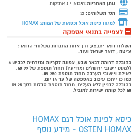
נותן האחריות:
היבואן י.נ אחזקות
מס' תשלומים:
12
למגוון פינות אוכל וכסאות של המותג
HOMAX
לצפייה בתנאי אספקה
משלוח דואר יתבצע דרך אחת מחברות משלוחי הדואר:
צ'יטה , דואר ישראל ועוד.
בהובלה דרומה לבאר שבע, צפונה לקריות ומזרחית לכביש 6
(למעט יישובי ירושלים ומודיעין) תחול תוספת של 99 ₪.
לאילת ויישובי הערבה תחול תוספת 250 ₪.
כמו כן ייתכן עיכוב באספקה של עד 14 יום.
בהובלה לבניין ללא מעלית, תחול תוספת סבלות בסך 25 ₪
₪ לכל קומה ישירות למוביל.
כיסא לפינת אוכל דגם HOMAX
OSTEN HOMAX - מידע נוסף