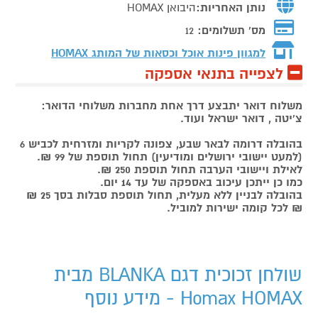
נותן האחריות:
היבואן HOMAX
מס' תשלומים:
12
למגוון פינות אוכל וכסאות של המותג
HOMAX
לצפייה בתנאי אספקה
משלוח דואר יתבצע דרך אחת מחברות משלוחי הדואר:
צ'יטה , דואר ישראל ועוד.
בהובלה דרומה לבאר שבע, צפונה לקריות ומזרחית לכביש 6
(למעט יישובי ירושלים ומודיעין) תחול תוספת של 99 ₪.
לאילת ויישובי הערבה תחול תוספת 250 ₪.
כמו כן ייתכן עיכוב באספקה של עד 14 יום.
בהובלה לבניין ללא מעלית, תחול תוספת סבלות בסך 25 ₪
₪ לכל קומה ישירות למוביל.
שולחן זכוכית דגם BLANKA מבית
Homax HOMAX - מידע נוסף