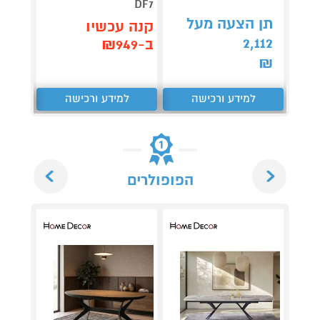
DF7
תן הצעה מעל
תן 
קנה עכשיו
,062
2,112
ב-₪949
₪
₪
למידע ורכישה
למידע ורכישה
ל
Next
Previous
הפופולרים