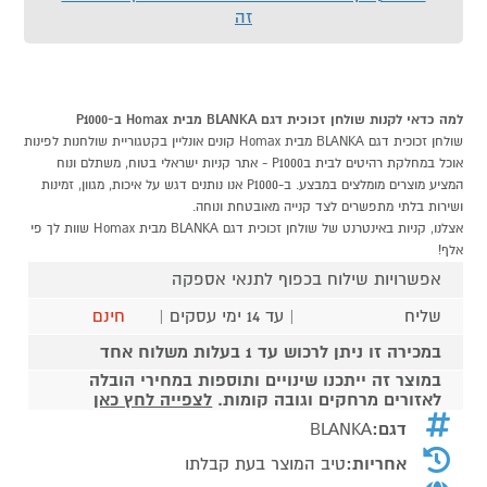
זה
למה כדאי לקנות שולחן זכוכית דגם BLANKA מבית Homax ב-P1000
שולחן זכוכית דגם BLANKA מבית Homax קונים אונליין בקטגוריית שולחנות לפינות
אוכל במחלקת רהיטים לבית בP1000 - אתר קניות ישראלי בטוח, משתלם ונוח
המציע מוצרים מומלצים במבצע. ב-P1000 אנו נותנים דגש על איכות, מגוון, זמינות
ושירות בלתי מתפשרים לצד קנייה מאובטחת ונוחה.
אצלנו, קניות באינטרנט של שולחן זכוכית דגם BLANKA מבית Homax שוות לך פי
אלף!
אפשרויות שילוח בכפוף לתנאי אספקה
שליח
| עד 14 ימי עסקים |
חינם
במכירה זו ניתן לרכוש עד 1 בעלות משלוח אחד
במוצר זה ייתכנו שינויים ותוספות במחירי הובלה
לאזורים מרחקים וגובה קומות.
לצפייה לחץ כאן
דגם:
BLANKA
אחריות:
טיב המוצר בעת קבלתו