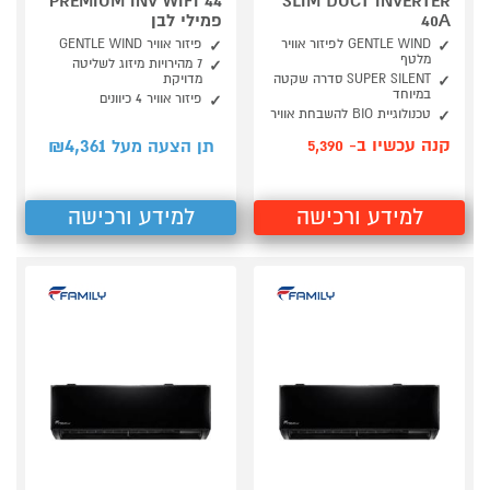
PREMIUM INV WIFI 44
SLIM DUCT INVERTER
40A
פמילי לבן
GENTLE WIND לפיזור אוויר
פיזור אוויר GENTLE WIND
מלטף
7 מהירויות מיזוג לשליטה
SUPER SILENT סדרה שקטה
מדויקת
במיוחד
פיזור אוויר 4 כיוונים
טכנולוגיית BIO להשבחת אוויר
4,361
קנה עכשיו ב- 5,390
תן הצעה מעל ₪
למידע ורכישה
למידע ורכישה