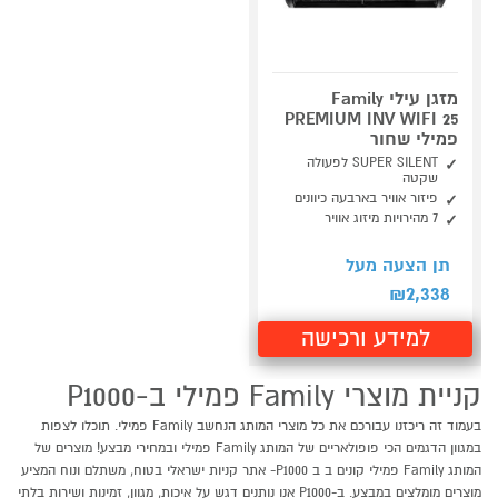
מזגן עילי Family
PREMIUM INV WIFI 25
פמילי שחור
SUPER SILENT לפעולה
שקטה
פיזור אוויר בארבעה כיוונים
7 מהירויות מיזוג אוויר
תן הצעה מעל
2,338
₪
למידע ורכישה
קניית מוצרי Family פמילי ב-P1000
בעמוד זה ריכזנו עבורכם את כל מוצרי המותג הנחשב Family פמילי. תוכלו לצפות
במגוון הדגמים הכי פופולאריים של המותג Family פמילי ובמחירי מבצע! מוצרים של
המותג Family פמילי קונים ב ב P1000- אתר קניות ישראלי בטוח, משתלם ונוח המציע
מוצרים מומלצים במבצע. ב-P1000 אנו נותנים דגש על איכות, מגוון, זמינות ושירות בלתי