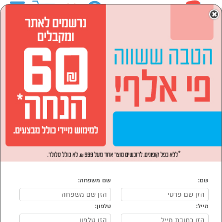
0
×
ראשי
המותגים
Family פמילי
הסתר רשימת קטגוריות
מוצרי חשמל (17)
Family פמילי
נמצאו 17 פמילי Family
מיון:
הפופולרים ביותר
שם:
שם משפחה:
מייל:
טלפון: