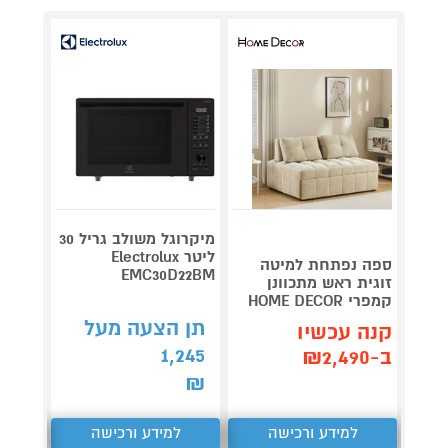
מיקרוגל משולב גריל 30
ליטר Electrolux
ספה נפתחת למיטה
EMC30D22BM
זוגית ראש מתכוונן
RAGON
קמפרי HOME DECOR
PRO דלונגי
תן הצעה מעל
קנה עכשיו
קנה 
1,245
ב-₪2,490
ב-₪990
₪
למידע ורכישה
למידע ורכישה
ל