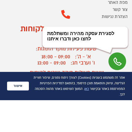
מפת האתר
צור קשר
הצהרת נגישות
מוקד הזמנות ושירות לקוחות
03-9545370
שעות פעילות מוקד הזמנות:
א' - ה':
09:00 - 18:00
ו' וערבי חג:
09:00 - 13:00
שעות פעילות מוקד שירות לקוחות:
אתר זה משתמש בעוגיות (Cookies) לצורך ניתוח נתונים, שיפור חוויית
א' - ד':
09:00 - 16:30
הגלישה, שיווק והתאמת תוכן פרסומי, בהתאם למדיניות הפרטיות
ה :
09:00 - 16:00
אישור
המפורסמת באתר ובקישור
כאן
. המשך השימוש באתר מהווה הסכמה
חול המועד
09:00 - 15:00
לכך.
?
יצירת קשר/ביטול הזמנה