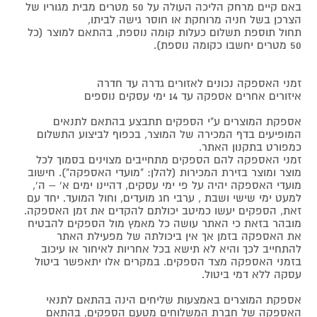
באם קיים מרחק הליכה העולה על 50 מטרים מבית מגוריו של
הצרכן בשל חניה מרוחקת או חוסר גישה לביתו,
תחול תוספת תשלום כעלות קומה נוספת, בהתאם למוצר (כל
50 מטרים יחשבו כקומה נוספת).
זמני האספקה נכונים לאזורים גדרה עד חדרה
איזורים אחרים אספקה עד 14 ימי עסקים נוספים
אספקת המוצרים ע"י הספקים תתבצע בהתאם לתנאים
המופיעים בדף המכירה של המוצר, בכפוף לביצוע התשלום
כמפורט בתקנון האתר.
זמני האספקה להם הספקים מתחייבים מצוינים בסמוך לכל
מוצר ומוצר בזירת המכירות (להלן: "מועדי האספקה"). חישוב
מועדי האספקה יהיה על פי ימי עסקים, דהיינו ימים א' – ה',
למעט ימי שישי ושבת , ערבי חג מועדים, וחול המועד. יחד עם
זאת, הספקים יעשו כמיטב יכולתם להקדים את זמן האספקה.
מובהר בזאת כי האתר עושה כל מאמץ מול הספקים להבטיח
את האספקה בזמן אך אין ביכולתה של מפעילת האתר
להתחייב לכך והיא לא תישא בכל אחריות לאיחור או עיכוב
בזמני האספקה מצד הספקים. במקרים אלו יתאפשר ביטול
עסקה ללא דמי ביטול.
אספקת המוצרים באמצעות שליחים הינה בהתאם לתנאי
האספקה של חברת המשלוחים מטעם הספקים, בהתאם