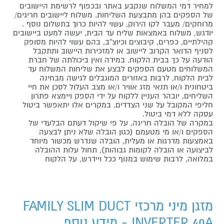
למחיר דמי המשלוח שנקבע באתר ובכפוף לרשימת היישובים
של הספקים בהן מתבצעת השליחות. משלוח ליישובים חריגים/
מרוחקים/ מעבר לקו הירוק, עשוי להיות כרוך בתשלום נוסף .
יודגש, משלוח באמצאות שליח עד הבית, יעשה למעט ביישובים
קהילתיים, כפרים, קיבוצים וכיוצ"ב, בהם עשוי להיות מסופק
לסניף הדואר הקרוב ליישוב או למזכירות היישוב ותתקבל
הודעה על כך בבית הלקוח. במידה ואין ביכולתה של חברת
המשלוחים מטעם הספקים לבצע את שליחות המשלוח עד
לבית הלקוח, לרבות באזורים המוגבלים לגישה מבחינה
ביטחונית ו/או תנאי מזג אוויר ו/או מצב העלול לסכן את חיי
השליחים, יובהר העניין ללקוח על ידי הספק ויימצא פתרון
חליפי המקובל על שני הצדדים. במקרים אלו יתאפשר ביטול
עסקה ללא דמי ביטול.
במקרה של הובלה חריגה, על פי שיקול דעתם הבלעדי של
הספקים ו/או מי מטעמם (כגון הובלה שלא ניתן לבצעה
באמצעות מדרגות או מעלית, הובלה שנדרש מכשור מיוחד
לביצועה או הובלה לקומות גבוהות), תחול עלות ההובלה
במלואה, לרבות שימוש במנוף ככל ויידרש, על הלקוח
מזגן מיני מרכזי FAMILY SLIM DUCT
INVERTER 40A - מידע נוסף