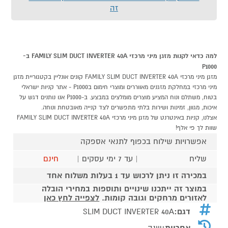
זה
למה כדאי לקנות מזגן מיני מרכזי FAMILY SLIM DUCT INVERTER 40A ב-
P1000
מזגן מיני מרכזי FAMILY SLIM DUCT INVERTER 40A קונים אונליין בקטגוריית מזגן
מיני מרכזי במחלקת מזגנים מאווררים ומוצרי חימום בP1000 - אתר קניות ישראלי
בטוח, משתלם ונוח המציע מוצרים מומלצים במבצע. ב-P1000 אנו נותנים דגש על
איכות, מגוון, זמינות ושירות בלתי מתפשרים לצד קנייה מאובטחת ונוחה.
אצלנו, קניות באינטרנט של מזגן מיני מרכזי FAMILY SLIM DUCT INVERTER 40A
שוות לך פי אלף!
אפשרויות שילוח בכפוף לתנאי אספקה
שליח
| עד 7 ימי עסקים |
חינם
במכירה זו ניתן לרכוש עד 1 בעלות משלוח אחד
במוצר זה ייתכנו שינויים ותוספות במחירי הובלה
לאזורים מרחקים וגובה קומות.
לצפייה לחץ כאן
דגם:
SLIM DUCT INVERTER 40A
אחריות:
שנה