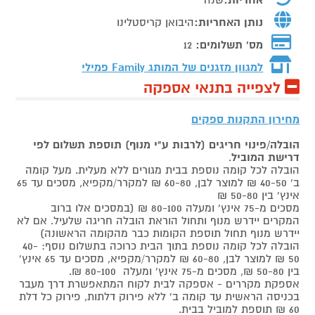
נותן האחריות:
היבואן קריסטלינו
מס' תשלומים:
12
למגוון מזגנים של המותג
Family פמילי
לצפייה בתנאי אספקה
מחירון התקנות ספקים
הובלה/פינוי חריגים (לרבות ע"י מנוף) תוספת תשלום לפי
דרישת המוביל
.
הובלה לכל קומה נוספת בבית מגורים ללא מעלית. מעל קומה
ב' 40-50 ₪ למוצר לבן, 60-80 ₪ למקרר/מקפיא, מסכים עד 65
אינץ' בין 50-80 ₪
מסכים מ-75 אינץ' ומעלה 80-100 ₪ (במסכים אלו ברוב
המקרים יידרש מנוף ותחול הוראת הובלה חריגה שלעיל. אם לא
יידרש מנוף תחול תוספת הקומות כבר מהקומה הראשונה)
הובלה לכל קומה נוספת בתוך הבית כרוכה בתשלום נוסף: 40-
50 ₪ למוצר לבן, 60-80 ₪ למקרר/מקפיא, מסכים עד 65 אינץ'
בין 50-80 ₪, מסכים מ-75 אינץ' ומעלה 80-100 ₪.
אספקת מקררים - אספקה לבית לקוח המתאפשרת דרך מעבר
בכניסה הראשית עד קומה ב' ללא פירוק דלתות, פירוק כל דלת
60 ₪ תוספת למוביל בבית.