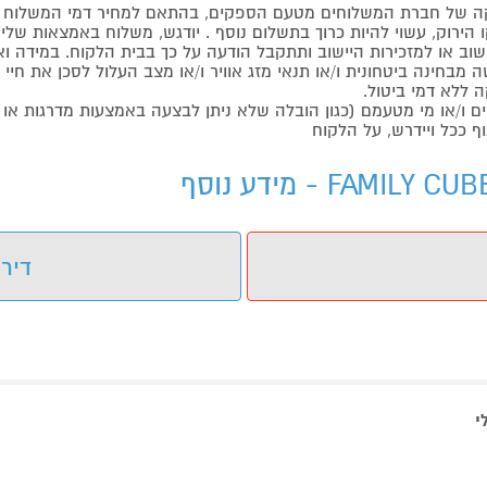
 של חברת המשלוחים מטעם הספקים, בהתאם למחיר דמי המשלוח ש
הירוק, עשוי להיות כרוך בתשלום נוסף . יודגש, משלוח באמצאות שליח
ליישוב או למזכירות היישוב ותתקבל הודעה על כך בבית הלקוח. במיד
בחינה ביטחונית ו/או תנאי מזג אוויר ו/או מצב העלול לסכן את חיי ה
 ללא דמי ביטול.
ו/או מי מטעמם (כגון הובלה שלא ניתן לבצעה באמצעות מדרגות או 
ף ככל ויידרש, על הלקוח
דירו