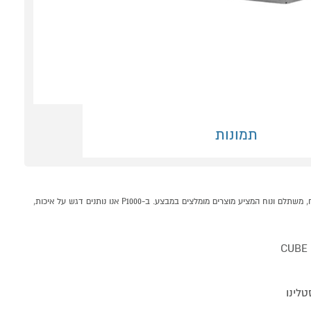
תמונות
מזגן מיני מרכזי FAMILY CUBE DUCT INVERTER 50T קונים אונליין בקטגוריית מזגן מיני מרכזי אינוורטר במחלקת מזגנים מאווררים ומוצרי חימום בP1000 - אתר קניות ישראלי בטוח, משתלם ונוח המציע מוצרים מומלצים במבצע. ב-P1000 אנו נותנים דגש על איכות,
CUBE 
טלינו