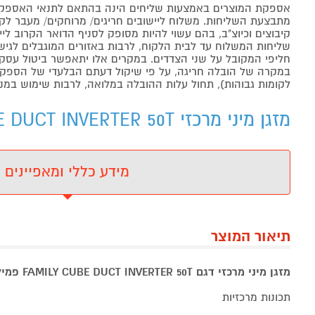
אספקת המוצרים באמצעות שליחים הינה בהתאם לתנאי האספקה
מתבצעת השליחות. משלוח ליישובים חריגים/ מרוחקים/ מעבר לקו 
קיבוצים וכיוצ"ב, בהם עשוי להיות מסופק לסניף הדואר הקרוב 
שליחות המשלוח עד לבית הלקוח, לרבות באזורים המוגבלים לגישה מ
חליפי המקובל על שני הצדדים. במקרים אלו יתאפשר ביטול עסקה
במקרה של הובלה חריגה, על פי שיקול דעתם הבלעדי של הספקים 
לקומות גבוהות), תחול עלות ההובלה במלואה, לרבות שימוש במנו
מזגן מיני מרכזי FAMILY CUBE DUCT INVERTER 50T - מידע נוסף
מידע כללי ומאפיינים
תיאור המוצר
מזגן מיני מרכזי דגם FAMILY CUBE DUCT INVERTER 50T פמילי
תכונות מרכזיות