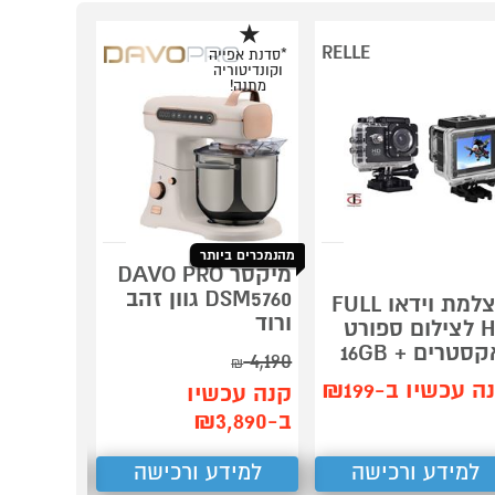
RELLE
*סדנת אפייה
וקונדיטוריה
מתנה!
מהנמכרים ביותר
מיקסר DAVO PRO
מערכת י
DSM5760 גוון זהב
מצלמת וידאו FULL
ורוד
HD לצילום ספורט
ריקליינר
קסטרים + 16GB
4,190
₪
קנה עכש
ה עכשיו ב-₪199
קנה עכשיו
ב-₪7,990
ב-₪3,890
למידע ורכישה
למידע ורכישה
למידע