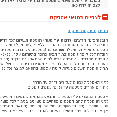
במוצר זה ייתכנו שינויים ותוספות במחירי הובלה לאזורים
לצפייה לחץ כאן
לצפייה בתנאי אספקה
מחירון התקנות ספקים
הובלה/פינוי חריגים (לרבות ע"י מנוף) תוספת תשלום לפי דרי
הובלה לכל קומה נוספת בבית מגורים ללא מעלית. מעל קומה ב' 40-50 ₪ למוצר לבן, 60-80 ₪ למקרר/מקפיא, מסכים עד 65 אינץ' בין 50-80 ₪
מסכים מ-75 אינץ' ומעלה 80-100 ₪ (במסכים אלו ברוב המקרים יידרש מנוף ותחול הוראת הובלה חריגה שלעיל. אם לא יידרש מנוף תחול תוספת הקומות כבר מהקומה הראשונה)
הובלה לכל קומה נוספת בתוך הבית כרוכה בתשלום נוסף: 40-50 ₪ למוצר לבן, 60-80 ₪ למקרר/מקפיא, מסכים עד 65 אינץ' בין 50-80 ₪, מסכים מ-75 אינץ' ומעלה 80-100 ₪.
אספקת מקררים - אספקה לבית לקוח המתאפשרת דרך מעבר בכניסה הראשית עד
באם קיים מרחק הליכה העולה על 50 מטרים מבית מגוריו של הצרכן בשל חניה מרוחקת או חוסר גישה לביתו,
תחול תוספת תשלום כעלות קומה נוספת, בהתאם למוצר (כל 50 מטרים יחשבו כקומה נוספת).
זמני האספקה נכונים לאזורים גדרה עד חדרה
איזורים אחרים אספקה עד 14 ימי עסקים נוספים
אספקת המוצרים ע"י הספקים תתבצע בהתאם לתנאים המופיעים ב
זמני האספקה להם הספקים מתחייבים מצוינים בסמוך לכל מוצר ומו
שישי ושבת , ערבי חג מועדים, וחול המועד. יחד עם זאת, הספ
אך אין ביכולתה של מפעילת האתר להתחייב לכך והיא לא תישא ב