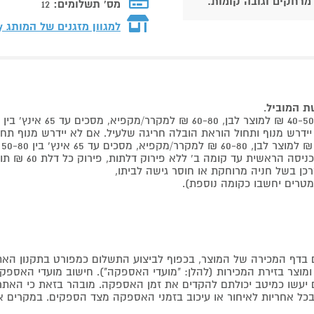
 מרחקים וגובה קומות.
מס' תשלומים:
12
למגוון מזגנים של המותג
ly
שת המוביל
.
 קומה ב' ללא פירוק דלתות, פירוק כל דלת 60 ₪ תוספת למוביל בבית.
דף המכירה של המוצר, בכפוף לביצוע התשלום כמפורט בתקנון האת
צר בזירת המכירות (להלן: "מועדי האספקה"). חישוב מועדי האספקה יה
קים יעשו כמיטב יכולתם להקדים את זמן האספקה. מובהר בזאת כי ה
כל אחריות לאיחור או עיכוב בזמני האספקה מצד הספקים. במקרים א