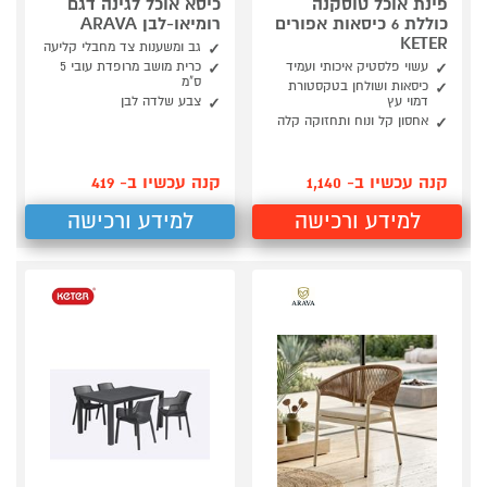
פינת אוכל טוסקנה
כיסא אוכל לגינה דגם
כוללת 6 כיסאות אפורים
רומיאו-לבן ARAVA
KETER
גב ומשענות צד מחבלי קליעה
עשוי פלסטיק איכותי ועמיד
כרית מושב מרופדת עובי 5
ס"מ
כיסאות ושולחן בטקסטורת
דמוי עץ
צבע שלדה לבן
אחסון קל ונוח ותחזוקה קלה
קנה עכשיו ב- 1,140
קנה עכשיו ב- 419
למידע ורכישה
למידע ורכישה