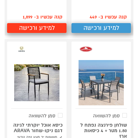
קנה עכשיו ב- 449
קנה עכשיו ב- 1,899
למידע ורכישה
למידע ורכישה
סמן להשוואה
סמן להשוואה
שולחן פירנצה נפתח ל
כיסא אוכל יוקרתי לגינה
1.80 מטר + 4 כיסאות
דגם ניקו-שחור ARAVA
ארז
משענות יד מעץ טיק טבעי