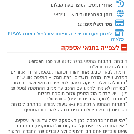
אחריות:
טיב המוצר בעת קבלתו
נותן האחריות:
היבואן שטיבאי
מס' תשלומים:
12
למגוון מערכות ישיבה ופינות אוכל של המותג
PLAYA
פלאיה
לצפייה בתנאי אספקה
הובלות והתקנת מחסני ברזל לגינה של Garden Top:
הובלה בלבד 0 ש"ח.
דרומית לבאר שבע, אזור יהודה ושומרון, בקעת הירדן, אזור ים
המלח, אילת, מזרח ירושלים, רמת הגולן - תוספת 150 ש"ח.
*ההובלה כוללת פריקה בסמוך למשאית ובתנאי שאין מדרגות.
*במידה ולא ניתן להגיע עם הרכב עד מקום ההתקנה (מעל 10
מ') - יש לבדוק מול הספק עלות תוספת סבלות.
*התקנה (למעט אזורים חריגים) - 800 ש"ח.
*התקנת המחסן אורכת בין 4-6 שעות עבודה, בהתאם ליכולות
הטכניות (נדרשת יכולת טכנית גבוהה להרכבת המחסן).
*למי שבוחר בהרכבה, זמן האספקה יהיה עד 21 ימי עסקים.
* אין החברה אחראית על התקנות של המתקנים, המתקנים
שאנו עובדים אתם הם חיצוניים ולא עובדים של החברה. הלקוח