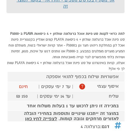
זה
למה כדאי לקנות סט פינת אוכל ברצלונה שולחן + 4 כיסאות PLAYA ב-P1000
סט פינת אוכל ברצלונה שולחן + 4 כיסאות PLAYA קונים אונליין בקטגוריית פינות
אוכל לגן במחלקת ריהוט חצר וגן בP1000 - אתר קניות ישראלי בטוח, משתלם ונוח
המציע מוצרים מומלצים במבצע. ב-P1000 אנו נותנים דגש על איכות, מגוון, זמינות
ושירות בלתי מתפשרים לצד קנייה מאובטחת ונוחה.
אצלנו, קניות באינטרנט של סט פינת אוכל ברצלונה שולחן + 4 כיסאות PLAYA שוות
לך פי אלף!
אפשרויות שילוח בכפוף לתנאי אספקה
איסוף עצמי
| עד 7 ימי עסקים |
חינם
?
שליח
| עד 14 ימי עסקים |
150 ₪
במכירה זו ניתן לרכוש עד 1 בעלות משלוח אחד
במוצר זה ייתכנו שינויים ותוספות במחירי הובלה
לאזורים מרחקים וגובה קומות.
לצפייה לחץ כאן
דגם:
ברצלונה 4