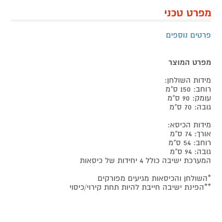
מפרט טכני
פרטים נוספים
מפרט המוצר
מידות השולחן:
רוחב: 150 ס"מ
עומק: 90 ס"מ
גובה: 70 ס"מ
מידות הכיסא:
אורך: 74 ס"מ
רוחב: 54 ס"מ
גובה: 94 ס"מ
המערכת ישיבה כולל 4 יחידות של כיסאות
*השולחן והכיסאות מגיעים מפורקים
**​הפינת ישיבה חייבת להיות תחת קירוי/כיסוי