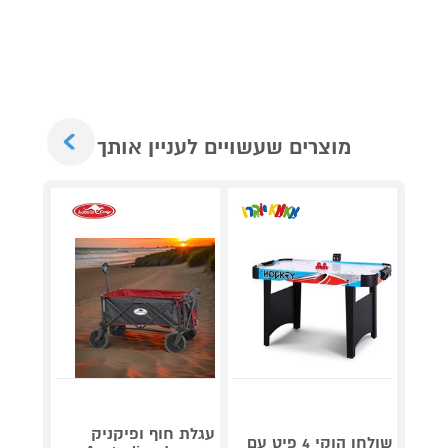
Next
מוצרים שעשויים לעניין אותך
גריל ח
דג
עגלת חוף ופיקניק
שולחן הוקי 4 פיט עם
OG853