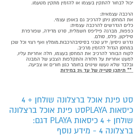
יכול לבחור להתקין בעצמו או להזמין מתקין מטעמו.
הרכבה עצמאית:
את המחסן ניתן להרכיב גם באופן עצמי.
כלים הנדרשים להרכבה עצמית:
כפפות, מברגה פיליפס חשמלית, סרט מדידה, שפורפרת
סיליקון, פלס, סולם.
נדרש ניסיון/ ידע טכני בסיסיבהרכבות.מומלץ ואף רצוי וכל שכן
במחסן הגדול להזמין מרכיב.
לקוח הבוחר להרכיב את המחסן בעצמו, חלה אחריות עליו,
למעט אחריות על חלודה והתקלפות הצבע של המבנה
ובלבד שלא נעשו שינוים בחומר כגון חורים או צביעה.
** תיתכן סטייה של עד 3% במידות
סט פינת אוכל ברצלונה שולחן + 4
כיסאות PLAYAסט פינת אוכל ברצלונה
שולחן + 4 כיסאות PLAYA דגם:
ברצלונה 4 - מידע נוסף