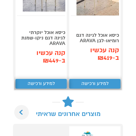
כיסא אוכל יוקרתי
כיסא אוכל לגינה דגם
שולחן 
לגינה דגם ניקו-שמנת
רומיאו-לבן ARAVA
מבית 
ARAVA
קנה עכשיו
קנה 
קנה עכשיו
ב-₪419
ב-₪540
ב-₪449
למידע ורכישה
למידע ורכישה
ל
Next
מוצרים אחרונים שראיתי