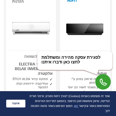
סמן להשוואה
סמן להשוואה
מזגן עילי PEAK INV
מזגן עילי ELECTRA
150BK אופיט AUFIT
RELAX INVERTER 240
שחור
אלקטרה
שליטה מרחוק במזגן ע"י
תפוקת קירור 18,356 BTU/h
סמארטפון
אפליקציה ידידותית וקלה
מסנן משופר לאוויר נקי יותר
לתפעול
דירוג אנרגטי A++
8 מהירויות מפוח מאייד
אתר זה משתמש בעוגיות (Cookies) לצורך ניתוח נתונים, שיפור חוויית
הגלישה, שיווק והתאמת תוכן פרסומי, בהתאם למדיניות הפרטיות
אישור
1,871
1,056
תן הצעה מעל ₪
המפורסמת באתר ובקישור
כאן
. המשך השימוש באתר מהווה הסכמה
תן הצעה מעל ₪
לכך.
השוואת מוצרים