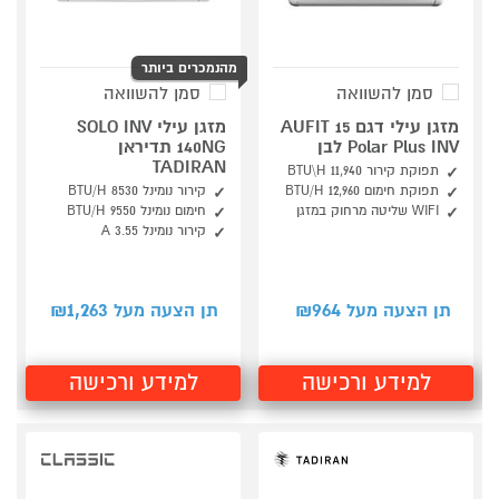
מהנמכרים ביותר
סמן להשוואה
סמן להשוואה
מזגן עילי דגם 15 AUFIT
מזגן עילי SOLO INV
Polar Plus INV לבן
140NG תדיראן
TADIRAN
תפוקת קירור 11,940 BTU\H
תפוקת חימום BTU/H 12,960
קירור נומינל BTU/H 8530
WIFI שליטה מרחוק במזגן
חימום נומינל BTU/H 9550
קירור נומינל A 3.55
1,263
964
תן הצעה מעל ₪
תן הצעה מעל ₪
למידע ורכישה
למידע ורכישה