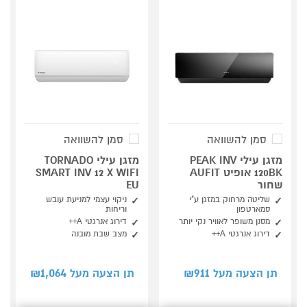
סמן להשוואה
סמן להשוואה
מזגן עילי PEAK INV
מזגן עילי TORNADO
120BK אופיט AUFIT
SMART INV 12 X WIFI
שחור
EU
שליטה מרחוק במזגן ע"י
ניקוי עצמי למניעת עובש
סמארטפון
וריחות
מסנן משופר לאוויר נקי יותר
דירוג אנרגטי A++
דירוג אנרגטי A++
מצב שבת מובנה
1,064
911
תן הצעה מעל ₪
תן הצעה מעל ₪