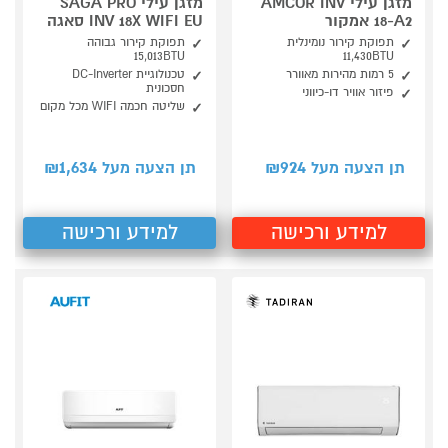
מזגן עילי AMCOR INV
מזגן עילי SAGA PRO
18-A2 אמקור
INV 18X WIFI EU סאגה
תפוקת קירור נומינלית
תפוקת קירור גבוהה
15,013BTU
11,430BTU
5 רמות מהירות מאוורר
טכנולוגיית DC-Inverter
חסכונית
פיזור אוויר דו-כיווני
שליטה חכמה WIFI מכל מקום
1,634
924
תן הצעה מעל ₪
תן הצעה מעל ₪
למידע ורכישה
למידע ורכישה