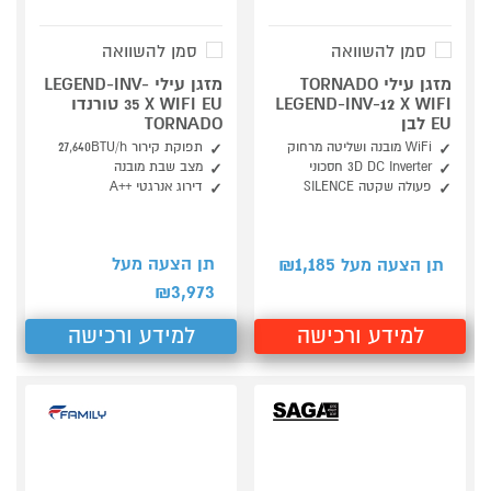
סמן להשוואה
סמן להשוואה
מזגן עילי TORNADO
מזגן עילי LEGEND-INV-
LEGEND-INV-12 X WIFI
35 X WIFI EU טורנדו
EU לבן
TORNADO
WiFi מובנה ושליטה מרחוק
תפוקת קירור 27,640BTU/h
3D DC Inverter חסכוני
מצב שבת מובנה
פעולה שקטה SILENCE
דירוג אנרגטי ++A
1,185
תן הצעה מעל
תן הצעה מעל ₪
3,973
₪
למידע ורכישה
למידע ורכישה