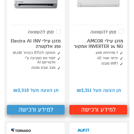
סמן להשוואה
סמן להשוואה
מזגן עילי AMCOR
מזגן עילי Electra AI INV
INVERTER 24 NG אמקור
250 אלקטרה
7 מהירויות מנוע
תפוקה BTU/h בקירור 18,420
פיזור אוויר 4D
לומד את הסביבה ע"י
אלגוריתם AI
WIFI מובנה
מצב שבת מובנה
2,518
2,211
תן הצעה מעל ₪
תן הצעה מעל ₪
למידע ורכישה
למידע ורכישה