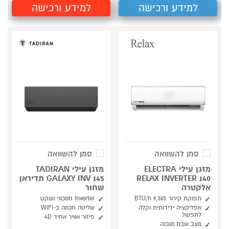
למידע ורכישה
למידע ורכישה
סמן להשוואה
סמן להשוואה
מזגן עילי ELECTRA
מזגן עילי TADIRAN
RELAX INVERTER 140
GALAXY INV 145 תדיראן
אלקטרה
שחור
תפוקת קירור 9,365 BTU/h
Inverter חסכוני ושקט
אפליקציה ידידותית וקלה
שליטה חכמה ב-WiFi
לתפעול
פיזור אוויר אחיד 4D
מצב שבת מובנה