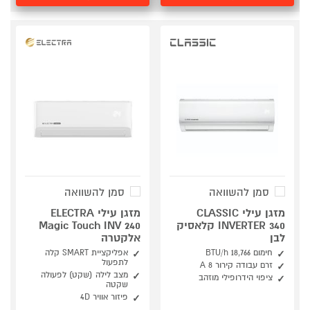
סמן להשוואה
סמן להשוואה
מזגן עילי CLASSIC
מזגן עילי ELECTRA
INVERTER 340 קלאסיק
Magic Touch INV 240
לבן
אלקטרה
חימום 18,766 BTU/h
אפליקציית SMART קלה
לתפעול
זרם עבודה קירור 8 A
מצב לילה (שקט) לפעולה
ציפוי הידרופילי מוזהב
שקטה
פיזור אוויר 4D