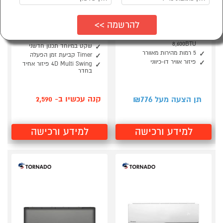
סמן להשוואה
סמן להשוואה
מזגן עילי AMCOR INV
מזגן עילי אינוורטר
14-A2 אמקור
TORNADO TOP-INV-210
X WIFI EU
תפוקת קירור נומינלית
8,600BTU
שקט במיוחד תכנון חדשני
5 רמות מהירות מאוורר
Timer קביעת זמן הפעלה
פיזור אוויר דו-כיווני
4D Multi Swing פיזור אחיד
בחדר
776
קנה עכשיו ב- 2,590
תן הצעה מעל ₪
למידע ורכישה
למידע ורכישה