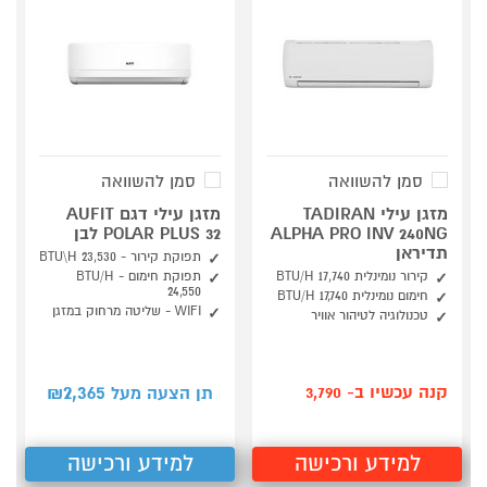
סמן להשוואה
סמן להשוואה
מזגן עילי TADIRAN
מזגן עילי דגם AUFIT
ALPHA PRO INV 240NG
POLAR PLUS 32 לבן
תדיראן
תפוקת קירור - 23,530 BTU\H
קירור נומינלית 17,740 BTU/H
תפוקת חימום - BTU/H
24,550
חימום נומינלית BTU/H 17,740
WIFI - שליטה מרחוק במזגן
טכנולוגיה לטיהור אוויר
2,365
קנה עכשיו ב- 3,790
תן הצעה מעל ₪
למידע ורכישה
למידע ורכישה