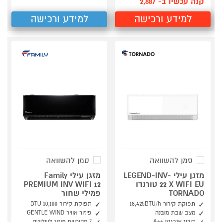
קנה עכשיו ב- 2,887
למידע ורכישה
למידע ורכישה
סמן להשוואה
סמן להשוואה
מזגן עילי LEGEND-INV-
מזגן עילי Family
22 X WIFI EU טורנדו
PREMIUM INV WIFI 12
TORNADO
פמילי שחור
תפוקת קירור 18,425BTU/h
תפוקת קירור 10,100 BTU
מצב שבת מובנה
פיזור אוויר GENTLE WIND
דירוג אנרגטי ++A
7 מהירויות מיזוג לשליטה