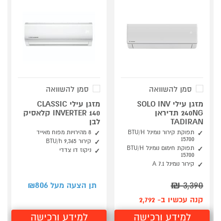
סמן להשוואה
סמן להשוואה
מזגן עילי SOLO INV
מזגן עילי CLASSIC
240NG תדיראן
INVERTER 140 קלאסיק
TADIRAN
לבן
תפוקת קירור נומינל BTU/H
8 מהירויות מפוח מאייד
15700
קירור 9,365 BTU/h
תפוקת חימום נומינל BTU/H
ניקוז דו צדדי
15700
קירור נומינל A 7.1
806
₪
3,390
תן הצעה מעל ₪
קנה עכשיו ב- 2,792
למידע ורכישה
למידע ורכישה