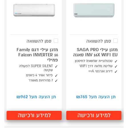
סמן להשוואה
סמן להשוואה
מזגן עילי SAGA PRO
מזגן עילי דגם Family
INV 16X WIFI EU סאגה
Falcon INVERTER 16
פמילי
טכנולוגיית Inverter לחיסכון
שליטה מלאה דרך WIFI
SUPER SILENT לפעולה
שקטה
דירוג אנרגטי A++
פיזור אוויר 4 כיוונים
7 מהירויות מאוורר
962
765
תן הצעה מעל ₪
תן הצעה מעל ₪
למידע ורכישה
למידע ורכישה