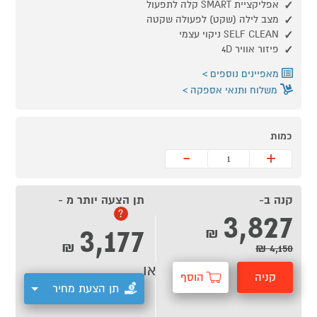
אפליקציית SMART קלה לתפעול
מצב לילה (שקט) לפעולה שקטה
SELF CLEAN ניקוי עצמי
פיזור אוויר 4D
מאפיינים נוספים
משלוח ותנאי אספקה
כמות
-
+
קנה ב-
תן הצעה יותר מ -
3,827
?
3,177
₪
₪
4,150 ₪
או
קניה
הוסף
תן הצעת מחיר
מהירה
לסל