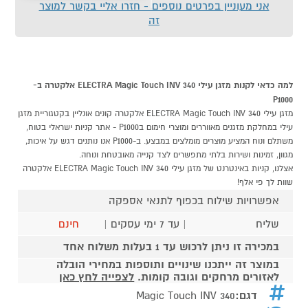
אני מעוניין בפרטים נוספים - חזרו אליי בקשר למוצר
זה
למה כדאי לקנות מזגן עילי ELECTRA Magic Touch INV 340 אלקטרה ב-
P1000
מזגן עילי ELECTRA Magic Touch INV 340 אלקטרה קונים אונליין בקטגוריית מזגן
עילי במחלקת מזגנים מאווררים ומוצרי חימום בP1000 - אתר קניות ישראלי בטוח,
משתלם ונוח המציע מוצרים מומלצים במבצע. ב-P1000 אנו נותנים דגש על איכות,
מגוון, זמינות ושירות בלתי מתפשרים לצד קנייה מאובטחת ונוחה.
אצלנו, קניות באינטרנט של מזגן עילי ELECTRA Magic Touch INV 340 אלקטרה
שוות לך פי אלף!
אפשרויות שילוח בכפוף לתנאי אספקה
שליח
| עד 7 ימי עסקים |
חינם
במכירה זו ניתן לרכוש עד 1 בעלות משלוח אחד
במוצר זה ייתכנו שינויים ותוספות במחירי הובלה
לאזורים מרחקים וגובה קומות.
לצפייה לחץ כאן
דגם:
Magic Touch INV 340