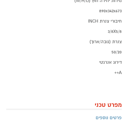
מידות יחידה חוץ (W/H/D)
890x342x673
חיבורי צנרת INCH
3/8X5/8
צנרת (גובה/ארוך)
50/20
דירוג אנרגטי
A++
מפרט טכני
פרטים נוספים