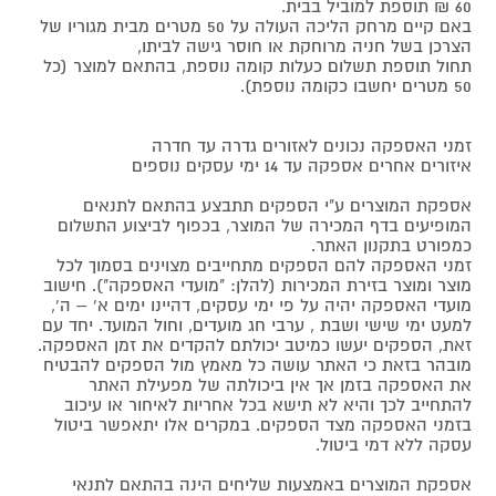
60 ₪ תוספת למוביל בבית.
באם קיים מרחק הליכה העולה על 50 מטרים מבית מגוריו של
הצרכן בשל חניה מרוחקת או חוסר גישה לביתו,
תחול תוספת תשלום כעלות קומה נוספת, בהתאם למוצר (כל
50 מטרים יחשבו כקומה נוספת).
זמני האספקה נכונים לאזורים גדרה עד חדרה
איזורים אחרים אספקה עד 14 ימי עסקים נוספים
אספקת המוצרים ע"י הספקים תתבצע בהתאם לתנאים
המופיעים בדף המכירה של המוצר, בכפוף לביצוע התשלום
כמפורט בתקנון האתר.
זמני האספקה להם הספקים מתחייבים מצוינים בסמוך לכל
מוצר ומוצר בזירת המכירות (להלן: "מועדי האספקה"). חישוב
מועדי האספקה יהיה על פי ימי עסקים, דהיינו ימים א' – ה',
למעט ימי שישי ושבת , ערבי חג מועדים, וחול המועד. יחד עם
זאת, הספקים יעשו כמיטב יכולתם להקדים את זמן האספקה.
מובהר בזאת כי האתר עושה כל מאמץ מול הספקים להבטיח
את האספקה בזמן אך אין ביכולתה של מפעילת האתר
להתחייב לכך והיא לא תישא בכל אחריות לאיחור או עיכוב
בזמני האספקה מצד הספקים. במקרים אלו יתאפשר ביטול
עסקה ללא דמי ביטול.
אספקת המוצרים באמצעות שליחים הינה בהתאם לתנאי