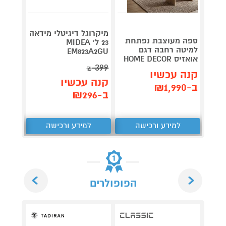
מיקרוגל דיגיטלי מידאה
ספה מעוצבת נפתחת
תנור ח
23 ל' MIDEA
למיטה רחבה דגם
EM823A2GU
אואזיס HOME DECOR
-3808
399
₪
קנה עכשיו
קנה 
קנה עכשיו
ב-₪1,990
ב-₪279
ב-₪296
למידע ורכישה
למידע ורכישה
ל
Next
Previous
הפופולרים