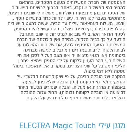
האספקה של חברת המשלוחים מטעם הספקים, בהתאם
למחיר דמי המשלוח שנקבע באתר ובכפוף לרשימת היישובים
של הספקים בהן מתבצעת השליחות. משלוח ליישובים חריגים/
מרוחקים/ מעבר לקו הירוק, עשוי להיות כרוך בתשלום נוסף .
יודגש, משלוח באמצאות שליח עד הבית, יעשה למעט ביישובים
קהילתיים, כפרים, קיבוצים וכיוצ"ב, בהם עשוי להיות מסופק
לסניף הדואר הקרוב ליישוב או למזכירות היישוב ותתקבל
הודעה על כך בבית הלקוח. במידה ואין ביכולתה של חברת
המשלוחים מטעם הספקים לבצע את שליחות המשלוח עד
לבית הלקוח, לרבות באזורים המוגבלים לגישה מבחינה
ביטחונית ו/או תנאי מזג אוויר ו/או מצב העלול לסכן את חיי
השליחים, יובהר העניין ללקוח על ידי הספק ויימצא פתרון
חליפי המקובל על שני הצדדים. במקרים אלו יתאפשר ביטול
עסקה ללא דמי ביטול.
במקרה של הובלה חריגה, על פי שיקול דעתם הבלעדי של
הספקים ו/או מי מטעמם (כגון הובלה שלא ניתן לבצעה
באמצעות מדרגות או מעלית, הובלה שנדרש מכשור מיוחד
לביצועה או הובלה לקומות גבוהות), תחול עלות ההובלה
במלואה, לרבות שימוש במנוף ככל ויידרש, על הלקוח
מזגן עילי ELECTRA Magic Touch