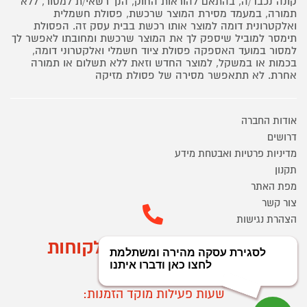
קונה נכבד/ה, בהתאם להוראות החוק, הנך רשאי/ת למסור, ללא
תמורה, במעמד מסירת המוצר שרכשת, פסולת חשמלית
ואלקטרונית דומה למוצר אותו רכשת בבית עסק זה. הפסולת
תימסר למוביל שיספק לך את המוצר שרכשת ומחובתו לאפשר לך
למסור במועד האספקה פסולת ציוד חשמלי ואלקטרוני דומה,
בכמות או במשקל, למוצר החדש וזאת ללא תשלום או תמורה
אחרת. לא תתאפשר מסירה של פסולת מזיקה
אודות החברה
דרושים
מדיניות פרטיות ואבטחת מידע
תקנון
מפת האתר
צור קשר
הצהרת נגישות
מוקד הזמנות ושירות לקוחות
03-9545370
שעות פעילות מוקד הזמנות: