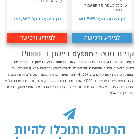
4 הגדרות חום
כולל משטח סיליקון עמיד
בחום
1,669
1,565
תן הצעה מעל ₪
תן הצעה מעל ₪
למידע ורכישה
למידע ורכישה
קניית מוצרי dyson דייסון ב-P1000
בעמוד זה ריכזנו עבורכם את כל מוצרי המותג הנחשב dyson דייסון. תוכלו לצפות
במגוון הדגמים הכי פופולאריים של המותג dyson דייסון ובמחירי מבצע! מוצרים של
המותג dyson דייסון קונים ב ב P1000- אתר קניות ישראלי בטוח, משתלם ונוח המציע
מוצרים מומלצים במבצע. ב-P1000 אנו נותנים דגש על איכות, מגוון, זמינות ושירות בלתי
מתפשרים לצד קנייה מאובטחת ונוחה. אצלנו, קניות באינטרנט של מוצרי dyson דייסון
שוות לך פי אלף!
הרשמו ותוכלו להיות