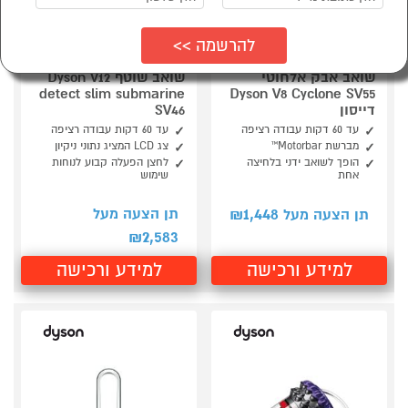
שואב אבק אלחוטי
שואב שוטף Dyson V12
detect slim submarine
Dyson V8 Cyclone SV55
דייסון
SV46
עד 60 דקות עבודה רציפה
עד 60 דקות עבודה רציפה
מברשת Motorbar™
צג LCD המציג נתוני ניקיון
הופך לשואב ידני בלחיצה
לחצן הפעלה קבוע לנוחות
אחת
שימוש
1,448
תן הצעה מעל
תן הצעה מעל ₪
2,583
₪
למידע ורכישה
למידע ורכישה