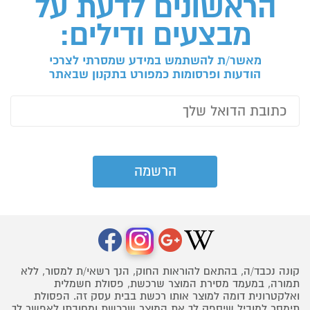
הראשונים לדעת על
מבצעים ודילים:
מאשר/ת להשתמש במידע שמסרתי לצרכי
הודעות ופרסומות כמפורט בתקנון שבאתר
קונה נכבד/ה, בהתאם להוראות החוק, הנך רשאי/ת למסור, ללא
תמורה, במעמד מסירת המוצר שרכשת, פסולת חשמלית
ואלקטרונית דומה למוצר אותו רכשת בבית עסק זה. הפסולת
תימסר למוביל שיספק לך את המוצר שרכשת ומחובתו לאפשר לך