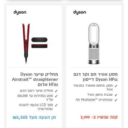
מסנן אוויר חם וקר דגם
מחליק שיער Dyson
Dyson HP11 דייסון
Airstrait™ straightener
HT01 אדום
מסנן, מחמם ומאוורר במכשיר
אחד
מחליק שיער רטוב ויבש
שכבת פחמן פעיל
מנוע במהירות עד 106,000
טכנולוגיית ™Air Multiplier
סל"ד
מסך LCD צבעוני להצגת
טמפרטורה
1,565
קנה עכשיו ב- 2,999
תן הצעה מעל ₪