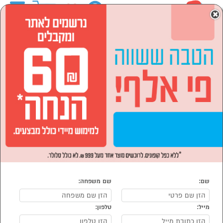
0
×
ראשי
המותגים
dyson דייסון
הסתר רשימת קטגוריות
מוצרי חשמל (12)
dyson דייסון
נמצאו 12 מוצרי dyson דייסון
מיון:
הפופולרים ביותר
שם:
שם משפחה:
מייל:
טלפון: