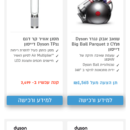
שואב אבק נגרר Dyson
מסנן אוויר קר דגם
Big Ball Parquet 2 CY28
Dyson TP11 דייסון
דייסון
מסנן פחמן פעיל להסרת ריחות
עוצמת שאיבה חזקה של
™Air Multiplier לסינון האוויר
182AW
חיישנים חכמים ותצוגת LED
טכנולוגיית Dyson Ball
ידית מתכווננת לניקוי ב 360°
1,565
קנה עכשיו ב- 2,499
תן הצעה מעל ₪
למידע ורכישה
למידע ורכישה