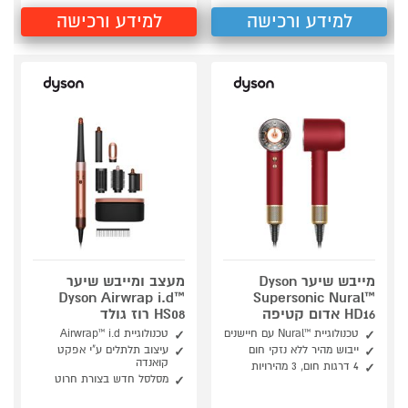
למידע ורכישה
למידע ורכישה
מייבש שיער Dyson
מעצב ומייבש שיער
Dyson Airwrap i.d™
Supersonic Nural™
HD16 אדום קטיפה
HS08 רוז גולד
טכנולוגיית ™Nural עם חיישנים
טכנולוגיית Airwrap™ i.d
ייבוש מהיר ללא נזקי חום
עיצוב תלתלים ע"י אפקט
קואנדה
4 דרגות חום, 3 מהירויות
מסלסל חדש בצורת חרוט