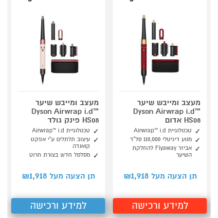
מעצב ומייבש שיער
מעצב ומייבש שיער
Dyson Airwrap i.d™
Dyson Airwrap i.d™
HS08 אדום
HS08 פינק גולד
טכנולוגיית Airwrap™ i.d
טכנולוגיית Airwrap™ i.d
מנוע דיגיטלי 110,000 סל"ד
עיצוב תלתלים ע"י אפקט
קואנדה
אביזר Flyaway להחלקת
השיער
מסלסל חדש בצורת חרוט
1,918
1,918
תן הצעה מעל ₪
תן הצעה מעל ₪
למידע ורכישה
למידע ורכישה