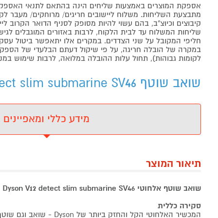
אספקת המוצרים באמצעות שליחים הינה בהתאם לתנאי האספקה
מתבצעת השליחות. משלוח ליישובים חריגים/ מרוחקים/ מעבר לקו 
קיבוצים וכיוצ"ב, בהם עשוי להיות מסופק לסניף הדואר הקרוב 
שליחות המשלוח עד לבית הלקוח, לרבות באזורים המוגבלים לגישה מ
חליפי המקובל על שני הצדדים. במקרים אלו יתאפשר ביטול עסקה
במקרה של הובלה חריגה, על פי שיקול דעתם הבלעדי של הספקים 
לקומות גבוהות), תחול עלות ההובלה במלואה, לרבות שימוש במנו
שואב שוטף Dyson V12 detect slim submarine SV46 - מידע נוסף
מידע כללי ומאפיינים
תיאור המוצר
שואב שוטף אלחוטי Dyson V12 detect slim submarine SV46 דייסון
סקירה כללית
המכשיר האלחוטי הקל והחזק ביותר 