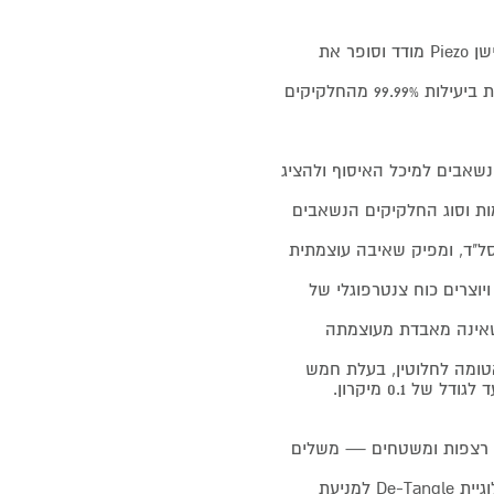
לחצן הפעלה קבוע — אין צורך להחזיק את הדק בזמן הניקוי. חיישן Piezo מודד וסופר את
סוללה נשלפת לנוחות ויעילות מירבית, ומערכת סינון HEPA הלוכדת ביעילות 99.99% מהחלקיקים
ק הנשאבים למיכל האיסוף ולהציג
 השואב מציג את כמות וסוג החלקיקים הנשאבים
 Dyson Hyperdynium™: מסתובב במהירות של עד 125,000 סל"ד, ומפיק שאיבה עוצמתית
 הפועלים במקביל ויוצרים כוח צנטרפוגלי של
 שאינה מאבדת מעוצמתה
סינון HEPA מלאה ומתקדמת: מערכת הסינון של Dyson אטומה לחלוטין, בעלת חמש
ודי לשטיפת רצפות ומשטחים — משלים
טכנולוגיה למניעת הסתבכות שיער: מברשת Motorbar™ עם טכנולוגיית De-Tangle למניעת