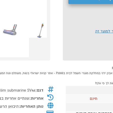
ר למוצר זה
דגם:
 slim submarine SV46
אחריות:
שנתיים אחריות בב
חינם
נותן האחריות:
היבואן הרש