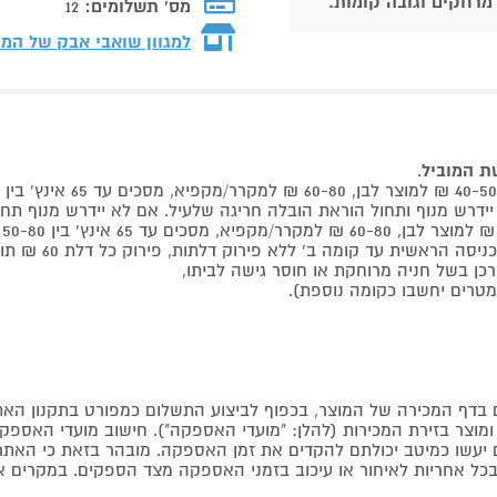
 מרחקים וגובה קומות.
מס' תשלומים:
12
למגוון שואבי אבק של המ
שת המוביל
.
 קומה ב' ללא פירוק דלתות, פירוק כל דלת 60 ₪ תוספת למוביל בבית.
דף המכירה של המוצר, בכפוף לביצוע התשלום כמפורט בתקנון האת
צר בזירת המכירות (להלן: "מועדי האספקה"). חישוב מועדי האספקה יה
קים יעשו כמיטב יכולתם להקדים את זמן האספקה. מובהר בזאת כי ה
כל אחריות לאיחור או עיכוב בזמני האספקה מצד הספקים. במקרים א