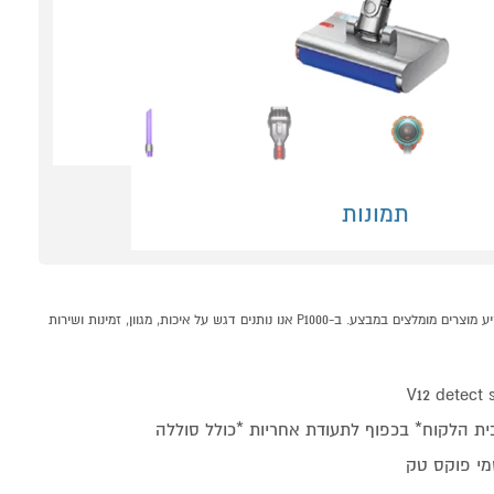
תמונות
שואב שוטף Dyson V12 detect slim submarine SV46 קונים אונליין בקטגוריית שואב אבק ידני במחלקת מוצרי חשמל לבית בP1000 - אתר קניות ישראלי בטוח, משתלם ונוח המציע מוצרים מומלצים במבצע. ב-P1000 אנו נותנים דגש על איכות, מגוון, זמינות ושירות
V12 detect
ית הלקוח* בכפוף לתעודת אחריות *כולל סוללה
מי פוקס טק