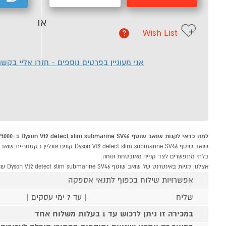
או
Wish List
?
אני מעוניין בפרטים נוספים - חזרו אליי בקש
למה כדאי לקנות שואב שוטף Dyson V12 detect slim submarine SV46 ב-P1000
בלתי מתפשרים לצד קנייה מאובטחת ונוחה.
אצלנו, קניות באינטרנט של שואב שוטף Dyson V12 detect slim submarine SV46 שוות לך פי אלף!
אפשרויות שילוח בכפוף לתנאי אספקה
שליח
| עד 7 ימי עסקים |
במכירה זו ניתן לרכוש עד 1 בעלות משלוח אחד