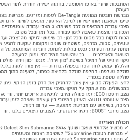
הסתבכות שיער באופן אוטומטי. בהנעה ישירה חודרת לתוך השטי
בעומק.
מברשת חובטת ממונעת De-Tangle לספות ומזר
שיער ושואבת אותו ישירות למיכל האיסוף. מתאים לשיער אדם ושי
מצבי עבודה המתאימים לכל משימה: 3 מצבי עב
הנכון בין עוצמת שאיבה לזמן עבודה, בכל זמן ובכל מקום.
הכוח לנקות בכל מקום ובכל זמן: רב שימושי לניקוי מהרצפה וע
שטיחים, ספות, מזרנים, משטחים שונים ומקומות שקשה להגיע א
תחנת עגינה וטעינה: נכנס בקלות לתחנת העגינה המותקנת על הקי
השואב והאביזרים — כך שהשואב תמיד זמין ומוכן לפעולה.
ניקוי היגייני של המיכל בשיטת "כוון וירה": מנגנון 'כוון וירה' פו
והלכלוך עמוק לתוך הפח בפעולה בודדת — אין צורך לגעת בלכלוך
סוללה נשלפת: החלפת סוללה בלחיצת כפתור, לטעינה בתוך המכשי
סוללה נוספת בנפרד.
לחצן הפעלה קבוע: אין צורך להחזיק את הדק בזמן הניקוי. ניתן לה
במכשולים, מה שמקל על הניקוי.מצבי עבודה
מצב חיסכון ECO: זמן פעולה מירבי לניקיונות ארוכים יותר. עד 60 דקות עבודה רציפה.
רציפה, בשימוש עם מברשת ממונעת — עד 30 דקות.
מצב מירבי BOOST: ניקיון אינטנסיבי למצבים קיצוניים בלבד. עד 10 דקות עבודה.
תכולת האריזה
✓ מכשיר אלחוטי שואב ושוטף Dyson V12 Detect Slim Submarine SV46
✓ מברשת רטובה Submarine™ לשטיפת רצפות ומשטחים
✓ מגש טפטוף Submarine להנחת המברשת השוטפת