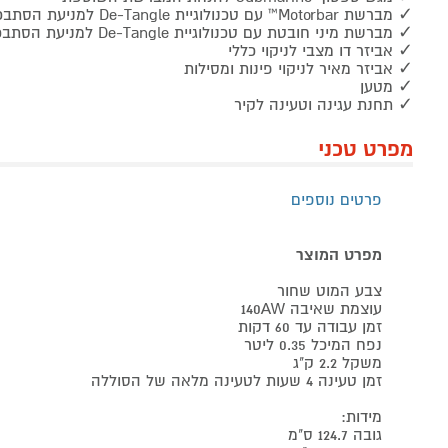
✓ מברשת Motorbar™ עם טכנולוגיית De-Tangle למניעת הסתבכות שיער
✓ מברשת מיני חובטת עם טכנולוגיית De-Tangle למניעת הסתבכות שיער
✓ אביזר דו מצבי לניקוי כללי
✓ אביזר מאיר לניקוי פינות ומסילות
✓ מטען
✓ תחנת עגינה וטעינה לקיר
מפרט טכני
פרטים נוספים
מפרט המוצר
צבע המוט שחור
עוצמת שאיבה 140AW
זמן עבודה עד 60 דקות
נפח המיכל 0.35 ליטר
משקל 2.2 ק"ג
זמן טעינה 4 שעות לטעינה מלאה של הסוללה
מידות:
גובה 124.7 ס"מ