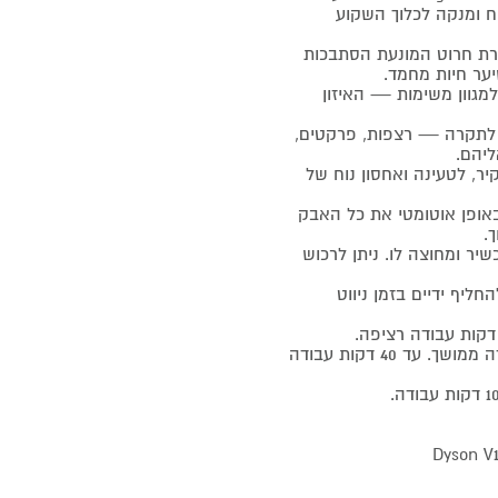
ח ומנקה לכלוך השקוע
נים: מברשת בצורת חרוט המונעת הסתבכות
ער חיות מחמד.
ודה אופטימליים למגוון משימות — האיזון
ד לתקרה — רצפות, פרקטים,
ליהם.
ר, לטעינה ואחסון נוח של
לט באופן אוטומטי את כל האבק
.
ר ומחוצה לו. ניתן לרכוש
חליף ידיים בזמן ניווט
מצב אוטומטי AUTO: האיזון המיטבי בין עוצמת שאיבה לזמן עבודה ממושך. עד 40 דקות עבודה