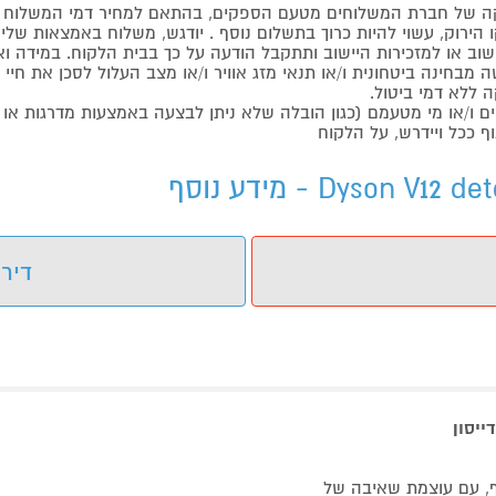
 של חברת המשלוחים מטעם הספקים, בהתאם למחיר דמי המשלוח ש
הירוק, עשוי להיות כרוך בתשלום נוסף . יודגש, משלוח באמצאות שליח
ליישוב או למזכירות היישוב ותתקבל הודעה על כך בבית הלקוח. במיד
בחינה ביטחונית ו/או תנאי מזג אוויר ו/או מצב העלול לסכן את חיי ה
 ללא דמי ביטול.
ו/או מי מטעמם (כגון הובלה שלא ניתן לבצעה באמצעות מדרגות או 
ף ככל ויידרש, על הלקוח
דירו
של Dyson - שואב וגם שוטף, עם עוצמת שאיבה של