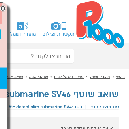
×
תקשורת וצילום
מוצרי חשמל
מח
ראשי
מוצרי חשמל
מוצרי חשמל לבית
שואבי אבק
שואב אבק ידני
שואב שוטף Dyson V12 detect slim submarine SV46
סוג מוצר: חדש
|
דגם V12 detect slim submarine SV46
|
ד
עד 60 דקות עבודה רציפה