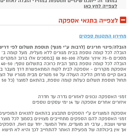
במוצר זה ייתכנו שינויים ותוספות במחירי הובלה לאזורים
לצפייה לחץ כאן
לצפייה בתנאי אספקה
מחירון התקנות ספקים
הובלה/פינוי חריגים (לרבות ע"י מנוף) תוספת תשלום לפי דרי
הובלה לכל קומה נוספת בבית מגורים ללא מעלית. מעל קומה ב' 40-50 ₪ למוצר לבן, 60-80 ₪ למקרר/מקפיא, מסכים עד 65 אינץ' בין 50-80 ₪
מסכים מ-75 אינץ' ומעלה 80-100 ₪ (במסכים אלו ברוב המקרים יידרש מנוף ותחול הוראת הובלה חריגה שלעיל. אם לא יידרש מנוף תחול תוספת הקומות כבר מהקומה הראשונה)
הובלה לכל קומה נוספת בתוך הבית כרוכה בתשלום נוסף: 40-50 ₪ למוצר לבן, 60-80 ₪ למקרר/מקפיא, מסכים עד 65 אינץ' בין 50-80 ₪, מסכים מ-75 אינץ' ומעלה 80-100 ₪.
אספקת מקררים - אספקה לבית לקוח המתאפשרת דרך מעבר בכניסה הראשית עד
באם קיים מרחק הליכה העולה על 50 מטרים מבית מגוריו של הצרכן בשל חניה מרוחקת או חוסר גישה לביתו,
תחול תוספת תשלום כעלות קומה נוספת, בהתאם למוצר (כל 50 מטרים יחשבו כקומה נוספת).
זמני האספקה נכונים לאזורים גדרה עד חדרה
איזורים אחרים אספקה עד 14 ימי עסקים נוספים
אספקת המוצרים ע"י הספקים תתבצע בהתאם לתנאים המופיעים ב
זמני האספקה להם הספקים מתחייבים מצוינים בסמוך לכל מוצר ומו
שישי ושבת , ערבי חג מועדים, וחול המועד. יחד עם זאת, הספ
אך אין ביכולתה של מפעילת האתר להתחייב לכך והיא לא תישא ב