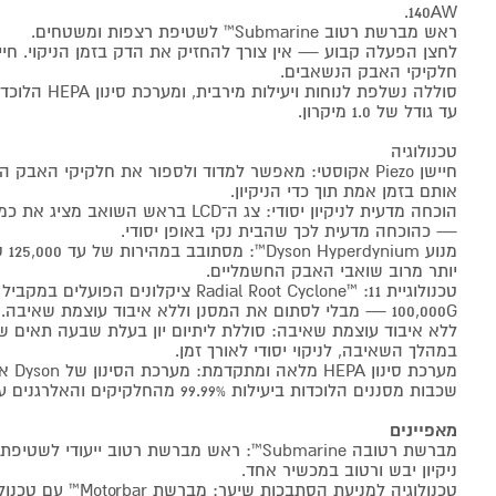
140AW.
ראש מברשת רטוב Submarine™ לשטיפת רצפות ומשטחים.
חלקיקי האבק הנשאבים.
עד גודל של 1.0 מיקרון.
טכנולוגיה
חיישן Piezo אקוסטי: מאפשר למדוד ולספור את חלקיקי האב
אותם בזמן אמת תוך כדי הניקיון.
הוכחה מדעית לניקיון יסודי: צג ה־LCD בראש
— כהוכחה מדעית לכך שהבית נקי באופן יסודי.
מנוע
יותר מרוב שואבי האבק החשמליים.
טכנולוגיית Radial Root Cyclone™ :11 ציקלונים
100,000G — מבלי לסתום את המסנן וללא איבוד עוצמת שאיבה.
ללא איבוד עוצמת שאיבה: סוללת ליתיום יון בעלת שבעה תאים
במהלך השאיבה, לניקוי יסודי לאורך זמן.
מערכת 
שכבות מסננים הלוכדות ביעילות 99.99% מהחלקיקים והאלרגנים עד לגודל של 0.1 מיקרון.
מאפיינים
מברשת רטובה Submarine™: ראש מברשת רטוב ייע
ניקיון יבש ורטוב במכשיר אחד.