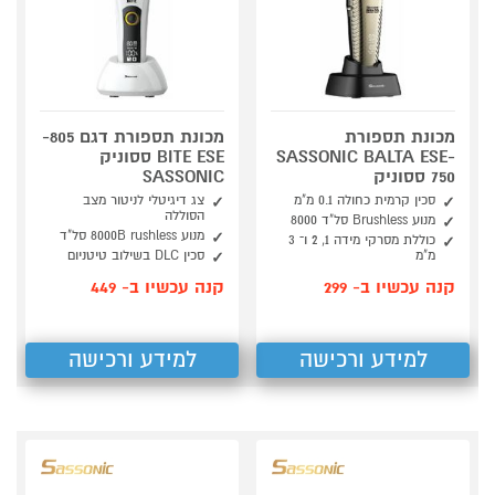
מכונת תספורת
מכונת תספורת דגם 805-
SASSONIC BALTA ESE-
BITE ESE ססוניק
750 ססוניק
SASSONIC
סכין קרמית כחולה 0.1 מ"מ
צג דיגיטלי לניטור מצב
הסוללה
מנוע Brushless סל"ד 8000
מנוע 8000B rushless סל"ד
כוללת מסרקי מידה 1, 2 ו־ 3
מ"מ
סכין DLC בשילוב טיטניום
קנה עכשיו ב- 299
קנה עכשיו ב- 449
למידע ורכישה
למידע ורכישה