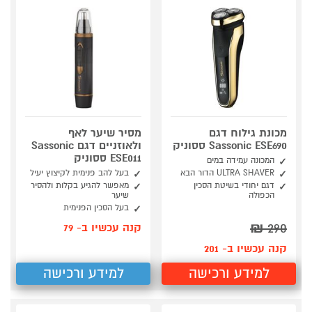
מכונת גילוח דגם
מסיר שיער לאף
Sassonic ESE690 ססוניק
ולאוזניים דגם Sassonic
ESE011 ססוניק
המכונה עמידה במים
ULTRA SHAVER הדור הבא
בעל להב פנימית לקיצוץ יעיל
דגם יחודי בשיטת הסכין
מאפשר להגיע בקלות ולהסיר
הכפולה
שיער
בעל הסכין הפנימית
₪
290
קנה עכשיו ב- 79
קנה עכשיו ב- 201
למידע ורכישה
למידע ורכישה