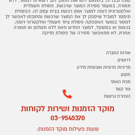
קונה נכבד/ה, בהתאם להוראות החוק, הנך רשאי/ת למסור, ללא
תמורה, במעמד מסירת המוצר שרכשת, פסולת חשמלית
ואלקטרונית דומה למוצר אותו רכשת בבית עסק זה. הפסולת
תימסר למוביל שיספק לך את המוצר שרכשת ומחובתו לאפשר לך
למסור במועד האספקה פסולת ציוד חשמלי ואלקטרוני דומה,
בכמות או במשקל, למוצר החדש וזאת ללא תשלום או תמורה
אחרת. לא תתאפשר מסירה של פסולת מזיקה
אודות החברה
דרושים
מדיניות פרטיות ואבטחת מידע
תקנון
מפת האתר
צור קשר
הצהרת נגישות
מוקד הזמנות ושירות לקוחות
03-9545370
שעות פעילות מוקד הזמנות: