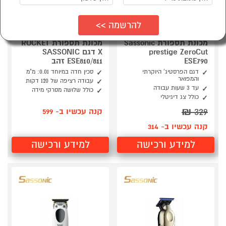
מכונת תספורת Sassonic
מכונת תספורת ROCKET
prestige ZeroCut
X דגם SASSONIC
ESE790
ESE810/811 זהב
דגם הפרסטיג' היוקרתי
סכין חדה במיוחד 0.01: מ"מ
והמפואר
עבודה רציפה של 120 דקות
עד 3 שעות עבודה
כולל שלושה מסרקי מידה
כולל צג דיגיטלי
₪
329
קנה עכשיו ב- 599
קנה עכשיו ב- 314
למידע ורכישה
למידע ורכישה