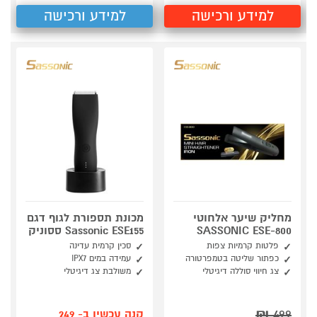
למידע ורכישה
למידע ורכישה
מחליק שיער אלחוטי
מכונת תספורת לגוף דגם
SASSONIC ESE-800
Sassonic ESE155 ססוניק
פלטות קרמיות צפות
סכין קרמית עדינה
כפתור שליטה בטמפרטורה
עמידה במים IPX7
צג חיווי סוללה דיגיטלי
משולבת צג דיגיטלי
₪
499
קנה עכשיו ב- 249