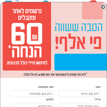
0
×
ראשי
המותגים
sassonic
הסתר רשימת קטגוריות
מוצרי חשמל (18)
sassonic
נמצאו 18 sassonic
מיון:
הפופולרים ביותר
שם:
שם משפחה:
מייל:
טלפון: