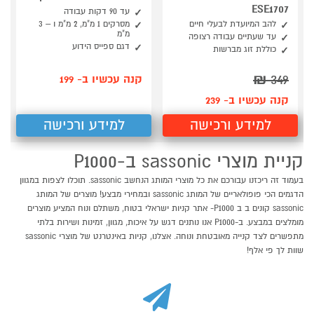
ESE1707
עד 90 דקות עבודה
להב המיועדת לבעלי חיים
מסרקים 1 מ"מ, 2 מ"מ ו – 3
מ"מ
עד שעתיים עבודה רצופה
דגם ספייס הידוע
כוללת זוג מברשות
₪
349
קנה עכשיו ב- 199
קנה עכשיו ב- 239
למידע ורכישה
למידע ורכישה
קניית מוצרי sassonic ב-P1000
בעמוד זה ריכזנו עבורכם את כל מוצרי המותג הנחשב sassonic. תוכלו לצפות במגוון
הדגמים הכי פופולאריים של המותג sassonic ובמחירי מבצע! מוצרים של המותג
sassonic קונים ב ב P1000- אתר קניות ישראלי בטוח, משתלם ונוח המציע מוצרים
מומלצים במבצע. ב-P1000 אנו נותנים דגש על איכות, מגוון, זמינות ושירות בלתי
מתפשרים לצד קנייה מאובטחת ונוחה. אצלנו, קניות באינטרנט של מוצרי sassonic
שוות לך פי אלף!