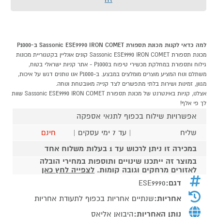
למה כדאי לקנות מכונת תספורת Sassonic ESE9990 IRON COMET ב-P1000
מכונת תספורת Sassonic ESE9990 IRON COMET קונים אונליין בקטגוריית מכונות
גילוח ותספורת במחלקת מכשירי טיפוח בP1000 - אתר קניות ישראלי בטוח,
משתלם ונוח המציע מוצרים מומלצים במבצע. ב-P1000 אנו נותנים דגש על איכות,
מגוון, זמינות ושירות בלתי מתפשרים לצד קנייה מאובטחת ונוחה.
אצלנו, קניות באינטרנט של מכונת תספורת Sassonic ESE9990 IRON COMET שוות
לך פי אלף!
אפשרויות שילוח בכפוף לתנאי אספקה
שליח
| עד 7 ימי עסקים |
חינם
במכירה זו ניתן לרכוש עד 1 בעלות משלוח אחד
במוצר זה ייתכנו שינויים ותוספות במחירי הובלה
לאזורים מרחקים וגובה קומות.
לצפייה לחץ כאן
דגם:
ESE9990
אחריות:
שנתיים אחריות בכפוף לתעודת אחריות
נותן האחריות:
היבואן אליאס