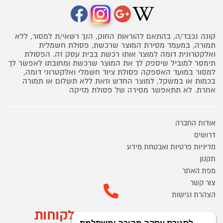
קונה נכבד/ה, בהתאם להוראות החוק, הנך רשאי/ת למסור, ללא
תמורה, במעמד מסירת המוצר שרכשת, פסולת חשמלית
ואלקטרונית דומה למוצר אותו רכשת בבית עסק זה. הפסולת
תימסר למוביל שיספק לך את המוצר שרכשת ומחובתו לאפשר לך
למסור במועד האספקה פסולת ציוד חשמלי ואלקטרוני דומה,
בכמות או במשקל, למוצר החדש וזאת ללא תשלום או תמורה
אחרת. לא תתאפשר מסירה של פסולת מזיקה
אודות החברה
דרושים
מדיניות פרטיות ואבטחת מידע
תקנון
מפת האתר
צור קשר
הצהרת נגישות
מוקד הזמנות ושירות לקוחות