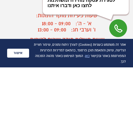
03-9545370
שעות פעילות מוקד הזמנות:
א' - ה':
09:00 - 18:00
ו' וערבי חג:
09:00 - 13:00
שעות פעילות מוקד שירות לקוחות:
אתר זה משתמש בעוגיות (Cookies) לצורך ניתוח נתונים, שיפור חוויית
א' - ד':
09:00 - 16:30
הגלישה, שיווק והתאמת תוכן פרסומי, בהתאם למדיניות הפרטיות
ה :
09:00 - 16:00
אישור
המפורסמת באתר ובקישור
כאן
. המשך השימוש באתר מהווה הסכמה
חול המועד
09:00 - 15:00
לכך.
?
יצירת קשר/ביטול הזמנה
כל הזכויות שמורות P1000© 2021
התמונות להמחשה בלבד
ט.ל.ח.