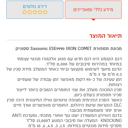
דירוג גולשים
מידע כללי ומאפיינים
תיאור המוצר
מכונת תספורת Sassonic ESE9990 IRON COMET ססוניק
דגם הקומט הינו דגם חדש עם מנוע אלקטרו מגנטי עצמתי
במיוחד במהירות סיבובים של 11,000 סל"ד.
הדגם מיועד לשימוש מקצועי וביתי כאחד המשלב מידת סכין של
0.3 מ"מ עד 3 מ"מ
זמן טעינה של כ-90 דקות מאפשר זמן עבודה של שעתיים
רצופות.
סכין המכונה משלב את שני החומרים הטובים ביותר לייצור
סכיני תספורת בעולם כיום,
כאשר הסכין הפנימית מצופה טיטניום ואילו החיצונית הינה סכין
DLC הנקראת שיטת היהלום, החומרים מאפשרים אורך חיים
ארוך יותר משמעותית מבעבר.
בדגם האיירון המשודרג ישנו גוף אחורי מתכתי, ומערכת ANTI
KNOCKING המעלה את סיבובי המנוע ל13,000 סל"ד
מסרקי מידות מגנטיים במידות: 1.5, 3, 4.5, 6, 10 מ"מ