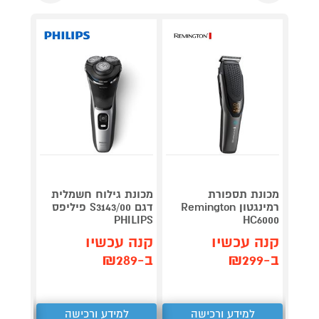
מכונת
מכונת תספורת
מכונת גילוח חשמלית
estige
רמינגטון Remington
דגם S3143/00 פיליפס
ESE790
PHILIPS
HC6000
329
₪
קנה עכשיו
קנה עכשיו
קנה 
ב-₪299
ב-₪289
ב-₪314
למידע ורכישה
למידע ורכישה
ל