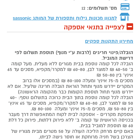
מס' תשלומים:
12
למגוון מכונות גילוח ותספורת של המותג
sassonic
לצפייה בתנאי אספקה
מחירון התקנות ספקים
הובלה/פינוי חריגים (לרבות ע"י מנוף) תוספת תשלום לפי
דרישת המוביל
.
הובלה לכל קומה נוספת בבית מגורים ללא מעלית. מעל קומה
ב' 40-50 ₪ למוצר לבן, 60-80 ₪ למקרר/מקפיא, מסכים עד 65
אינץ' בין 50-80 ₪
מסכים מ-75 אינץ' ומעלה 80-100 ₪ (במסכים אלו ברוב
המקרים יידרש מנוף ותחול הוראת הובלה חריגה שלעיל. אם לא
יידרש מנוף תחול תוספת הקומות כבר מהקומה הראשונה)
הובלה לכל קומה נוספת בתוך הבית כרוכה בתשלום נוסף: 40-
50 ₪ למוצר לבן, 60-80 ₪ למקרר/מקפיא, מסכים עד 65 אינץ'
בין 50-80 ₪, מסכים מ-75 אינץ' ומעלה 80-100 ₪.
אספקת מקררים - אספקה לבית לקוח המתאפשרת דרך מעבר
בכניסה הראשית עד קומה ב' ללא פירוק דלתות, פירוק כל דלת
60 ₪ תוספת למוביל בבית.
באם קיים מרחק הליכה העולה על 50 מטרים מבית מגוריו של
הצרכן בשל חניה מרוחקת או חוסר גישה לביתו,