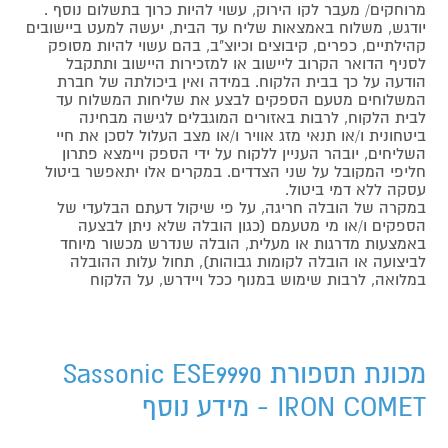
מרוחקים/ מעבר לקו הירוק, עשוי להיות כרוך בתשלום נוסף .
יודגש, משלוח באמצאות שליח עד הבית, יעשה למעט ביישובים
קהילתיים, כפרים, קיבוצים וכיוצ"ב, בהם עשוי להיות מסופק
לסניף הדואר הקרוב ליישוב או למזכירות היישוב ותתקבל
הודעה על כך בבית הלקוח. במידה ואין ביכולתה של חברת
המשלוחים מטעם הספקים לבצע את שליחות המשלוח עד
לבית הלקוח, לרבות באזורים המוגבלים לגישה מבחינה
ביטחונית ו/או תנאי מזג אוויר ו/או מצב העלול לסכן את חיי
השליחים, יובהר העניין ללקוח על ידי הספק ויימצא פתרון
חליפי המקובל על שני הצדדים. במקרים אלו יתאפשר ביטול
עסקה ללא דמי ביטול.
במקרה של הובלה חריגה, על פי שיקול דעתם הבלעדי של
הספקים ו/או מי מטעמם (כגון הובלה שלא ניתן לבצעה
באמצעות מדרגות או מעלית, הובלה שנדרש מכשור מיוחד
לביצועה או הובלה לקומות גבוהות), תחול עלות ההובלה
במלואה, לרבות שימוש במנוף ככל ויידרש, על הלקוח
מכונת תספורת Sassonic ESE9990
IRON COMET - מידע נוסף