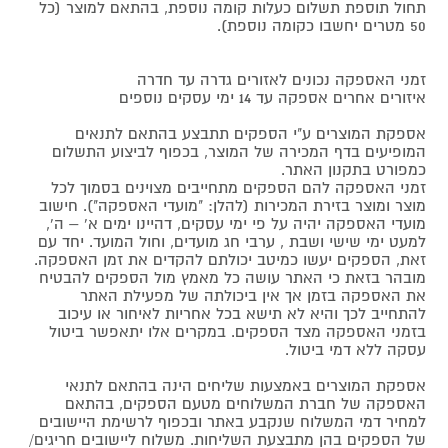
תחול תוספת תשלום כעלות קומה נוספת, בהתאם למוצר (כל
50 מטרים יחשבו כקומה נוספת).
זמני האספקה נכונים לאזורים גדרה עד חדרה
איזורים אחרים אספקה עד 14 ימי עסקים נוספים
אספקת המוצרים ע"י הספקים תתבצע בהתאם לתנאים
המופיעים בדף המכירה של המוצר, בכפוף לביצוע התשלום
כמפורט בתקנון האתר.
זמני האספקה להם הספקים מתחייבים מצוינים בסמוך לכל
מוצר ומוצר בזירת המכירות (להלן: "מועדי האספקה"). חישוב
מועדי האספקה יהיה על פי ימי עסקים, דהיינו ימים א' – ה',
למעט ימי שישי ושבת , ערבי חג מועדים, וחול המועד. יחד עם
זאת, הספקים יעשו כמיטב יכולתם להקדים את זמן האספקה.
מובהר בזאת כי האתר עושה כל מאמץ מול הספקים להבטיח
את האספקה בזמן אך אין ביכולתה של מפעילת האתר
להתחייב לכך והיא לא תישא בכל אחריות לאיחור או עיכוב
בזמני האספקה מצד הספקים. במקרים אלו יתאפשר ביטול
עסקה ללא דמי ביטול.
אספקת המוצרים באמצעות שליחים הינה בהתאם לתנאי
האספקה של חברת המשלוחים מטעם הספקים, בהתאם
למחיר דמי המשלוח שנקבע באתר ובכפוף לרשימת היישובים
של הספקים בהן מתבצעת השליחות. משלוח ליישובים חריגים/