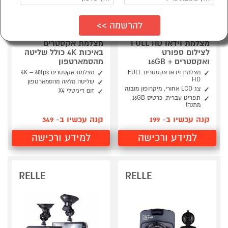
מצלמת וידאו FULL HD
מצלמת אקסטרים
לצילום ספורט
באיכות 4K כולל שליטה
ואקסטרים + 16GB
מהסמארטפון
מצלמת וידאו אקסטרים FULL
מצלמת אקסטרים 4K – 60fps
HD
שליטה מלאה מהסמארטפון
צג LCD אחורי, מיקרופון מובנה
זום דיגיטלי X4
תפריט עברית, כרטיס 16GB
מתנה!
קנה עכשיו ב- 199
קנה עכשיו ב- 349
למידע ורכישה
למידע ורכישה
RELLE
RELLE