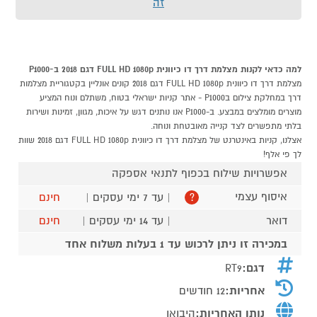
זה
למה כדאי לקנות מצלמת דרך דו כיוונית FULL HD 1080p דגם 2018 ב-P1000
מצלמת דרך דו כיוונית FULL HD 1080p דגם 2018 קונים אונליין בקטגוריית מצלמות
דרך במחלקת צילום בP1000 - אתר קניות ישראלי בטוח, משתלם ונוח המציע
מוצרים מומלצים במבצע. ב-P1000 אנו נותנים דגש על איכות, מגוון, זמינות ושירות
בלתי מתפשרים לצד קנייה מאובטחת ונוחה.
אצלנו, קניות באינטרנט של מצלמת דרך דו כיוונית FULL HD 1080p דגם 2018 שוות
לך פי אלף!
אפשרויות שילוח בכפוף לתנאי אספקה
איסוף עצמי
| עד 7 ימי עסקים |
חינם
?
דואר
| עד 14 ימי עסקים |
חינם
במכירה זו ניתן לרכוש עד 1 בעלות משלוח אחד
דגם:
RT9
אחריות:
12 חודשים
נותן האחריות:
היבואן