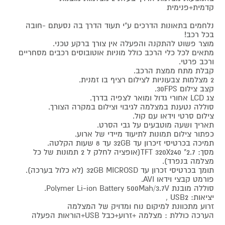
קדמית+פנימית
נלחמים בתאונות הדרכים ע"י תעוד הדרך בה נסעתם -חובה
בכל רכב!
מוצר פשוט להתקנה והפעלה אין צורך ברקע טכני.
מתאים לכל כלי הרכב כולל מוניות אוטובוסים רכבים מסחריים
ורכב פרטי.
קבלת מתח ממצת הרכב.
2 מצלמות צבעוניות לצילום רציף בו זמנית.
קצב צילום 30FPS.
צג LCD אחורי גדול ומואר לצפיה בדרך.
סוללה נטענת במצלמה לגיבוי וצילום במקרה הצורך.
צילום סרטי וידאו עם קול.
תאריך ושעה מוטבעים על גבי הסרט.
כפתור צילום תמונות לתיעוד מיידי של ארוע.
תמיכה בכרטיסי זיכרון עד 32GB עד 8 שעות הקלטה.
מסך: 2.7" TFT 320X240(אופציה לחלק ל 2 תמונות של כל
מצלמה בנפרד).
תומך בכרטיסי זכרון עד 32GB MICROSD (לא כלול בערכה).
פורמט קבצי וידאו AVI.
סוללה מובנת Polymer Li-ion Battery 500Mah/3.7V.
יציאות: USB2 ,
זרוע מתכוונת למיקום נוח ומדויק של המצלמה
הערכה כוללת : מצלמה +זרוע+כבל USB+הוראות הפעלה