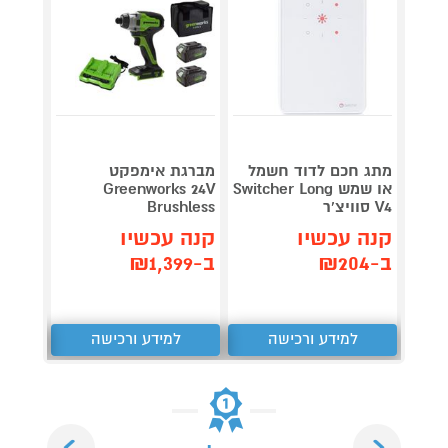
מתג חכם לדוד חשמל
מברגת אימפקט
מתג ח
או שמש Switcher Long
Greenworks 24V
דג
V4 סוויצ'ר
Brushless
SL01 סוויצ'ר
קנה עכשיו
קנה עכשיו
קנה 
ב-₪204
ב-₪1,399
ב-₪138
למידע ורכישה
למידע ורכישה
ל
Next
Previous