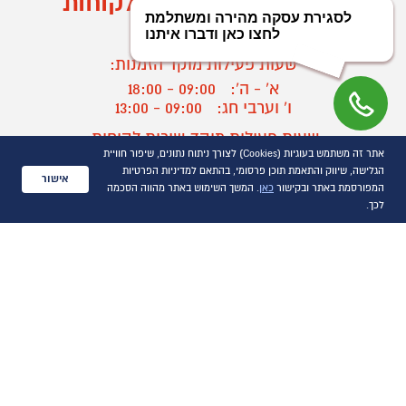
מוקד הזמנות ושירות לקוחות
03-9545370
שעות פעילות מוקד הזמנות:
א' - ה':
09:00 - 18:00
ו' וערבי חג:
09:00 - 13:00
שעות פעילות מוקד שירות לקוחות:
אתר זה משתמש בעוגיות (Cookies) לצורך ניתוח נתונים, שיפור חוויית
א' - ד':
09:00 - 16:30
הגלישה, שיווק והתאמת תוכן פרסומי, בהתאם למדיניות הפרטיות
ה :
09:00 - 16:00
אישור
המפורסמת באתר ובקישור
כאן
. המשך השימוש באתר מהווה הסכמה
חול המועד
09:00 - 15:00
לכך.
?
יצירת קשר/ביטול הזמנה
כל הזכויות שמורות P1000© 2021
התמונות להמחשה בלבד
ט.ל.ח.