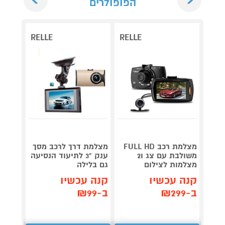
הפופולרים
RELLE
RELLE
מצלמת רכב FULL HD
מצלמת דרך לרכב מסך
מצלמת
משולבת עם צג ו2
ענק "3 לתיעוד הנסיעה
מצלמות לצילום
גם בלילה
בתנאי
קנה עכשיו
קנה עכשיו
קנה 
ב-₪299
ב-₪99
ב-₪88