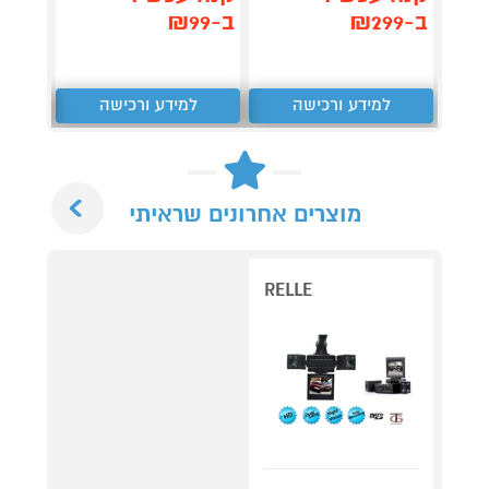
ב-₪299
ב-₪99
ב-₪88
למידע ורכישה
למידע ורכישה
ל
Next
מוצרים אחרונים שראיתי
RELLE