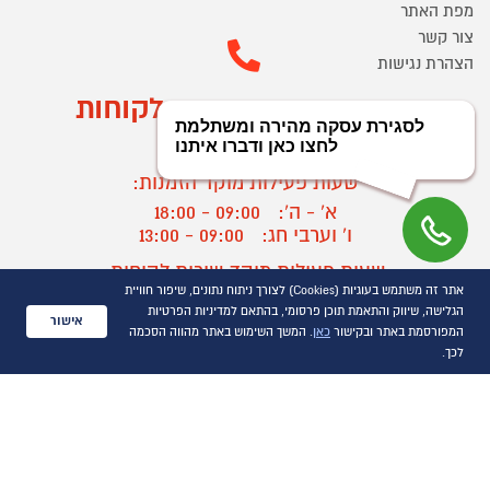
מפת האתר
צור קשר
הצהרת נגישות
מוקד הזמנות ושירות לקוחות
03-9545370
שעות פעילות מוקד הזמנות:
א' - ה':
09:00 - 18:00
ו' וערבי חג:
09:00 - 13:00
שעות פעילות מוקד שירות לקוחות:
אתר זה משתמש בעוגיות (Cookies) לצורך ניתוח נתונים, שיפור חוויית
א' - ד':
09:00 - 16:30
הגלישה, שיווק והתאמת תוכן פרסומי, בהתאם למדיניות הפרטיות
ה :
09:00 - 16:00
אישור
המפורסמת באתר ובקישור
כאן
. המשך השימוש באתר מהווה הסכמה
חול המועד
09:00 - 15:00
לכך.
?
יצירת קשר/ביטול הזמנה