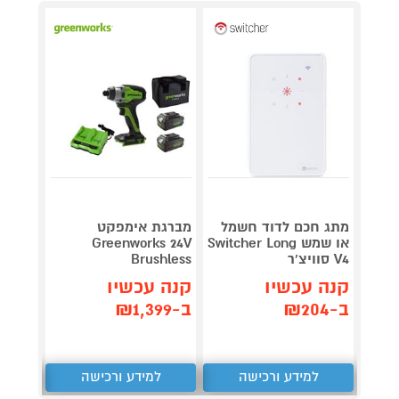
מתג חכם לדוד חשמל
מברגת אימפקט
מתג ח
או שמש Switcher Long
Greenworks 24V
דג
V4 סוויצ'ר
Brushless
SL01 סוויצ'ר
קנה עכשיו
קנה עכשיו
קנה 
ב-₪204
ב-₪1,399
ב-₪138
למידע ורכישה
למידע ורכישה
ל