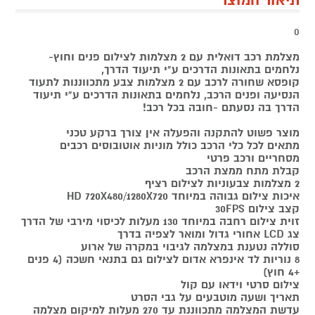
תיאור המוצר
0
מצלמת רכב דואלית עם 2 מצלמות לצילום פנים וחוץ-
נלחמים בתאונות הדרכים ע"י תיעוד הדרך,
קופסא שחורה לרכב עם 2 מצלמות צבע מתכווננות לתעוד
הנסיעה ופנים הרכב, נלחמים בתאונות הדרכים ע"י תיעוד
הדרך בה נסעתם -חובה בכל רכב!
מוצר פשוט להתקנה והפעלה אין צורך ברקע טכני
מתאים לכל כלי הרכב כולל מוניות אוטובוסים רכבים
מסחריים ורכב פרטי
קבלת מתח ממצת הרכב
2 מצלמות צבעוניות לצילום רציף
איכות צילום גבוהה במיוחד HD 720X480/1280X720
קצב צילום 30FPS
זוית צילום רחבה במיוחד 130 מעלות לכיסוי מירבי של הדרך
צג LCD אחורי גדול ומואר לצפיה בדרך
סוללה נטענת במצלמה לגיבוי במקרה של ארוע
8 נוריות לד אינפרא אדום לצילום גם בתנאי חשכה (4 פנים
+4 חוץ)
צילום סרטי וידאו עם קול
תאריך ושעה מוטבעים על גבי הסרט
עדשת המצלמה מתכווננת עד 270 מעלות למיקום מצלמה