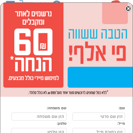
0
×
ראשי
המותגים
TREKGEAR טרק גיר
הסתר רשימת קטגוריות
תיקים ומזוודות (9)
TREKGEAR טרק גיר
נמצאו 9 TREKGEAR טרק גיר
מיון:
הפופולרים ביותר
שם:
שם משפחה:
מייל:
טלפון: