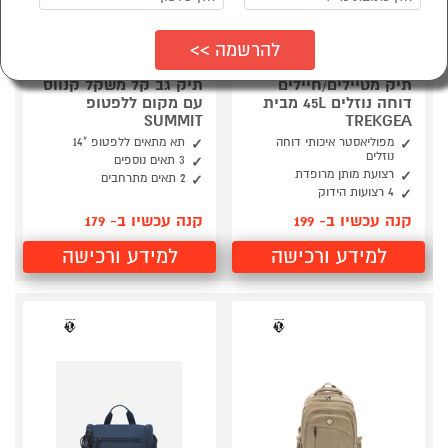
תיק מטיילים/חיילים
תיק גב קל משקל קנווס
דוחה נוזלים 45L מבית
עם מקום ללפטופ
SUMMIT
TREKGEA
מפוליאסטר איכותי דוחה
תא מתאים ללפטופ "14
נוזלים
3 תאים נוספים
רצועת מותן מרופדת
2 תאים מתרחבים
4 רצועות הידוק
קנה עכשיו ב- 199
קנה עכשיו ב- 179
למידע ורכישה
למידע ורכישה