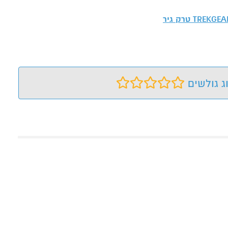
TREKGE טרק גיר
ג גולשים