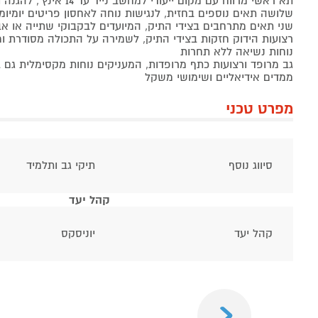
תא ראשי מרווח עם מקום ייעודי למחשב נייד עד 14 אינץ', להגנה וארגון מושלמים.
שלושה תאים נוספים בחזית, לנגישות נוחה לאחסון פריטים יומיומי
שני תאים מתרחבים בצידי התיק, המיועדים לבקבוקי שתייה או אב
רצועות הידוק חזקות בצידי התיק, לשמירה על התכולה מסודרת ו
נוחות נשיאה ללא תחרות
גב מרופד ורצועות כתף מרופדות, המעניקים נוחות מקסימלית גם ב
ממדים אידיאליים ושימושי משקל
מפרט טכני
סיווג נוסף
תיקי גב ותלמיד
קהל יעד
קהל יעד
יוניסקס
Previous