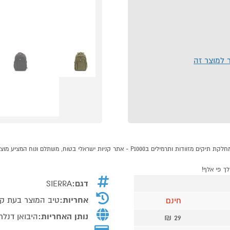
ר למוצר זה
דגם:
SIERRA
אחריות:
טיב המוצר בעת ק
חינם
נותן האחריות:
היבואן דנלר
29 ₪