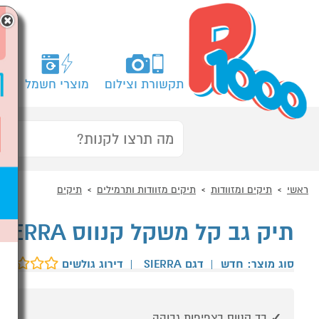
×
תקשורת וצילום
מוצרי חשמל
מח
ראשי
תיקים ומזוודות
תיקים מזוודות ותרמילים
תיקים
תיק גב קל משקל קנווס SIERRA מבית TREKGEAR
סוג מוצר: חדש
|
דגם SIERRA
|
דירוג גולשים
בד קנווס בצפיפות גבוהה