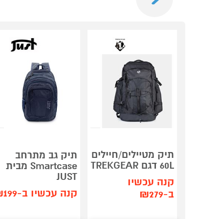
תיק מטיילים/חיילים
תיק גב מתרחב
60L דגם TREKGEAR
Smartcase מבית
JUST
קנה עכשיו
קנה עכשיו ב-₪199
ב-₪279