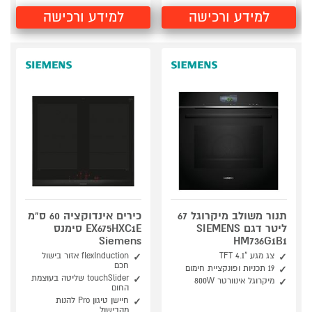
למידע ורכישה
למידע ורכישה
תנור משולב מיקרוגל 67
כירים אינדוקציה 60 ס"מ
ליטר דגם SIEMENS
EX675HXC1E סימנס
Siemens
HM736G1B1
צג מגע "TFT 4.1
flexInduction אזור בישול
חכם
19 תכניות ופונקציית חימום
touchSlider שליטה בעוצמת
מיקרוגל אינוורטר 800W
החום
חיישן טיגון Pro להנות
מהבישול