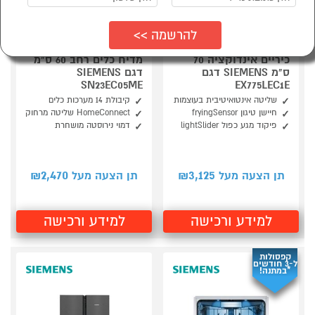
כיריים אינדוקציה 70
מדיח כלים רחב 60 ס"מ
ס"מ SIEMENS דגם
דגם SIEMENS
SN23EC05ME
EX775LEC1E
שליטה אינטואיטיבית בעוצמות
קיבולת 14 מערכות כלים
חיישן טיגון fryingSensor
HomeConnect שליטה מרחוק
פיקוד מגע כפול lightSlider
דמוי נירוסטה מושחרת
2,470
3,125
תן הצעה מעל ₪
תן הצעה מעל ₪
למידע ורכישה
למידע ורכישה
קפסולות
ל-3 חודשים
*במתנה!