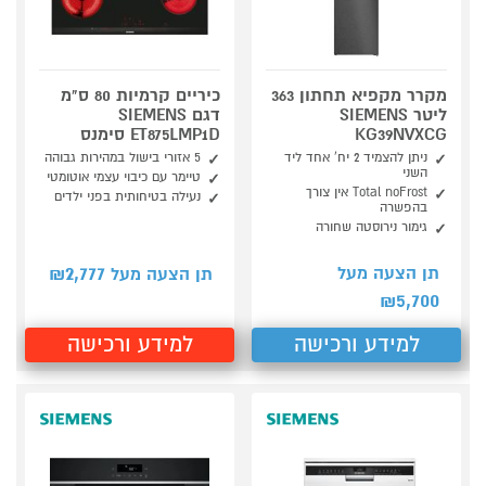
מקרר מקפיא תחתון 363
כיריים קרמיות 80 ס"מ
ליטר SIEMENS
דגם SIEMENS
KG39NVXCG
ET875LMP1D סימנס
ניתן להצמיד 2 יח' אחד ליד
5 אזורי בישול במהירות גבוהה
השני
טיימר עם כיבוי עצמי אוטומטי
Total noFrost אין צורך
נעילה בטיחותית בפני ילדים
בהפשרה
גימור נירוסטה שחורה
2,777
תן הצעה מעל
תן הצעה מעל ₪
5,700
₪
למידע ורכישה
למידע ורכישה