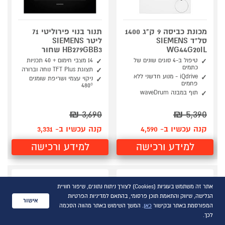
מכונת כביסה 9 ק"ג 1400
תנור בנוי פירוליטי 71
סל"ד SIEMENS
ליטר SIEMENS
WG44G20IL
HB279GBB3 שחור
טיפול ב-4 סוגים שונים של
14 מצבי חימום + 40 תכניות
כתמים
תצוגת TFT Plus נוחה וברורה
iQdrive - מנוע חדשני ללא
ניקוי עצמי ושריפת שומנים
פחמים
480°
תוף במבנה waveDrum
₪
3,690
₪
5,390
קנה עכשיו ב- 4,590
קנה עכשיו ב- 3,331
למידע ורכישה
למידע ורכישה
אתר זה משתמש בעוגיות (Cookies) לצורך ניתוח נתונים, שיפור חוויית
הגלישה, שיווק והתאמת תוכן פרסומי, בהתאם למדיניות הפרטיות
אישור
המפורסמת באתר ובקישור
כאן
. המשך השימוש באתר מהווה הסכמה
לכך.