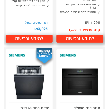
sensoFlow
מגוון רחב של משקאות קפה
אפשרות שימוש בסנן מים
תצוגה דיגיטלית צבעונית
Brita
מטחנת קפה איכותית קראמית
₪
1,990
תן הצעה מעל
3,025
₪
קנה עכשיו ב- 1,679
למידע ורכישה
למידע ורכישה
קפסולות
ל-3 חודשים
*במתנה!
תנור בנוי משולב
מדיח רחב 60 ס"מ