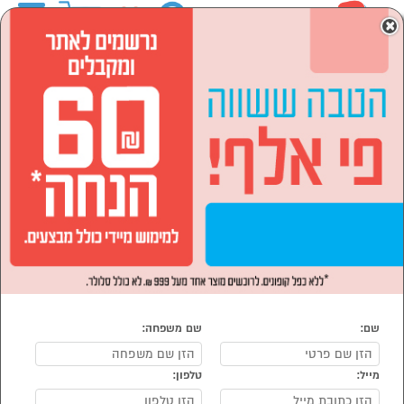
0
×
ראשי
המותגים
SIEMENS סימנס
הסתר רשימת קטגוריות
מוצרי חשמל (73)
SIEMENS סימנס
נמצאו 73 SIEMENS , סימנס
מיון:
הפופולרים ביותר
שם:
שם משפחה:
מייל:
טלפון: