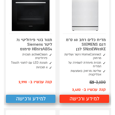
מדיח כלים רחב 60 ס"מ
תנור בנוי פירוליטי 71
דגם SIEMENS
ליטר Siemens
SN23EW03KE לבן
HB572ABS4 סימנס
HomeConnect ניטור ושליטה
activeClean תוכנית
מרחוק
פירוליטית
תכנית מיוחדת לשמירה על
תצוגת LED עם לחצני Touch
המדיח
6 תוכניות
שליטה מרחוק באמצעות
אפליקציה
₪
3,100
קנה עכשיו ב- 2,990
קנה עכשיו ב- 2,482
למידע ורכישה
למידע ורכישה