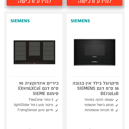
למידע ורכישה
למידע ורכישה
מיקרוגל בילד אין בגובה
כיריים אינדוקציה 90
38 ס"מ דגם SIEMENS
ס"מ דגם EX975LXC1E
BE732L1B
סימנס SIEME
עוצמה חזקה במיוחד
5 אזורי FlexZone
מנגנון בישול אוטומטי
פיקוד מגע כפול lightSlider
10 תכניות אוטומטיות
חיישן טיגון FryingSensor