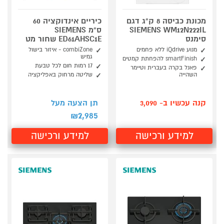
מכונת כביסה 8 ק"ג דגם
כיריים אינדוקציה 60
SIEMENS WM12N222IL
ס"מ SIEMENS
סימנס
ED61AHSC1E שחור מט
מנוע iQdrive ללא פחמים
combiZone - איזור בישול
גמיש
smartFinish להפחתת קמטים
17 רמות חום לכל טבעת
פאנל בקרה בעברית וטיימר
השהייה
שליטה מרחוק באפליקציה
קנה עכשיו ב- 3,090
תן הצעה מעל
2,985
₪
למידע ורכישה
למידע ורכישה