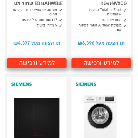
KG49NVXCG
ED81AHWB1E שחור מט
Total noFrost הפשרה
שליטה אינטואיטיבית בעוצמת
אוטומטית
החום
מנוע אינוורטר
17 רמות חום לכל טבעת
מערכת multiAirflow לפיזור
5 אזורי בישול
קור
4,377
6,396
תן הצעה מעל ₪
תן הצעה מעל ₪
למידע ורכישה
למידע ורכישה