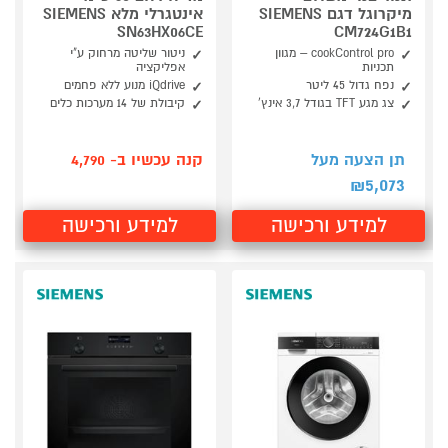
מיקרוגל דגם SIEMENS
אינטגרלי מלא SIEMENS
SN63HX06CE
CM724G1B1
cookControl pro – מגוון
ניטור שליטה מרחוק ע"י
תכניות
אפליקציה
נפח גדול 45 ליטר
iQdrive מנוע ללא פחמים
צג מגע TFT בגודל 3,7 אינץ'
קיבולת של 14 מערכות כלים
תן הצעה מעל
קנה עכשיו ב- 4,790
5,073
₪
למידע ורכישה
למידע ורכישה