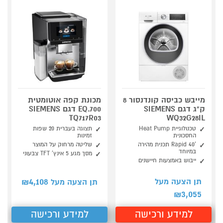
מייבש כביסה קונדנסור 8
מכונת קפה אוטומטית
ק"ג דגם SIEMENS
EQ.700 דגם SIEMENS
TQ717R03
WQ32G28IL
טכנולוגיית Heat Pump
תצוגה בעברית 20 שפות
החסכונית
זמינות
’Rapid 40 תכנית מהירה
שליטה מרחוק על המוצר
במיוחד
מסך מגע 5 אינץ' TFT צבעוני
ייבוש באמצעות חיישנים
4,108
תן הצעה מעל
תן הצעה מעל ₪
3,055
₪
למידע ורכישה
למידע ורכישה