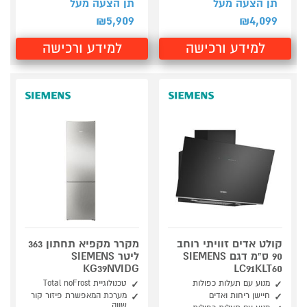
תן הצעה מעל
תן הצעה מעל
5,909
4,099
₪
₪
למידע ורכישה
למידע ורכישה
קולט אדים זוויתי רוחב
מקרר מקפיא תחתון 363
90 ס"מ דגם SIEMENS
ליטר SIEMENS
KG39NVIDG
LC91KLT60
מנוע עם תעלות כפולות
טכנולוגיית Total noFrost
חיישן ריחות ואדים
מערכת המאפשרת פיזור קור
שווה