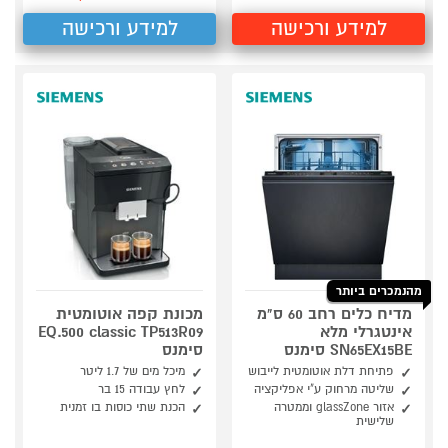
למידע ורכישה
למידע ורכישה
מהנמכרים ביותר
מדיח כלים רחב 60 ס"מ
מכונת קפה אוטומטית
אינטגרלי מלא
EQ.500 classic TP513R09
SN65EX15BE סימנס
סימנס
פתיחת דלת אוטומטית לייבוש
מיכל מים של 1.7 ליטר
שליטה מרחוק ע"י אפליקציה
לחץ עבודה 15 בר
אזור glassZone וממטרה
הכנת שתי כוסות בו זמנית
שלישית