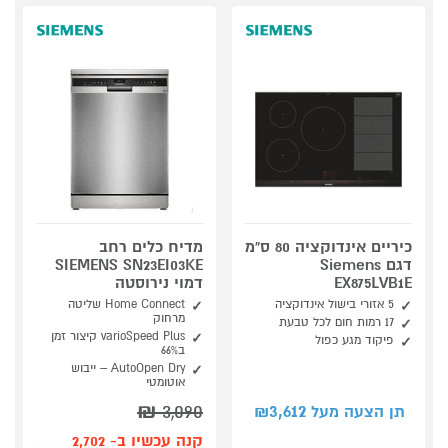
כיריים אינדוקציה 80 ס”מ
מדיח כלים רחב
דגם Siemens
SIEMENS SN23EI03KE
EX875LVB1E
דמוי נירוסטה
5 אזורי בישול אינדוקציה
Home Connect שליטה
מרחוק
17 רמות חום לכל טבעת
varioSpeed Plus קיצור זמן
פיקוד מגע כפול
ב66%
AutoOpen Dry – ייבוש
אוטומטי
₪
3,090
3,612
תן הצעה מעל ₪
קנה עכשיו ב- 2,702