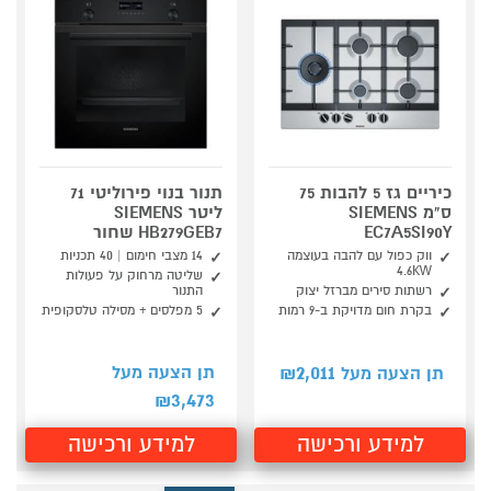
כיריים גז 5 להבות 75
תנור בנוי פירוליטי 71
ס"מ SIEMENS
ליטר SIEMENS
EC7A5SI90Y
HB279GEB7 שחור
ווק כפול עם להבה בעוצמה
14 מצבי חימום | 40 תכניות
4.6KW
שליטה מרחוק על פעולות
רשתות סירים מברזל יצוק
התנור
בקרת חום מדויקת ב-9 רמות
5 מפלסים + מסילה טלסקופית
2,011
תן הצעה מעל
תן הצעה מעל ₪
3,473
₪
למידע ורכישה
למידע ורכישה