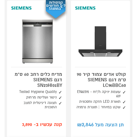
קפסולות
ל-3 חודשים
*במתנה!
קולט אדים צמוד קיר 90
מדיח כלים רחב 60 ס"מ
ס"מ דגם SIEMENS
דגם SIEMENS
SN23HI01BY
LC96BBC60
עוצמת יניקה EN61591 - m³/h
Tested Hygiene Quality
619
ניטור ושליטה מרחוק
תאורת LED חזקה וחסכונית
תצוגה דיגיטלית למצב
שקט במיוחד | תוצרת גרמניה
התוכנית
2,846
קנה עכשיו ב- 3,890
תן הצעה מעל ₪