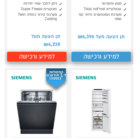
מנוע אינוורטר
ניתן לחבר שתי יחידות
טכנולוגיית Total noFrost
פונקציית Super Freeze
מערכת המאפשרת פיזור קור
מערכת קירור כפולה Twin
שווה
Cooling
6,396
תן הצעה מעל
תן הצעה מעל ₪
4,238
₪
למידע ורכישה
למידע ורכישה
קפסולות
ל-3 חודשים
*במתנה!