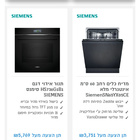
מדיח כלים רחב 60 ס"מ
תנור אידוי דגם
אינטגרלי מלא
HS736G1B1 סימנס
SIEMENS
SiemenSN65YX05CE
ייבוש Zeolite פתיחת דלת
בישול באידוי מהיר ובריא
אוט'
צג מגע TFT גדול במיוחד
שליטה מרחוק ע"י אפליקציה
21 תכניות ופונקציית חימום
סל שלישי VarioDrawer
מהיר
5,769
3,751
תן הצעה מעל ₪
תן הצעה מעל ₪