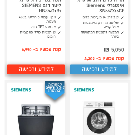
מדיח כלים רחב 60 ס"מ
תנור בנוי פירוליטי 71
אינטגרלי Siemens
ליטר דגם SIEMENS
HB774G1B1
SN65ZX16CE
קיבולת: 14 מערכות כלים
ניקוי עצמי פירוליטי ב480
מעלות
שליטה מרחוק באמצעות
אפליקציה
צג מגע TFT גדול
המלצה לתוכנית המתאימה
13 תכניות כולל פונקציית
ביותר
חימום
₪
5,050
קנה עכשיו ב- 6,990
קנה עכשיו ב- 4,302
למידע ורכישה
למידע ורכישה
קפסולות
ל-3 חודשים
*במתנה!