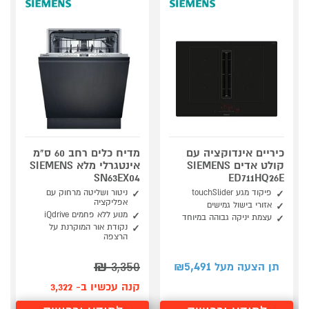
כיריים אינדוקציה עם
מדיח כלים רחב 60 ס"מ
קולט אדים SIEMENS
אינטגרלי מלא SIEMENS
SN63EX04
ED711HQ26E
פיקוד מגע touchSlider
ניטור ושליטה מרחוק עם
אפליקציה
אזורי בישול גמישים
מנוע ללא פחמים iQdrive
עצמת יניקה גבוהה במיוחד
נקודת אור המוקרנת על
הרצפה
₪
3,350
5,491
תן הצעה מעל ₪
קנה עכשיו ב- 3,322