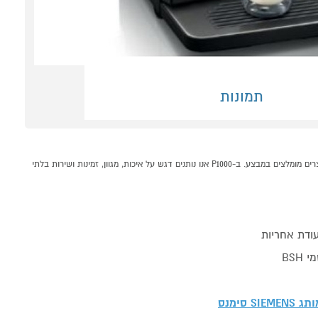
תמונות
מכונת קפה אוטומטית SIEMENS TF301E0 EQ.300 קונים אונליין בקטגוריית מכונות קפה במחלקת מכונות קפה ומוצריו בP1000 - אתר קניות ישראלי בטוח, משתלם ונוח המציע מוצרים מומלצים במבצע. ב-P1000 אנו נותנים דגש על איכות, מגוון, זמינות ושירות בלתי
ודת אחריות
BSH
מותג
SIEMENS סימנס