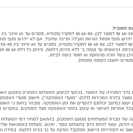
שת המוביל
.
 קומה ב' ללא פירוק דלתות, פירוק כל דלת 60 ₪ תוספת למוביל בבית.
דף המכירה של המוצר, בכפוף לביצוע התשלום כמפורט בתקנון האת
צר בזירת המכירות (להלן: "מועדי האספקה"). חישוב מועדי האספקה יה
קים יעשו כמיטב יכולתם להקדים את זמן האספקה. מובהר בזאת כי ה
כל אחריות לאיחור או עיכוב בזמני האספקה מצד הספקים. במקרים א
 של חברת המשלוחים מטעם הספקים, בהתאם למחיר דמי המשלוח ש
הירוק, עשוי להיות כרוך בתשלום נוסף . יודגש, משלוח באמצאות שליח
ליישוב או למזכירות היישוב ותתקבל הודעה על כך בבית הלקוח. במיד