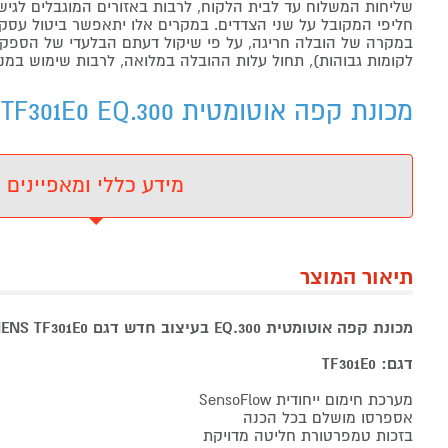
שליחות המשלוח עד לבית הלקוח, לרבות באזורים המוגבלים לגישה מ
חליפי המקובל על שני הצדדים. במקרים אלו יתאפשר ביטול עסקה
במקרה של הובלה חריגה, על פי שיקול דעתם הבלעדי של הספקים 
לקומות גבוהות), תחול עלות ההובלה במלואה, לרבות שימוש במנו
מכונת קפה אוטומטית SIEMENS TF301E0 EQ.300 - מידע נוסף
מידע כללי ומאפיינים
תיאור המוצר
מכונת קפה אוטומטית EQ.300 בעיצוב חדש דגם SIEMENS TF301E0 סימנס
דגם: TF301E0
מערכת חימום ייחודית SensoFlow
אספרסו מושלם בכל הכנה
בזכות טמפרטורת חליטה מדויקת