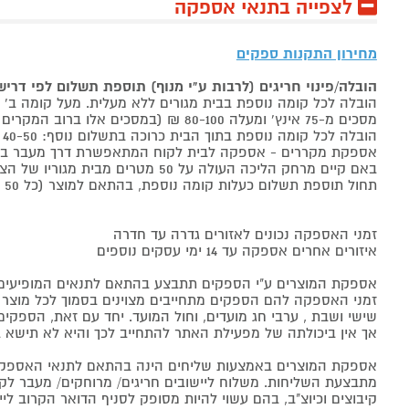
לצפייה בתנאי אספקה
מחירון התקנות ספקים
הובלה/פינוי חריגים (לרבות ע"י מנוף) תוספת תשלום לפי דרי
הובלה לכל קומה נוספת בבית מגורים ללא מעלית. מעל קומה ב' 40-50 ₪ למוצר לבן, 60-80 ₪ למקרר/מקפיא, מסכים עד 65 אינץ' בין 50-80 ₪
מסכים מ-75 אינץ' ומעלה 80-100 ₪ (במסכים אלו ברוב המקרים יידרש מנוף ותחול הוראת הובלה חריגה שלעיל. אם לא יידרש מנוף תחול תוספת הקומות כבר מהקומה הראשונה)
הובלה לכל קומה נוספת בתוך הבית כרוכה בתשלום נוסף: 40-50 ₪ למוצר לבן, 60-80 ₪ למקרר/מקפיא, מסכים עד 65 אינץ' בין 50-80 ₪, מסכים מ-75 אינץ' ומעלה 80-100 ₪.
אספקת מקררים - אספקה לבית לקוח המתאפשרת דרך מעבר בכניסה הראשית עד
באם קיים מרחק הליכה העולה על 50 מטרים מבית מגוריו של הצרכן בשל חניה מרוחקת או חוסר גישה לביתו,
תחול תוספת תשלום כעלות קומה נוספת, בהתאם למוצר (כל 50 מטרים יחשבו כקומה נוספת).
זמני האספקה נכונים לאזורים גדרה עד חדרה
איזורים אחרים אספקה עד 14 ימי עסקים נוספים
אספקת המוצרים ע"י הספקים תתבצע בהתאם לתנאים המופיעים ב
זמני האספקה להם הספקים מתחייבים מצוינים בסמוך לכל מוצר ומו
שישי ושבת , ערבי חג מועדים, וחול המועד. יחד עם זאת, הספ
אך אין ביכולתה של מפעילת האתר להתחייב לכך והיא לא תישא ב
אספקת המוצרים באמצעות שליחים הינה בהתאם לתנאי האספקה
מתבצעת השליחות. משלוח ליישובים חריגים/ מרוחקים/ מעבר לקו 
קיבוצים וכיוצ"ב, בהם עשוי להיות מסופק לסניף הדואר הקרוב 