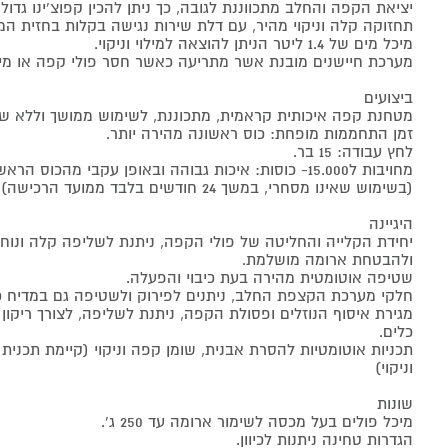
יציאת הקפה והחלב מתכווננת לגובה, כך ניתן להכין קפוצ'ינו גדול 
תחזוקה קלה וניקוי מהיר, עם דלת שירות נגישה בקלות בחזית המ
מיכל מים של 1.4 ליטר הניתן להוצאה למילוי וניקוי.
מערכת חיישנים מובנת אשר מתריעה כאשר חסר פולי קפה או מי
ביצועים
מטחנת קפה איכותית קראמית, מתכוננת, לשימוש ממושך וללא ש
זמן התחממות מופחת: כוס ראשונה מהירה יותר.
לחץ עבודה: 15 בר.
מחויבות ל15.000- כוסות: איכות גבוהה ובאופן עקבי מהכוס הראשונה ועד הכוס ה- 15,000
(בשימוש שאינו מסחרי, במשך 24 חודשים בלבד ממועד הרכישה)
היגיינה
יחידת הקלייה והחליטה של פולי הקפה, ניתנת לשליפה קלה ונוחה,
ולהבטחת ארומה מושלמת.
שטיפה אוטומטית מהירה בעת כיבוי והפעלה.
חלקי מערכת הקצפת החלב, ניתנים לפירוק ולשטיפה גם במדיח כ
מגירת איסוף הנוזלים ופסולת הקפה, ניתנת לשליפה, לצורך ריקון 
כלים.
תכניות אוטומטיות להסרת אבנית, שומן קפה וניקוי (קיימת תכני
וניקוי)
שונות
מיכל פולים בעל מכסה לשימור ארומה עד 250 ג'.
הגדרות טחינה ניתנות לכיוון.