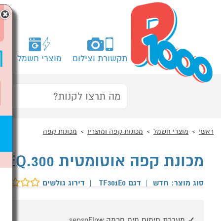
×
תקשורת וצילום
מוצרי חשמל
מח
ראשי
מוצרי חשמל
מכונות קפה ומוצריו
מכונות קפה
מכונת קפה אוטומטית SIEMENS TF301E0 EQ.300
סוג מוצר: חדש
|
דגם TF301E0
|
דירוג גולשים
מערכת חימום מים חכמה sensoFlow