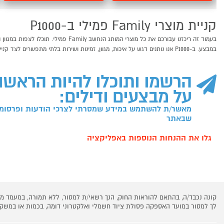
קניית מוצרי Family פמילי ב-P1000
במבצע. ב-P1000 אנו נותנים דגש על איכות, מגוון, זמינות ושירות בלתי מתפשרים לצד קנייה מאובטחת ונוחה. אצלנו, קניות באינטרנט של מוצרי Family פמילי שוות לך פי אלף!
הרשמו ותוכלו להיות הראשו
על מבצעים ודילים:
מאשר/ת להשתמש במידע שמסרתי לצרכי הודעות ופרסומו
שבאתר
גלו את ההנחות הנוספות באפליקציה
קונה נכבד/ה, בהתאם להוראות החוק, הנך רשאי/ת למסור, ללא תמורה, במעמד
לך למסור במועד האספקה פסולת ציוד חשמלי ואלקטרוני דומה, בכמות או במש