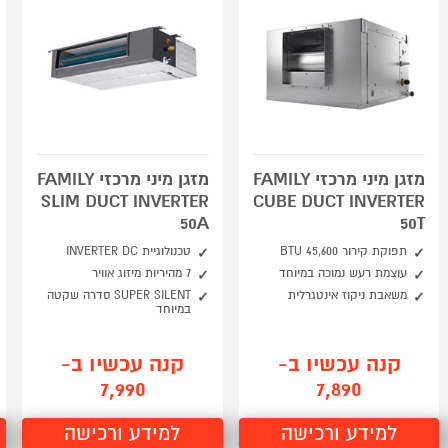
מזגן מיני מרכזי FAMILY
מזגן מיני מרכזי FAMILY
SLIM DUCT INVERTER
CUBE DUCT INVERTER
50A
50T
תפוקת קירור 45,600 BTU
טכנולוגיית INVERTER DC
עוצמת רעש נמוכה במיוחד
7 מהיריות מיזוג אוויר
משאבת ניקוז אינטגרלית
SUPER SILENT סדרה שקטה
במיוחד
קנה עכשיו ב-
קנה עכשיו ב-
7,990
7,890
למידע ורכישה
למידע ורכישה