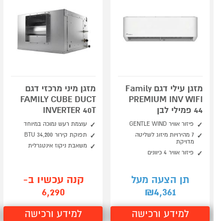
מזגן עילי דגם Family
מזגן מיני מרכזי דגם
FAMILY CUBE DUCT
PREMIUM INV WIFI
44 פמילי לבן
INVERTER 40T
פיזור אוויר GENTLE WIND
עוצמת רעש נמוכה במיוחד
7 מהירויות מיזוג לשליטה
תפוקת קירור 34,200 BTU
מדויקת
משאבת ניקוז אינטגרלית
פיזור אוויר 4 כיוונים
קנה עכשיו ב-
תן הצעה מעל
6,290
4,361
₪
למידע ורכישה
למידע ורכישה