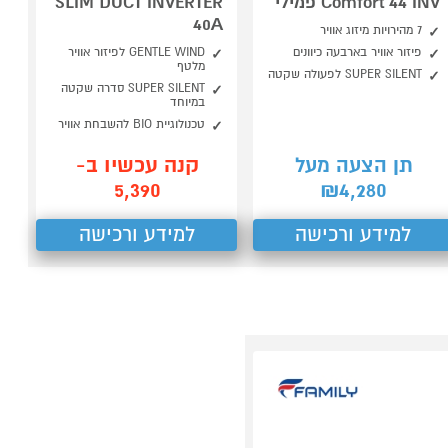
Comfort 44 INV פמילי
SLIM DUCT INVERTER
40A
7 מהירויות מיזוג אוויר
פיזור אוויר בארבעה כיוונים
GENTLE WIND לפיזור אוויר
מלטף
SUPER SILENT לפעולה שקטה
SUPER SILENT סדרה שקטה
במיוחד
טכנולוגיית BIO להשבחת אוויר
קנה עכשיו ב-
תן הצעה מעל
5,390
4,280
₪
למידע ורכישה
למידע ורכישה