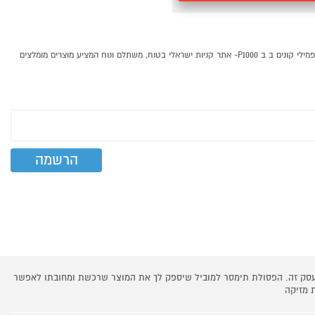
בעמוד זה ריכזנו עבורכם את כל מוצרי המותג הנחשב Family פמילי. תוכלו לצפות במגוון הדגמים הכי פופולאריים של המותג Family פמילי ובמחירי מבצע! מוצרים של המותג Family פמילי קונים ב ב P1000- אתר קניות ישראלי בטוח, משתלם ונוח המציע מוצרים מומלצים
 עסק זה. הפסולת תימסר למוביל שיספק לך את המוצר שרכשת ומחובתו לאפשר
 מזיקה