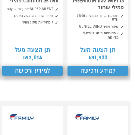
PREMIUM INV WIFI 18
Comfort 25 INV פמילי
פמילי שחור
SUPER SILENT לפעולה שקטה
תפוקת קירור נומינלית 15100
פיזור אוויר בארבעה כיוונים
BTU
7 מהירויות מיזוג אוויר
פיזור אוויר GENTLE WIND
7 מהירויות מיזוג לשליטה
מדויקת
תן הצעה מעל
תן הצעה מעל
2,014
1,933
₪
₪
למידע ורכישה
למידע ורכישה