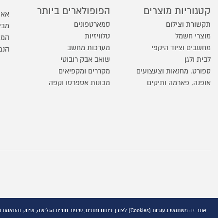
קטגוריות מוצרים
הפופולארים ביותר
אאו
תקשורת וצילום
סמארטפונים
מבצ
מוצרי חשמל
טלוויזיות
המו
מחשבים וציוד היקפי
מערכות מחשב
הנמ
לבית ולגן
שואב אבק רובוטי
ספורט, מחנאות וצעצועים
מקררים ומקפיאים
אופנה, פארמה ותיקים
מכונות אספרסו וקפה
אתר זה משתמש בעוגיות (Cookies) לצורך ניתוח נתונים, שיפור חוויית הגלישה, שיווק והתאמת תוכן פרסומי, בהתאם למדיניות הפרטיות המפורסמת באתר ובקישור