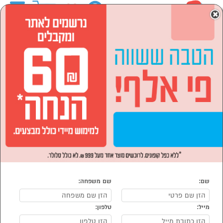
0
×
ראשי
המותגים
BLOMBERG בלומברג
מוצרי חשמל
כביסה, ייבוש ומדיחים
הסתר רשימת קטגוריות
מכונות כביסה (1)
מייבשי כביסה (2)
מדיחי כלים (7)
כביסה, ייבוש ומדיחים BLOMBERG בלומברג
נמצאו 10 מוצרי כביסה, ייבוש ומדיחים של מוצרי BLOMBERG
בלומברג
מיון:
הפופולרים ביותר
שם:
שם משפחה:
הרחבת
הרחבת
מייל:
טלפון:
אחריות מדיחי
אחריות מדיחי
כלים בלומברג*
כלים בלומברג*