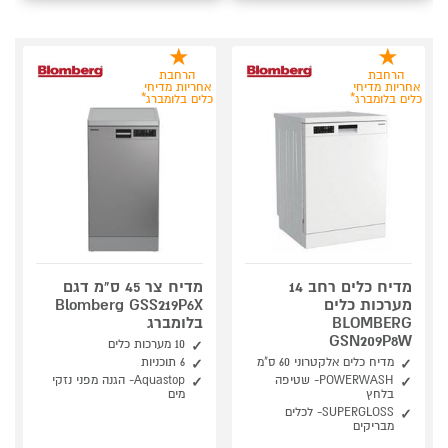
הרחבת
הרחבת
אחריות מדיחי
אחריות מדיחי
כלים בלומברג*
כלים בלומברג*
מדיח כלים רחב 14
מדיח צר 45 ס"מ דגם
מערכות כלים
Blomberg GSS219P6X
BLOMBERG
בלומברג
GSN209P8W
10 מערכות כלים
מדיח כלים אלקטרוני 60 ס"מ
6 תוכניות
POWERWASH- שטיפה
Aquastop- הגנה מפני נזקי
בלחץ
מים
SUPERGLOSS- לכלים
מבריקים