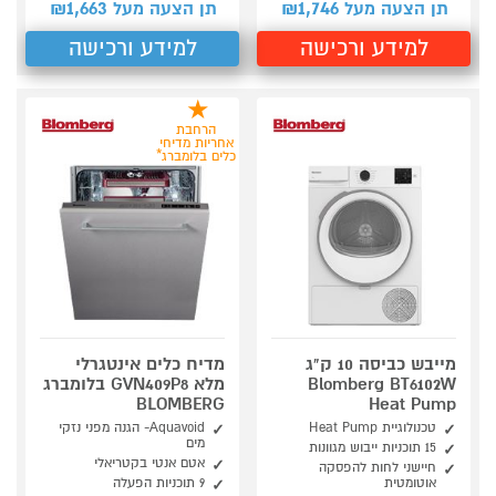
1,663
1,746
תן הצעה מעל ₪
תן הצעה מעל ₪
למידע ורכישה
למידע ורכישה
הרחבת
אחריות מדיחי
כלים בלומברג*
מייבש כביסה 10 ק"ג
מדיח כלים אינטגרלי
Blomberg BT6102W
מלא GVN409P8 בלומברג
BLOMBERG
Heat Pump
טכנולוגיית Heat Pump
Aquavoid- הגנה מפני נזקי
מים
15 תוכניות ייבוש מגוונות
אטם אנטי בקטריאלי
חיישני לחות להפסקה
אוטומטית
9 תוכניות הפעלה