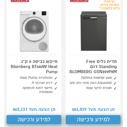
הרחבת
אחריות מדיחי
כלים בלומברג*
מדיח כלים Free
מייבש כביסה 8 ק"ג
Standing דגם
Blomberg BT682W Heat
Pump
BLOMBERG GSN209P8M
מנוע Optima Inverter
טכנולוגיית Heat Pump
Aquavoid הגנה מפני נזקי מים
דירוג אנרגטי A
תוכנית לניקוי עצמי
חיישני לחות להפסקה
אוטומטית
2,137
1,819
תן הצעה מעל ₪
תן הצעה מעל ₪
למידע ורכישה
למידע ורכישה