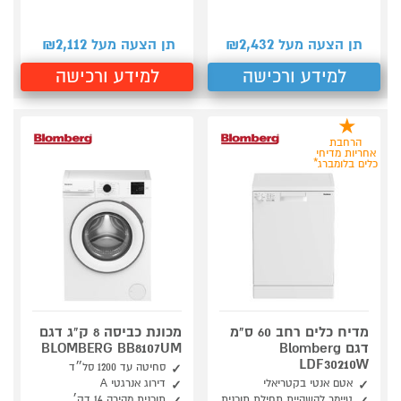
2,112
2,432
תן הצעה מעל ₪
תן הצעה מעל ₪
למידע ורכישה
למידע ורכישה
הרחבת
אחריות מדיחי
כלים בלומברג*
מדיח כלים רחב 60 ס"מ
מכונת כביסה 8 ק"ג דגם
דגם Blomberg
BLOMBERG BB8107UM
LDF30210W
סחיטה עד ‎1200 סל״ד
אטם אנטי בקטריאלי
דירוג אנרגטי ‎A
טיימר להשהיית תחילת תוכנית
תוכנית מהירה ‎14 דק׳