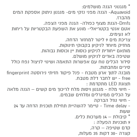
* מנגנוני הגנה מושלמים:
Aquavoid- הגנה מפני נזקי מים- מנגנון ניתוק אספקת המים
מהברז.
Dmfs-הגנת מצוף כפולה- הגנה מפני הצפה.
אטם אנטי בקטריאלי- מונע את השפעת הבקטריות על ריחות
לא נעימים.
צריכת מים 9 ליטר למחזור הדחה.
מחזיק מיוחד לניקיון בקבוקי תינוקות.
מותאם ייחודית לניקיון כוסות יין וכוסות גבוהות.
שטיפה באדים לניקיון מושלם.
סידור הכלים נוח עם אפשרות התאמה ושינוי לניצול נפח כולל
סירים ומחבתות.
מובנה לתוך ארון מטבח - פנל פיקוד חזיתי נירוסטה fingerprint
free - יש לחבר דלת מטבח.
תצוגת LED מתקדמת :
- חיווי מלח - מנגנון ויסות מלח לריכוך מים קשים – הגנה מלאה
על הכלים ממינרלים ומלחים שבמים.
- חיווי נוזל הברקה
- Time delay - טיימר להשהיית תחילת תוכנית הדחה עד 24
שעות
* קיבולת – 14 מערכות כלים.
9 תוכניות הפעלה :
קדם שטיפה – קרה,
קצרה -30 דקות 35 מעלות,