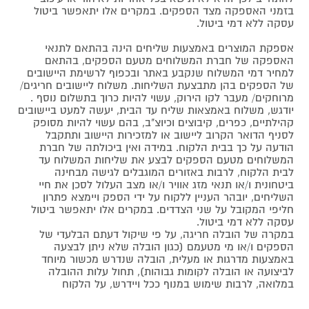
בזמני האספקה מצד הספקים. במקרים אלו יתאפשר ביטול
עסקה ללא דמי ביטול.
אספקת המוצרים באמצעות שליחים הינה בהתאם לתנאי
האספקה של חברת המשלוחים מטעם הספקים, בהתאם
למחיר דמי המשלוח שנקבע באתר ובכפוף לרשימת היישובים
של הספקים בהן מתבצעת השליחות. משלוח ליישובים חריגים/
מרוחקים/ מעבר לקו הירוק, עשוי להיות כרוך בתשלום נוסף .
יודגש, משלוח באמצאות שליח עד הבית, יעשה למעט ביישובים
קהילתיים, כפרים, קיבוצים וכיוצ"ב, בהם עשוי להיות מסופק
לסניף הדואר הקרוב ליישוב או למזכירות היישוב ותתקבל
הודעה על כך בבית הלקוח. במידה ואין ביכולתה של חברת
המשלוחים מטעם הספקים לבצע את שליחות המשלוח עד
לבית הלקוח, לרבות באזורים המוגבלים לגישה מבחינה
ביטחונית ו/או תנאי מזג אוויר ו/או מצב העלול לסכן את חיי
השליחים, יובהר העניין ללקוח על ידי הספק ויימצא פתרון
חליפי המקובל על שני הצדדים. במקרים אלו יתאפשר ביטול
עסקה ללא דמי ביטול.
במקרה של הובלה חריגה, על פי שיקול דעתם הבלעדי של
הספקים ו/או מי מטעמם (כגון הובלה שלא ניתן לבצעה
באמצעות מדרגות או מעלית, הובלה שנדרש מכשור מיוחד
לביצועה או הובלה לקומות גבוהות), תחול עלות ההובלה
במלואה, לרבות שימוש במנוף ככל ויידרש, על הלקוח