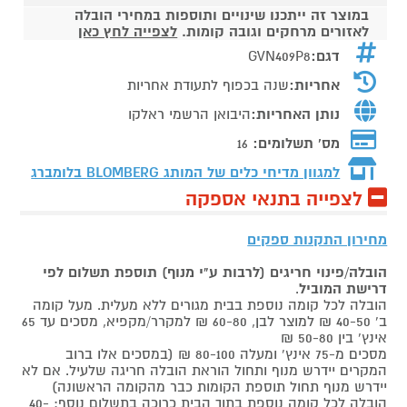
במוצר זה ייתכנו שינויים ותוספות במחירי הובלה
לאזורים מרחקים וגובה קומות.
לצפייה לחץ כאן
דגם:
GVN409P8
אחריות:
שנה בכפוף לתעודת אחריות
נותן האחריות:
היבואן הרשמי ראלקו
מס' תשלומים:
16
למגוון מדיחי כלים של המותג
BLOMBERG בלומברג
לצפייה בתנאי אספקה
מחירון התקנות ספקים
הובלה/פינוי חריגים (לרבות ע"י מנוף) תוספת תשלום לפי
דרישת המוביל
.
הובלה לכל קומה נוספת בבית מגורים ללא מעלית. מעל קומה
ב' 40-50 ₪ למוצר לבן, 60-80 ₪ למקרר/מקפיא, מסכים עד 65
אינץ' בין 50-80 ₪
מסכים מ-75 אינץ' ומעלה 80-100 ₪ (במסכים אלו ברוב
המקרים יידרש מנוף ותחול הוראת הובלה חריגה שלעיל. אם לא
יידרש מנוף תחול תוספת הקומות כבר מהקומה הראשונה)
הובלה לכל קומה נוספת בתוך הבית כרוכה בתשלום נוסף: 40-