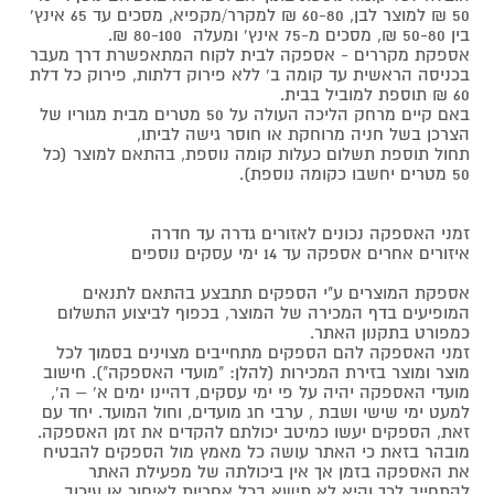
50 ₪ למוצר לבן, 60-80 ₪ למקרר/מקפיא, מסכים עד 65 אינץ'
בין 50-80 ₪, מסכים מ-75 אינץ' ומעלה 80-100 ₪.
אספקת מקררים - אספקה לבית לקוח המתאפשרת דרך מעבר
בכניסה הראשית עד קומה ב' ללא פירוק דלתות, פירוק כל דלת
60 ₪ תוספת למוביל בבית.
באם קיים מרחק הליכה העולה על 50 מטרים מבית מגוריו של
הצרכן בשל חניה מרוחקת או חוסר גישה לביתו,
תחול תוספת תשלום כעלות קומה נוספת, בהתאם למוצר (כל
50 מטרים יחשבו כקומה נוספת).
זמני האספקה נכונים לאזורים גדרה עד חדרה
איזורים אחרים אספקה עד 14 ימי עסקים נוספים
אספקת המוצרים ע"י הספקים תתבצע בהתאם לתנאים
המופיעים בדף המכירה של המוצר, בכפוף לביצוע התשלום
כמפורט בתקנון האתר.
זמני האספקה להם הספקים מתחייבים מצוינים בסמוך לכל
מוצר ומוצר בזירת המכירות (להלן: "מועדי האספקה"). חישוב
מועדי האספקה יהיה על פי ימי עסקים, דהיינו ימים א' – ה',
למעט ימי שישי ושבת , ערבי חג מועדים, וחול המועד. יחד עם
זאת, הספקים יעשו כמיטב יכולתם להקדים את זמן האספקה.
מובהר בזאת כי האתר עושה כל מאמץ מול הספקים להבטיח
את האספקה בזמן אך אין ביכולתה של מפעילת האתר
להתחייב לכך והיא לא תישא בכל אחריות לאיחור או עיכוב