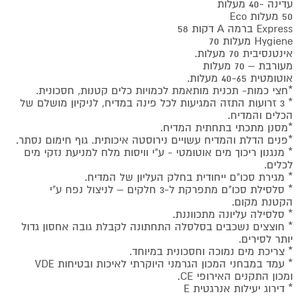
עדינה -40 מעלות
50 מעלות Eco
Express ברמה A דקות 58
Hygiene מעלות 70
אינטנסיבית 70 מעלות.
מעורבת – 70 מעלות
אוטומטית 40-65 מעלות.
*חצי כמות- תכנית מותאמת לכמויות כלים קטנות, חסכונית.
* 3 זרועות התזה המגיעות לכל פינה במדיח, לניקיון מושלם של
הכלים והמדיח.
*מסנן מתכתי בתחתית המדיח.
*פנים הדלת והמדיח עשויים נירוסטה איכותית. גוף חימום נסתר.
* מנגנון ריכוך מים אוטומטי - ע"י וויסות מלח למניעת נזקי מים
לכלים.
* מגירת סכו"ם ייחודית בחלק העליון של המדיח.
* סלסילת סכו"ם מתפרקת ל-3 חלקים – לניצול נפח ע"י
הקטנת מקום.
* סלסילה עליונה מתכווננת.
* חוצצים נשכבים בסלסלה התחתונה לקבלת גובה אחסון גדול
יותר לסירים.
* צריכת מים נמוכה וחסכונית במיוחד.
* עמד במבחני המכון הגרמני היוקרתי לאיכות ובטיחות VDE
ומכון התקנים האירופי CE.
* דירוג יעילות אנרגטית E