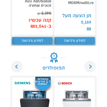
090IX
AEG ABU51201B
MDRM706BIL70
זכוכית שחורה
PRO נירוסטה
2,290
2,390
₪
תן הצעה מעל
קנה עכשיו
קנה 
5,169
ב-₪2,041
ב-₪1,890
₪
למידע ורכישה
למידע ורכישה
ל
Next
Previous
הפופולרים
קפסולות
ל-3 חודשים
*במתנה!