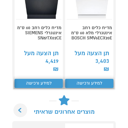
מדיח כלים רחב
מדיח כלים רחב 60 ס"מ
מדיח כ
אינטגרלי מלא 60 ס"מ
אינטגרלי SIEMENS
דג
63817P
SN87TX02CE
BOSCH SMV6ECX20E
תן הצעה מעל
תן הצעה מעל
תן 
,568
4,419
3,403
₪
₪
₪
למידע ורכישה
למידע ורכישה
ל
Next
מוצרים אחרונים שראיתי