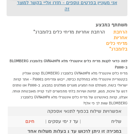
אני מעוניין בפרטים נוספים - חזרו אליי בקשר למוצר
זה
משתתף במבצע
הרחבת
הרחבת אחריות מדיחי כלים בלומברג*
אחריות
מדיחי כלים
בלומברג*
למה כדאי לקנות מדיח כלים אינטגרלי מלא GVN409P8 בלומברג BLOMBERG
ב-P1000
מדיח כלים אינטגרלי מלא GVN409P8 בלומברג BLOMBERG קונים אונליין
בקטגוריית אינטגרלי מלא במחלקת כביסה, ייבוש ומדיחים בP1000 - אתר קניות
ישראלי בטוח, משתלם ונוח המציע מוצרים מומלצים במבצע. ב-P1000 אנו נותנים
דגש על איכות, מגוון, זמינות ושירות בלתי מתפשרים לצד קנייה מאובטחת ונוחה.
אצלנו, קניות באינטרנט של מדיח כלים אינטגרלי מלא GVN409P8 בלומברג
BLOMBERG שוות לך פי אלף!
אפשרויות שילוח בכפוף לתנאי אספקה
שליח
| עד 7 ימי עסקים |
חינם
במכירה זו ניתן לרכוש עד 1 בעלות משלוח אחד