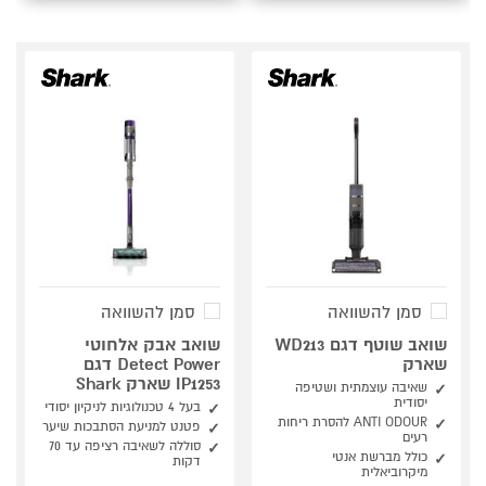
סמן להשוואה
סמן להשוואה
שואב שוטף דגם WD213
שואב אבק אלחוטי
שארק
Detect Power דגם
IP1253 שארק Shark
שאיבה עוצמתית ושטיפה
יסודית
בעל 4 טכנולוגיות לניקיון יסודי
ANTI ODOUR להסרת ריחות
פטנט למניעת הסתבכות שיער
רעים
סוללה לשאיבה רציפה עד 70
כולל מברשת אנטי
דקות
מיקרוביאלית