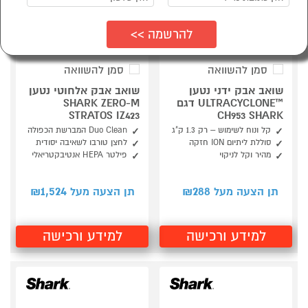
סמן להשוואה
סמן להשוואה
שואב אבק ידני נטען
שואב אבק אלחוטי נטען
™ULTRACYCLONE דגם
SHARK ZERO-M
STRATOS IZ423
CH953 SHARK
קל ונוח לשימוש – רק 1.3 ק"ג
Duo Clean המברשת הכפולה
סוללת ליתיום ION חזקה
לחצן טורבו לשאיבה יסודית
מהיר וקל לניקוי
פילטר HEPA אנטיבקטריאלי
1,524
288
תן הצעה מעל ₪
תן הצעה מעל ₪
למידע ורכישה
למידע ורכישה