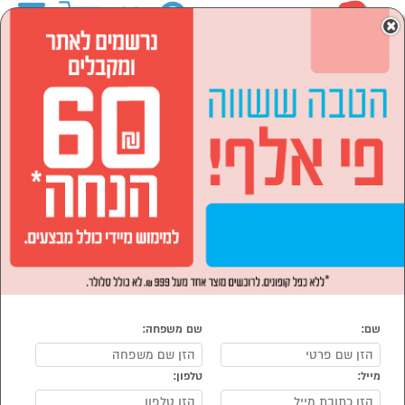
0
×
ראשי
המותגים
shark שארק
מוצרי חשמל
מוצרי חשמל לבית
שואבי אבק
הסתר רשימת קטגוריות
שואב אבק ידני (8)
שואבי אבק shark שארק
נמצאו 8 שואבי אבק מומלצים של shark
מיון:
הפופולרים ביותר
שם:
שם משפחה:
מייל:
טלפון: