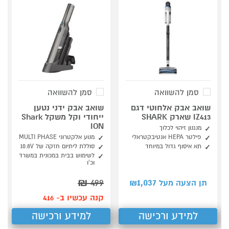
סמן להשוואה
סמן להשוואה
שואב אבק אלחוטי דגם
שואב אבק ידני נטען
IZ413 שארק SHARK
ייחודי וקל משקל Shark
ION
מנגנון זיהוי לכלוך
פילטר HEPA אנטיבקטראלי
מנוע אלקטרוני MULTI PHASE
תא איסוף גדול במיוחד
סוללת ליתיום חזקה של 10.8V
לשימוש בבית במכונית במשרד
וכ'ו
₪
499
1,037
תן הצעה מעל ₪
קנה עכשיו ב- 416
למידע ורכישה
למידע ורכישה