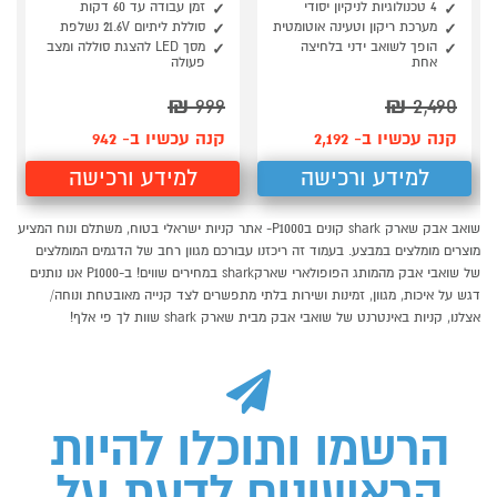
4 טכנולוגיות לניקיון יסודי
זמן עבודה עד 60 דקות
מערכת ריקון וטעינה אוטומטית
סוללת ליתיום 21.6V נשלפת
הופך לשואב ידני בלחיצה
מסך LED להצגת סוללה ומצב
אחת
פעולה
₪
999
₪
2,490
קנה עכשיו ב- 2,192
קנה עכשיו ב- 942
למידע ורכישה
למידע ורכישה
שואב אבק שארק shark קונים בP1000- אתר קניות ישראלי בטוח, משתלם ונוח המציע
מוצרים מומלצים במבצע. בעמוד זה ריכזנו עבורכם מגוון רחב של הדגמים המומלצים
של שואבי אבק מהמותג הפופולארי שארקshark במחירים שווים! ב-P1000 אנו נותנים
דגש על איכות, מגוון, זמינות ושירות בלתי מתפשרים לצד קנייה מאובטחת ונוחה/
אצלנו, קניות באינטרנט של שואבי אבק מבית שארק shark שוות לך פי אלף!
הרשמו ותוכלו להיות
הראשונים לדעת על