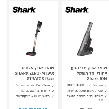
שואב אבק ידני נטען
שואב אבק אלחוטי
ייחודי וקל משקל
נטען SHARK ZERO-M
STRATOS IZ423
Shark ION
מנוע אלקטרוני MULTI PHASE
Duo Clean המברשת הכפולה
סוללת ליתיום חזקה של 10.8V
לחצן טורבו לשאיבה יסודית
לשימוש בבית במכונית במשרד
פילטר HEPA אנטיבקטריאלי
וכ'ו