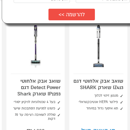
שואב אבק אלחוטי דגם
שואב אבק אלחוטי
IZ413 שארק SHARK
Detect Power דגם
IP1253 שארק Shark
מנגנון זיהוי לכלוך
פילטר HEPA אנטיבקטראלי
בעל 4 טכנולוגיות לניקיון יסודי
תא איסוף גדול במיוחד
פטנט למניעת הסתבכות שיער
סוללה לשאיבה רציפה עד 70
דקות