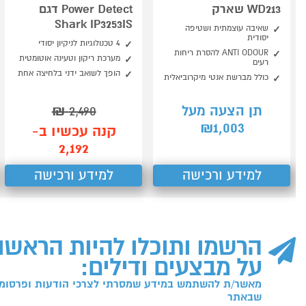
WD213 שארק
Power Detect דגם
Shark IP3253IS
שאיבה עוצמתית ושטיפה
יסודית
4 טכנולוגיות לניקיון יסודי
ANTI ODOUR להסרת ריחות
מערכת ריקון וטעינה אוטומטית
רעים
הופך לשואב ידני בלחיצה אחת
כולל מברשת אנטי מיקרוביאלית
תן הצעה מעל
2,490
₪
1,003
₪
קנה עכשיו ב-
2,192
למידע ורכישה
למידע ורכישה
הרשמו ותוכלו להיות הראשו
על מבצעים ודילים:
מאשר/ת להשתמש במידע שמסרתי לצרכי הודעות ופרסומו
שבאתר