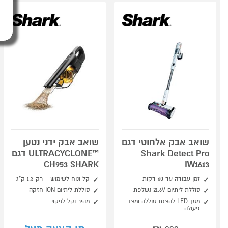
שואב אבק אלחוטי דגם
שואב אבק ידני נטען
Shark Detect Pro
™ULTRACYCLONE דגם
CH953 SHARK
IW1613
זמן עבודה עד 60 דקות
קל ונוח לשימוש – רק 1.3 ק"ג
סוללת ליתיום 21.6V נשלפת
סוללת ליתיום ION חזקה
מסך LED להצגת סוללה ומצב
מהיר וקל לניקוי
פעולה