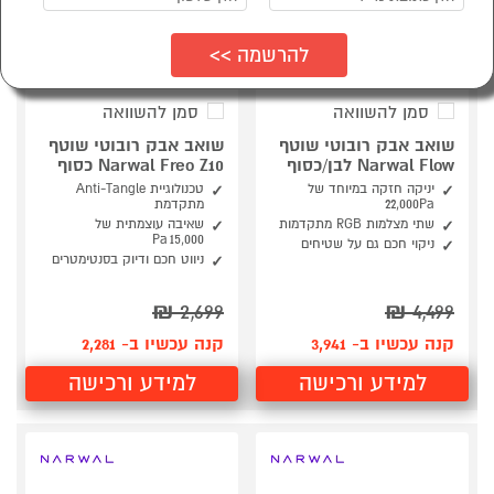
סמן להשוואה
סמן להשוואה
שואב אבק רובוטי שוטף
שואב אבק רובוטי שוטף
Narwal Flow לבן/כסוף
Narwal Freo Z10 כסוף
יניקה חזקה במיוחד של
טכנולוגיית Anti‑Tangle
22,000Pa
מתקדמת
שתי מצלמות RGB מתקדמות
שאיבה עוצמתית של
15,000 Pa
ניקוי חכם גם על שטיחים
ניווט חכם ודיוק בסנטימטרים
₪
2,699
₪
4,499
קנה עכשיו ב- 3,941
קנה עכשיו ב- 2,281
למידע ורכישה
למידע ורכישה