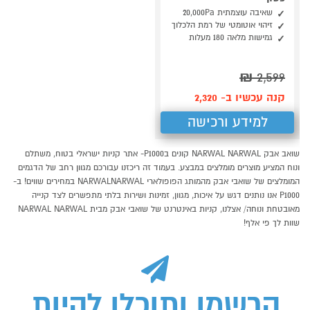
שאיבה עוצמתית 20,000Pa
זיהוי אוטומטי של רמת הלכלוך
גמישות מלאה 180 מעלות
₪
2,599
קנה עכשיו ב- 2,320
למידע ורכישה
שואב אבק NARWAL NARWAL קונים בP1000- אתר קניות ישראלי בטוח, משתלם
ונוח המציע מוצרים מומלצים במבצע. בעמוד זה ריכזנו עבורכם מגוון רחב של הדגמים
המומלצים של שואבי אבק מהמותג הפופולארי NARWALNARWAL במחירים שווים! ב-
P1000 אנו נותנים דגש על איכות, מגוון, זמינות ושירות בלתי מתפשרים לצד קנייה
מאובטחת ונוחה/ אצלנו, קניות באינטרנט של שואבי אבק מבית NARWAL NARWAL
שוות לך פי אלף!
הרשמו ותוכלו להיות