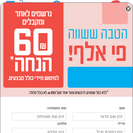
0
×
ראשי
המותגים
NARWAL
מוצרי חשמל
מוצרי חשמל לבית
שואבי אבק
הסתר רשימת קטגוריות
שואב אבק רובוטי (4)
שואב אבק ידני (3)
שואבי אבק NARWAL
נמצאו 7 שואבי אבק מומלצים של NARWAL
מיון:
הפופולרים ביותר
שם:
שם משפחה:
מייל:
טלפון: