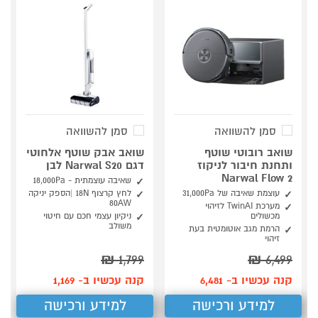
סמן להשוואה
סמן להשוואה
שואב רובוטי שוטף
שואב אבק שוטף אלחוטי
ותחנת חיבור לניקוז
דגם Narwal S20 לבן
Narwal Flow 2
שאיבה עוצמתית - 18,000Pa
עוצמת שאיבה של 31,000Pa
לחץ קרצוף 18N |הספק יניקה
80AW
מערכת TwinAI לזיהוי
מכשולים
ניקיון עצמי חכם עם חיטוי
משולב
הרמת מגב אוטומטית בעת
זיהוי
₪
1,799
₪
6,499
קנה עכשיו ב- 6,481
קנה עכשיו ב- 1,169
למידע ורכישה
למידע ורכישה