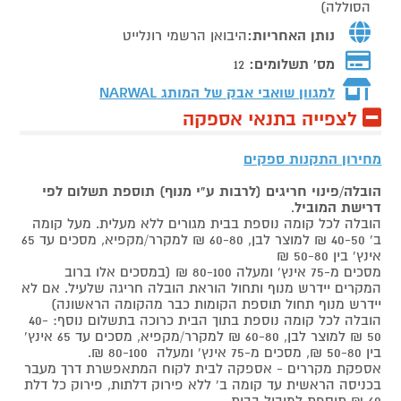
הסוללה)
נותן האחריות:
היבואן הרשמי רונלייט
מס' תשלומים:
12
למגוון שואבי אבק של המותג
NARWAL
לצפייה בתנאי אספקה
מחירון התקנות ספקים
הובלה/פינוי חריגים (לרבות ע"י מנוף) תוספת תשלום לפי
דרישת המוביל
.
הובלה לכל קומה נוספת בבית מגורים ללא מעלית. מעל קומה
ב' 40-50 ₪ למוצר לבן, 60-80 ₪ למקרר/מקפיא, מסכים עד 65
אינץ' בין 50-80 ₪
מסכים מ-75 אינץ' ומעלה 80-100 ₪ (במסכים אלו ברוב
המקרים יידרש מנוף ותחול הוראת הובלה חריגה שלעיל. אם לא
יידרש מנוף תחול תוספת הקומות כבר מהקומה הראשונה)
הובלה לכל קומה נוספת בתוך הבית כרוכה בתשלום נוסף: 40-
50 ₪ למוצר לבן, 60-80 ₪ למקרר/מקפיא, מסכים עד 65 אינץ'
בין 50-80 ₪, מסכים מ-75 אינץ' ומעלה 80-100 ₪.
אספקת מקררים - אספקה לבית לקוח המתאפשרת דרך מעבר
בכניסה הראשית עד קומה ב' ללא פירוק דלתות, פירוק כל דלת
60 ₪ תוספת למוביל בבית.