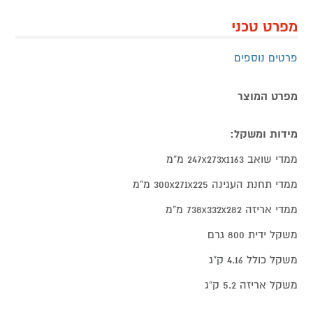
מפרט טכני
פרטים נוספים
מפרט המוצר
מידות ומשקל:
ממדי שואב 247x273x1163 מ“מ
ממדי תחנת העגינה 300x271x225 מ“מ
ממדי אריזה 738x332x282 מ“מ
משקל ידית 800 גרם
משקל כולל 4.16 ק“ג
משקל אריזה 5.2 ק“ג