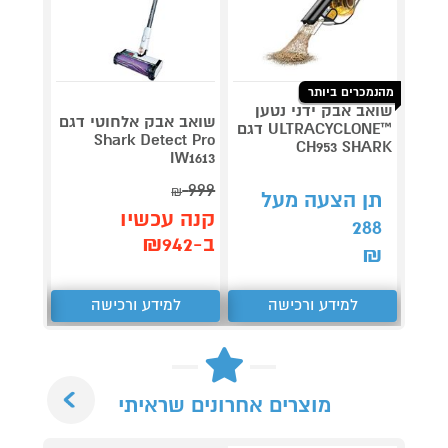
מהנמכרים ביותר
שואב אבק ידני נטען
שואב 
שואב אבק אלחוטי דגם
™ULTRACYCLONE דגם
Shark Detect Pro
12XXL
CH953 SHARK
IW1613
999
₪
תן הצעה מעל
תן 
קנה עכשיו
,220
288
ב-₪942
₪
₪
למידע ורכישה
למידע ורכישה
ל
Next
מוצרים אחרונים שראיתי