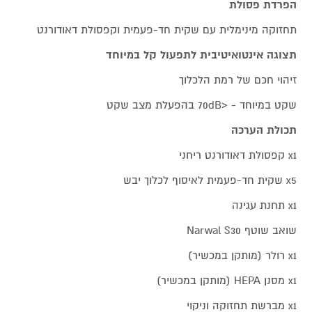
הפרדת פסולת
תחזוקה מינימלית עם שקית חד-פעמית וקפסולת דאודורנט
תצוגה אינטואיטיבית לתפעול קל במיוחד
זיהוי חכם של רמת הלכלוך
שקט במיוחד - <70dB בהפעלת מצב שקט
תכולת הערכה
x1 קפסולת דאודורנט ריחני
x5 שקית חד-פעמית לאיסוף לכלוך יבש
x1 תחנת עגינה
שואב שוטף Narwal S30
x1 רולר (מותקן במכשיר)
x1 מסנן HEPA (מותקן במכשיר)
x1 מברשת תחזוקה וניקוי