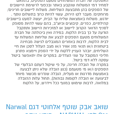
האספקה של חברת המשלוחים מטעם הספקים, בהתאם
למחיר דמי המשלוח שנקבע באתר ובכפוף לרשימת היישובים
של הספקים בהן מתבצעת השליחות. משלוח ליישובים חריגים/
מרוחקים/ מעבר לקו הירוק, עשוי להיות כרוך בתשלום נוסף .
יודגש, משלוח באמצאות שליח עד הבית, יעשה למעט ביישובים
קהילתיים, כפרים, קיבוצים וכיוצ"ב, בהם עשוי להיות מסופק
לסניף הדואר הקרוב ליישוב או למזכירות היישוב ותתקבל
הודעה על כך בבית הלקוח. במידה ואין ביכולתה של חברת
המשלוחים מטעם הספקים לבצע את שליחות המשלוח עד
לבית הלקוח, לרבות באזורים המוגבלים לגישה מבחינה
ביטחונית ו/או תנאי מזג אוויר ו/או מצב העלול לסכן את חיי
השליחים, יובהר העניין ללקוח על ידי הספק ויימצא פתרון
חליפי המקובל על שני הצדדים. במקרים אלו יתאפשר ביטול
עסקה ללא דמי ביטול.
במקרה של הובלה חריגה, על פי שיקול דעתם הבלעדי של
הספקים ו/או מי מטעמם (כגון הובלה שלא ניתן לבצעה
באמצעות מדרגות או מעלית, הובלה שנדרש מכשור מיוחד
לביצועה או הובלה לקומות גבוהות), תחול עלות ההובלה
במלואה, לרבות שימוש במנוף ככל ויידרש, על הלקוח
שואב אבק שוטף אלחוטי דגם Narwal