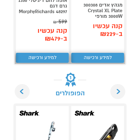
אופה לחם דיגיטלי 1350
מגהץ אדים 300308
גרם דגם
Roller
Crystal XL Plate
plete
MorphyRichards 48297
3000W מורפי
3,990
599
₪
קנה עכשיו
קנה עכשיו
קנה 
ב-₪229
ב-₪479
ב-₪3,851
למידע ורכישה
למידע ורכישה
ל
Next
Previous
הפופולרים