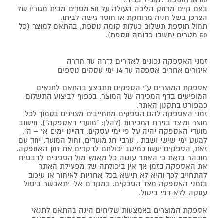
באם קיים מרחק הליכה העולה על 50 מטרים מבית מגוריו של
הצרכן בשל חניה מרוחקת או חוסר גישה לביתו,
תחול תוספת תשלום כעלות קומה נוספת, בהתאם למוצר (כל
50 מטרים יחשבו כקומה נוספת).
זמני האספקה נכונים לאזורים גדרה עד חדרה
איזורים אחרים אספקה עד 14 ימי עסקים נוספים
אספקת המוצרים ע"י הספקים תתבצע בהתאם לתנאים
המופיעים בדף המכירה של המוצר, בכפוף לביצוע התשלום
כמפורט בתקנון האתר.
זמני האספקה להם הספקים מתחייבים מצוינים בסמוך לכל
מוצר ומוצר בזירת המכירות (להלן: "מועדי האספקה"). חישוב
מועדי האספקה יהיה על פי ימי עסקים, דהיינו ימים א' – ה',
למעט ימי שישי ושבת , ערבי חג מועדים, וחול המועד. יחד עם
זאת, הספקים יעשו כמיטב יכולתם להקדים את זמן האספקה.
מובהר בזאת כי האתר עושה כל מאמץ מול הספקים להבטיח
את האספקה בזמן אך אין ביכולתה של מפעילת האתר
להתחייב לכך והיא לא תישא בכל אחריות לאיחור או עיכוב
בזמני האספקה מצד הספקים. במקרים אלו יתאפשר ביטול
עסקה ללא דמי ביטול.
אספקת המוצרים באמצעות שליחים הינה בהתאם לתנאי