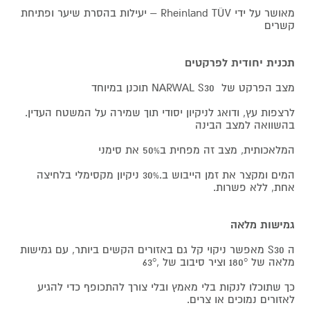
מאושר על ידי Rheinland TÜV – יעילות בהסרת שיער ופתיחת
קשרים
תכנית יחודית לפרקטים
מצב הפרקט של NARWAL S30 תוכנן במיוחד
לרצפות עץ, ודואג לניקיון יסודי תוך שמירה על המשטח העדין.
בהשוואה למצב הבינה
המלאכותית, מצב זה מפחית ב50% את סימני
המים ומקצר את זמן הייבוש ב.30% ניקיון מקסימלי בלחיצה
אחת, ללא פשרות.
גמישות מלאה
ה S30 מאפשר ניקוי קל גם באזורים הקשים ביותר, עם גמישות
מלאה של 180° וציר סיבוב של ,63°
כך שתוכלו לנקות בלי מאמץ ובלי צורך להתכופף כדי להגיע
לאזורים נמוכים או צרים.