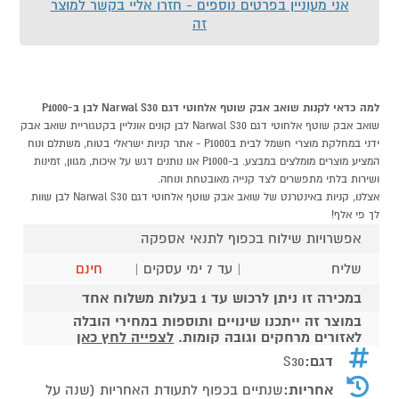
אני מעוניין בפרטים נוספים - חזרו אליי בקשר למוצר
זה
למה כדאי לקנות שואב אבק שוטף אלחוטי דגם Narwal S30 לבן ב-P1000
שואב אבק שוטף אלחוטי דגם Narwal S30 לבן קונים אונליין בקטגוריית שואב אבק
ידני במחלקת מוצרי חשמל לבית בP1000 - אתר קניות ישראלי בטוח, משתלם ונוח
המציע מוצרים מומלצים במבצע. ב-P1000 אנו נותנים דגש על איכות, מגוון, זמינות
ושירות בלתי מתפשרים לצד קנייה מאובטחת ונוחה.
אצלנו, קניות באינטרנט של שואב אבק שוטף אלחוטי דגם Narwal S30 לבן שוות
לך פי אלף!
אפשרויות שילוח בכפוף לתנאי אספקה
שליח
| עד 7 ימי עסקים |
חינם
במכירה זו ניתן לרכוש עד 1 בעלות משלוח אחד
במוצר זה ייתכנו שינויים ותוספות במחירי הובלה
לאזורים מרחקים וגובה קומות.
לצפייה לחץ כאן
דגם:
S30
אחריות:
שנתיים בכפוף לתעודת האחריות (שנה על