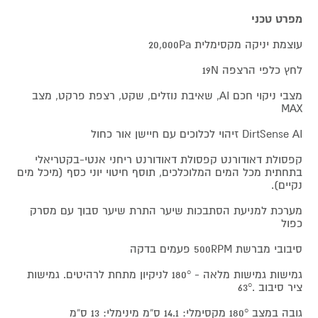
מפרט טכני
עוצמת יניקה מקסימלית 20,000Pa
לחץ כלפי הרצפה 19N
מצבי ניקוי חכם AI, שאיבת נוזלים, שקט, רצפת פרקט, מצב
MAX
DirtSense AI זיהוי לכלוכים עם חיישן אור כחול
קפסולת דאודורנט קפסולת דאודורנט ריחני אנטי-בקטריאלי
בתחתית מכל המים המלוכלכים, תוסף חיטוי יוני כסף (מיכל מים
נקיים).
מערכת למניעת הסתבכות שיער התרת שיער סבוך עם מסרק
כפול
סיבובי מברשת 500RPM פעמים בדקה
גמישות גמישות מלאה - 180° לניקיון מתחת לרהיטים. גמישות
ציר סיבוב .63°
גובה במצב 180° מקסימלי: 14.1 ס“מ מינימלי: 13 ס“מ